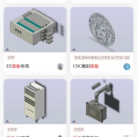
STP
SOLIDWORKS,STEP,AUTOCAD
EE
面板
布局
CNC雕刻
面板
STEP
STEP