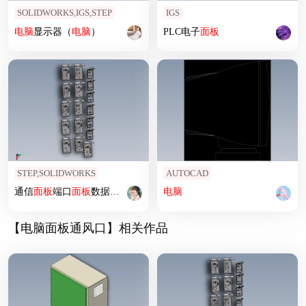
SOLIDWORKS,IGS,STEP
IGS
电脑
显示器（
电脑
）
PLC电子
面板
STEP,SOLIDWORKS
AUTOCAD
通信
面板
端口
面板
数据通信接口17种
电脑
【电脑面板通风口】相关作品