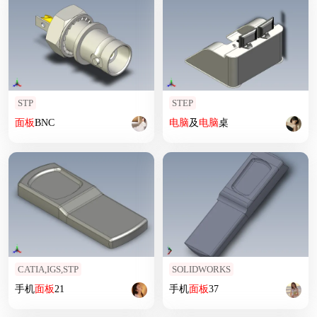
STP
STEP
面板
BNC
电脑
及
电脑
桌
CATIA,IGS,STP
SOLIDWORKS
手机
面板
21
手机
面板
37