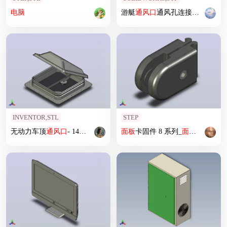
电脑
游艇
通风口
通风孔连接模型MF15
INVENTOR,STL
STEP
无动力车顶
通风口
- 14英寸x 14英寸
面板
卡固件 8 系列_
面板
卡固件 8