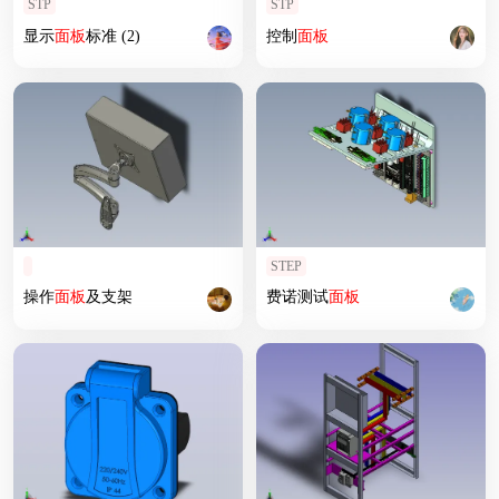
STP
STP
显示
面板
标准 (2)
控制
面板
STEP
操作
面板
及支架
费诺测试
面板