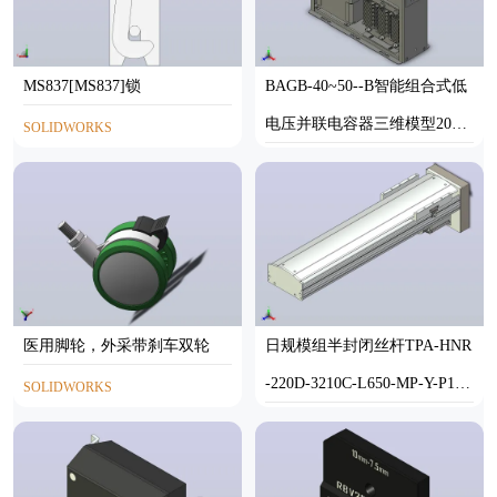
MS837[MS837]锁
BAGB-40~50--B智能组合式低
电压并联电容器三维模型2023
SOLIDWORKS
10
STP
医用脚轮，外采带刹车双轮
日规模组半封闭丝杆TPA-HNR
-220D-3210C-L650-MP-Y-P1K-
SOLIDWORKS
N3
STEP