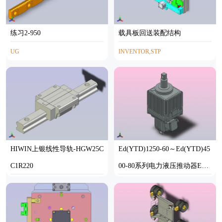
练习2-950
载具板回送装配结构
UG
INVENTOR,STP
HIWIN上银线性导轨-HGW25C
Ed(YTD)1250-60～Ed(YTD)45
C1R220
00-80系列电力液压推动器Ed1
250-60 W.UL.DL.C.H.S
STP,INVENTOR
SOLIDWORKS