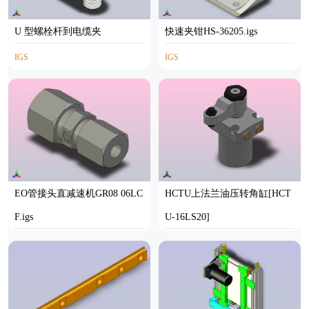
U 型螺栓杆到电缆夹
快速夹钳HS-36205.igs
IGS
IGS
EO管接头直减速机GR08 06LC
HCTU上法兰油压转角缸[HCT
F.igs
U-16LS20]
IGS
SOLIDWORKS