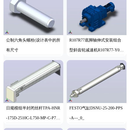
公制六角头螺栓(设计表中的所
R107R77底脚轴伸式安装组合
有尺寸
型斜齿轮减速机R107R77-Y0.5
5-4P-80-M1-0°
SOLIDWORKS,STEP
SOLIDWORKS
日规模组半封闭丝杆TPA-HNR
FESTO气缸DSNU-25-200-PPS
-175D-2510C-L750-MP-C-P75-
-A---_0_
N3
STEP
STP