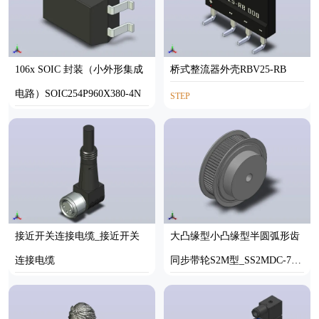
106x SOIC 封装（小外形集成
桥式整流器外壳RBV25-RB
电路）SOIC254P960X380-4N
STEP
STP
接近开关连接电缆_接近开关
大凸缘型小凸缘型半圆弧形齿
连接电缆
同步带轮S2M型_SS2MDC-72-
10-dc6-A
STEP
SOLIDWORKS