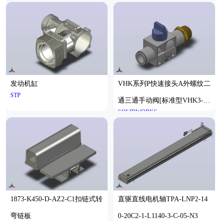
(2)
发动机缸
VHK系列P快速接头A外螺纹二
STP
通三通手动阀[标准型VHK3-10
SOLIDWORKS
F-03S]
1873-K450-D-AZ2-C1扣链式转
直驱直线电机轴TPA-LNP2-14
弯链板
0-20C2-1-L1140-3-C-05-N3