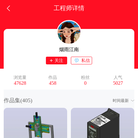
工程师详情
烟雨江南
关注
私信
浏览量
作品
粉丝
人气
47628
458
0
5027
作品集(
405
)