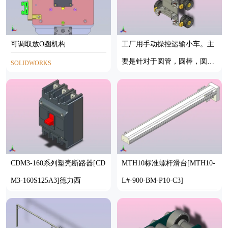
可调取放O圈机构
工厂用手动操控运输小车。主
要是针对于圆管，圆棒，圆管
SOLIDWORKS
子等圆形物料的转运
STEP
CDM3-160系列塑壳断路器[CD
MTH10标准螺杆滑台[MTH10-
M3-160S125A3]德力西
L#-900-BM-P10-C3]
STEP
STEP