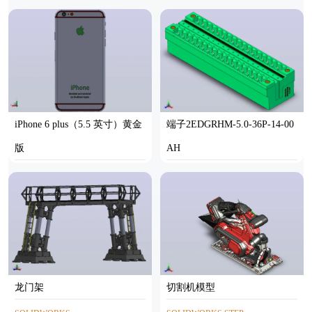
MR-Y-P1K-N3
-M1-0°-B
STEP
SOLIDWORKS
iPhone 6 plus（5.5 英寸）黄金
端子2EDGRHM-5.0-36P-14-00
版
AH
SOLIDWORKS
STEP
龙门架
切割机模型