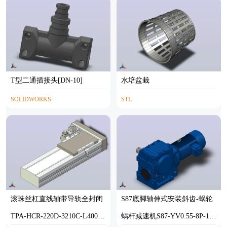
T型二通插接头[DN-10]
水培盆栽
SOLIDWORKS
STL
滚珠丝杠直线轴带导轨全封闭
S87底脚轴伸式安装斜齿-蜗轮
TPA-HCR-220D-3210C-L400-
蜗杆减速机S87-YV0.55-8P-198