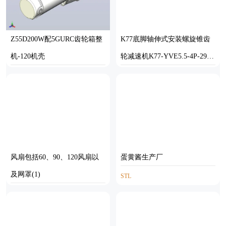
Z55D200W配5GURC齿轮箱整
K77底脚轴伸式安装螺旋锥齿
机-120机壳
轮减速机K77-YVE5.5-4P-29.2
7-M1-0°-A
STEP
SOLIDWORKS
风扇包括60、90、120风扇以
蛋黄酱生产厂
及网罩(1)
STL
SOLIDWORKS