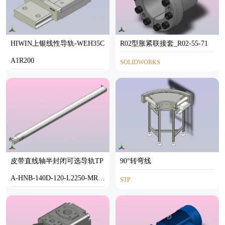
HIWIN上银线性导轨-WEH35C
R02型胀紧联接套_R02-55-71
A1R200
SOLIDWORKS
STP,INVENTOR
皮带直线轴半封闭可选导轨TP
90°转弯线
A-HNB-140D-120-L2250-MR-C
STP
-P40-N3
STEP