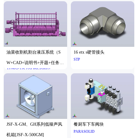
M1-0°-A
十字轴万向联轴器
油菜收割机割台液压系统（S
16 etx s硬管接头
STP
W+CAD+说明书+开题+任务
AUTOCAD,SOLIDWORKS
书）
JSF-X-GM、GH系列低噪声风
餐厨车下车阀块
PARASOLID
机箱[JSF-X-500GM]