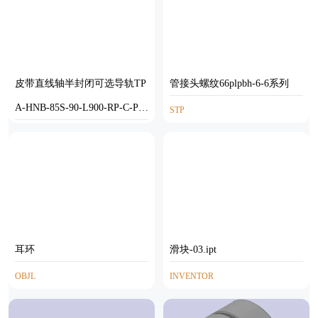
皮带直线轴半封闭可选导轨TP
管接头螺纹66plpbh-6-6系列
A-HNB-85S-90-L900-RP-C-P20
STP
-N3
STEP
耳环
滑块-03.ipt
OBJL
INVENTOR