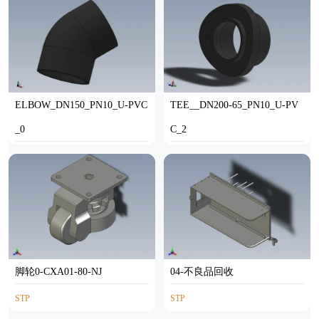
ELBOW_DN150_PN10_U-PVC
TEE__DN200-65_PN10_U-PV
_0
C_2
SOLIDWORKS
SOLIDWORKS
脚轮0-CXA01-80-NJ
04-不良品回收
STP
STP