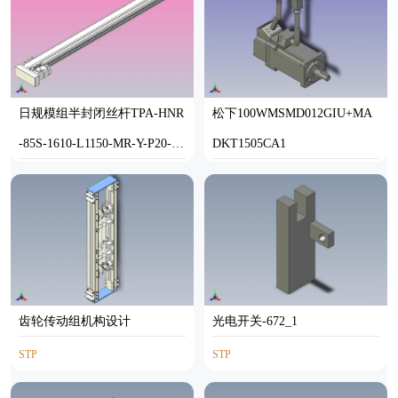
日规模组半封闭丝杆TPA-HNR
松下100WMSMD012GIU+MA
-85S-1610-L1150-MR-Y-P20-N
DKT1505CA1
3
STEP
STP
齿轮传动组机构设计
光电开关-672_1
STP
STP