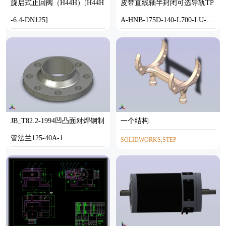
旋启式止回阀（H44H）[H44H
皮带直线轴半封闭可选导轨TP
-6.4-DN125]
A-HNB-175D-140-L700-LU-Y-
P75-N3
STEP
STEP
JB_T82.2-1994凹凸面对焊钢制
一个结构
管法兰125-40A-1
SOLIDWORKS,STEP
STEP