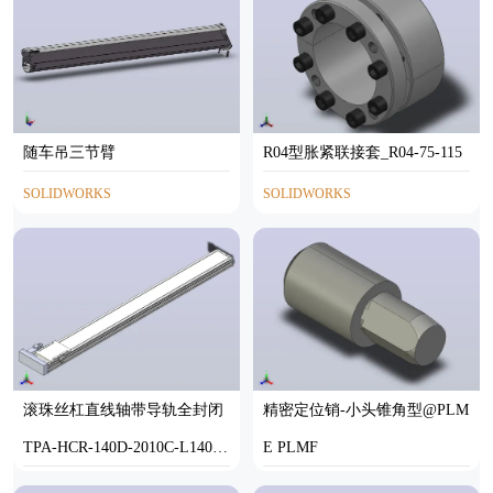
随车吊三节臂
R04型胀紧联接套_R04-75-115
SOLIDWORKS
SOLIDWORKS
滚珠丝杠直线轴带导轨全封闭
精密定位销-小头锥角型@PLM
TPA-HCR-140D-2010C-L1400-
E PLMF
ML-Y-P40-N3
STEP
STP