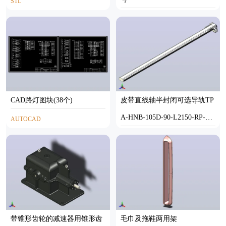
STL
AUTOCAD
CAD路灯图块(38个)
皮带直线轴半封闭可选导轨TP
A-HNB-105D-90-L2150-RP-Y-
AUTOCAD
P20-N3
STEP
带锥形齿轮的减速器用锥形齿
毛巾及拖鞋两用架