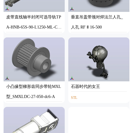
皮带直线轴半封闭可选导轨TP
垂直吊盖带颈对焊法兰人孔_
A-HNB-65S-90-L1250-ML-C-P
人孔 RF Ⅱ 16-500
10-N3
STEP
SOLIDWORKS
小凸缘型梯形齿同步带轮MXL
石器时代的女王
型_SMXLDC-27-050-dc6-A
STL
SOLIDWORKS