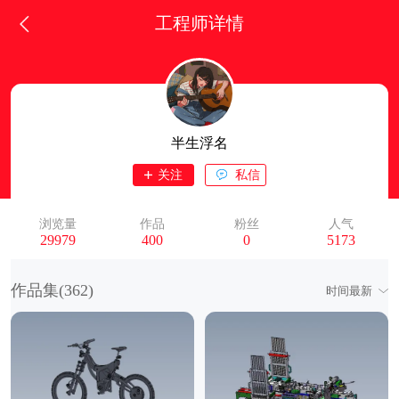
工程师详情
半生浮名
关注
私信
浏览量
作品
粉丝
人气
29979
400
0
5173
作品集(
362
)