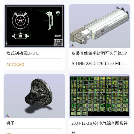
SOLIDWORKS
SOLIDWORKS
盘式制动器D=341
皮带直线轴半封闭可选导轨TP
A-HNB-220D-176-L250-ML-Y-
AUTOCAD
P1K-N3
STEP
狮子
2004-12-31(校)电气综合图形符
号