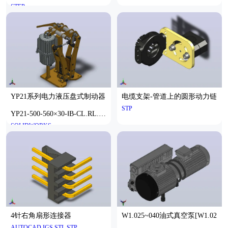
STEP
YP21系列电力液压盘式制动器
电缆支架-管道上的圆形动力链
STP
YP21-500-560×30-ⅠB-CL.RL.W
SOLIDWORKS
L.HL.H
4针右角扇形连接器
W1.025~040油式真空泵[W1.02
AUTOCAD,IGS,STL,STP