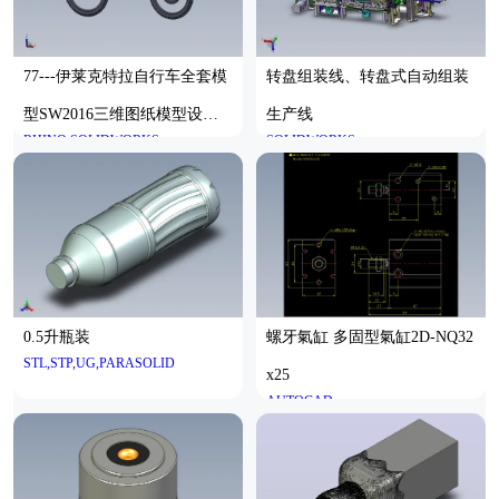
77---伊莱克特拉自行车全套模
转盘组装线、转盘式自动组装
型SW2016三维图纸模型设计
生产线
RHINO,SOLIDWORKS
SOLIDWORKS
图纸
0.5升瓶装
螺牙氣缸 多固型氣缸2D-NQ32
STL,STP,UG,PARASOLID
x25
AUTOCAD