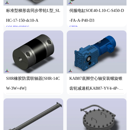
标准型梯形齿同步带轮L型_SL
伺服电缸SOE40-L10-C-S450-D
HC-17-150-dc10-A
-FA-A-P40-D3
SOLIDWORKS
STEP
SHR橡胶防震联轴器[SHR-14C
KAB87底脚空心轴安装螺旋锥
W-3W×4W]
齿轮减速机KAB87-YV4-4P-63
-M1-0°-A
STEP
SOLIDWORKS