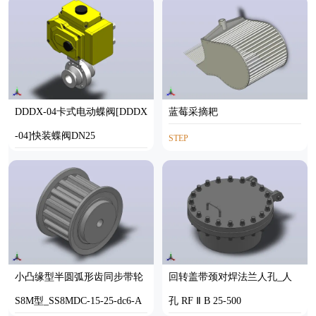
DDDX-04卡式电动蝶阀[DDDX
蓝莓采摘耙
-04]快装蝶阀DN25
STEP
SOLIDWORKS
小凸缘型半圆弧形齿同步带轮
回转盖带颈对焊法兰人孔_人
S8M型_SS8MDC-15-25-dc6-A
孔 RF Ⅱ B 25-500