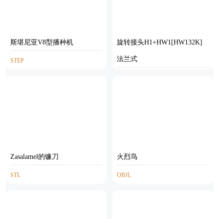
斯堪尼亚V8型播种机
旋转接头H1+HW1[HW132K]
法兰式
STEP
STP
Zasalamel的镰刀
火烈鸟
STL
OBJL