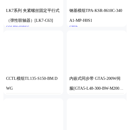
LK7系列 夹紧螺丝固定平行式
钢基模组TPA-KSR-8610C-340
（弹性联轴器）[LK7-C63]
A1-MP-H0S1
SOLIDWORKS
STEP
CCTL模组TL135-S150-BM.D
内嵌式同步带 GTA5-200W伺
WG
服[GTA5-L48-300-BW-M200W
-C2-N]丝杆滑台模组三菱电机
AUTOCAD
SOLIDWORKS