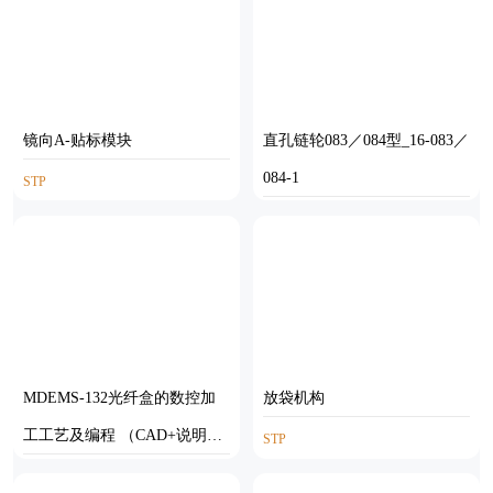
镜向A-贴标模块
直孔链轮083／084型_16-083／
084-1
STP
SOLIDWORKS
MDEMS-132光纤盒的数控加
放袋机构
工工艺及编程 （CAD+说明
STP
书）
AUTOCAD