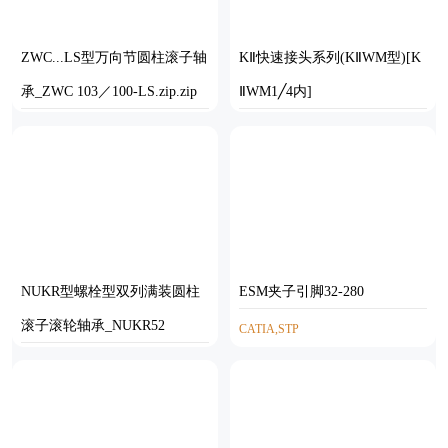
ZWC...LS型万向节圆柱滚子轴
KⅡ快速接头系列(KⅡWM型)[K
承_ZWC 103／100-LS.zip.zip
ⅡWM1╱4内]
SOLIDWORKS
SOLIDWORKS
NUKR型螺栓型双列满装圆柱
ESM夹子引脚32-280
滚子滚轮轴承_NUKR52
CATIA,STP
SOLIDWORKS