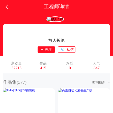
工程师详情
故人长绝
关注
私信
浏览量
作品
粉丝
人气
37715
415
0
847
作品集(
377
)