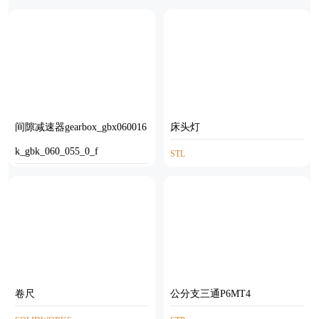
STP
间隙减速器gearbox_gbx060016
床头灯
k_gbk_060_055_0_f
STL
IGS
卷尺
公分支三通P6MT4