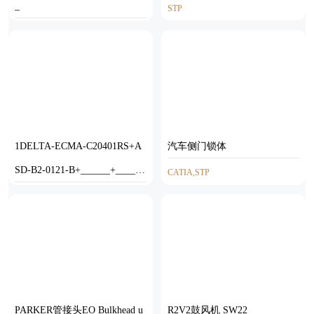
_
STP
STP
1DELTA-ECMA-C20401RS+A
汽车侧门锁体
SD-B2-0121-B+______+______
CATIA,STP
+________A_O0
STP
PARKER管接头EO Bulkhead u
R2V2鼓风机 SW22