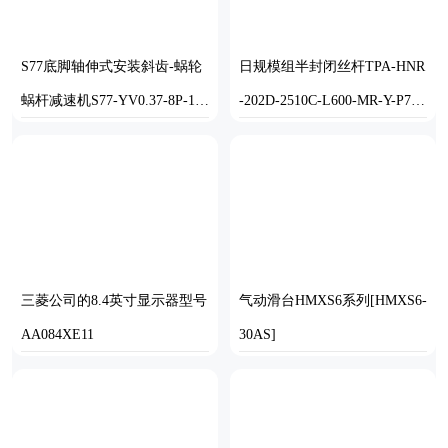
S77底脚轴伸式安装斜齿-蜗轮
日规模组半封闭丝杆TPA-HNR
蜗杆减速机S77-YV0.37-8P-15
-202D-2510C-L600-MR-Y-P75-
7.08-M1-0°-A
N3
SOLIDWORKS
STEP
三菱公司的8.4英寸显示器型号
气动滑台HMXS6系列[HMXS6-
AA084XE11
30AS]
IGS,SOLIDWORKS,STEP,PARASO
SOLIDWORKS
LID