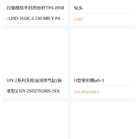
日规模组半封闭丝杆TPA-HNR
钻头
-120D-1610C-L550-MR-Y-P40-
STEP
N3
STEP
10Y-2系列无给油润滑气缸(标
O型密封圈φ8×3
准型)[10Y-2SD25N200S-SD]
SOLIDWORKS
SOLIDWORKS