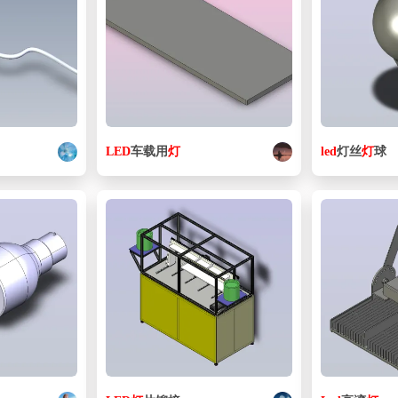
LED
车载用
灯
led
灯丝
灯
球