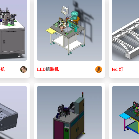
装机
LED
组
装机
led
灯