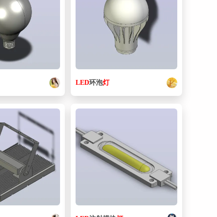
41. LED_4.sldprt
65.5 KB
42. LED振动盘.sldasm
26.7 KB
43. LED组装品.sldasm
27.6 KB
77.5 KB
44. LED_箇砞.sldprt
LED
环泡
灯
45. LX3005C_B1_T3056.4_150.sldasm
29.1 KB
46. LX3005C_B1_T3056_4_150_b.sldprt
180 KB
47. LX3005C_B1_T3056_4_150_bl.sldprt
111 KB
48. LX3005C_B1_T3056_4_150_c.sldprt
59.5 KB
49. MC03_2.sldasm
28.3 KB
50. MC03_2_nut_.sldprt
63 KB
51. MC03_3.sldasm
28.3 KB
52. MC03_3_nut_.sldprt
63 KB