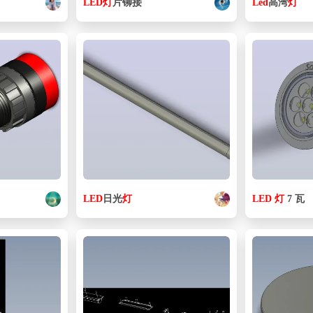
LED
灯
片铆接
Led
高湾
灯
LED
日光
灯
LED
灯
7 瓦