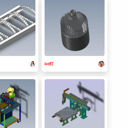
17. 18#针.sldprt
68.5 KB
18. 1_1.sldprt
62.5 KB
19. 2_1.sldprt
62 KB
20. 30CC针桶.sldprt
63.5 KB
21. 57sth56.sldprt
98 KB
22. 8DT.sldprt
978 KB
led
灯
23. BOLT4_10.sldprt
61 KB
24. CDQ2A12-20DM-F7NVL0.sldprt
78 KB
25. CDQ2B40-5D-M9PVL.sldprt
108 KB
26. CDQSB16-25D-A96VL(0).sldprt
98 KB
27. CDU20-30D-A93L (0).sldprt
93.5 KB
28. CRB1BW10-90S (0).sldprt
76 KB