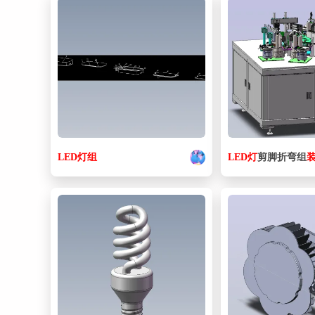
LED
灯
组
LED
灯
剪脚折弯组