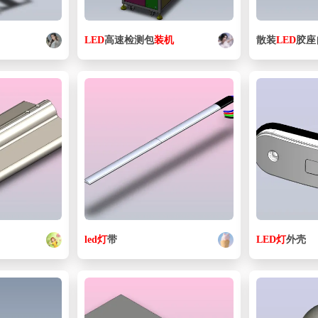
LED
高速检测包
装机
散装
LED
胶座
led
灯
带
LED
灯
外壳