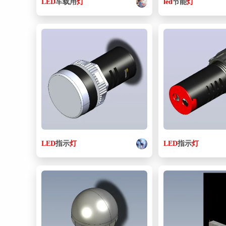
LED
车载用
灯
led
节能
灯
LED
指示
灯
LED
指示
灯