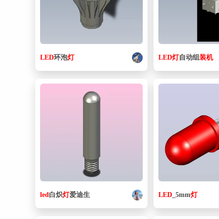
LED
环泡
灯
LED
灯
自动组
装机
led
白炽
灯
爱迪生
LED
_5mm
灯