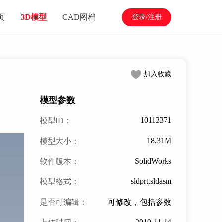
页
3D模型
CAD图档
登录/注册
加入收藏
模型参数
10113371
模型ID：
18.31M
模型大小：
SolidWorks
软件版本：
sldprt,sldasm
模型格式：
是否可编辑：
可修改，包括参数
2019-11-14