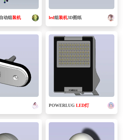
29. CY3RG15-100-A93L(0).sldprt
89 KB
自动组
装机
led
组
装机
3D图纸
30. CY3RG15-110-A96L(0).sldprt
88.5 KB
31. JA10-4-070.sldprt
61.5 KB
32. KQV06-M5.sldprt
62.5 KB
33. KSHA4x4-BD-12-20-L_br.sldprt
128 KB
34. KSHA4x4-BD-12-20-L_sa.sldprt
116 KB
35. KSHA5x5-E-16-10-R_br.sldprt
127 KB
36. KSHA5x5-E-16-10-R_sa.sldprt
115 KB
37. KSHA5x5-E-16-30-R_sa.sldprt
115 KB
POWERLUG
LED
灯
38. LED.sldprt
59 KB
39. LED_2.sldprt
59.5 KB
40. LED_3.sldprt
59 KB