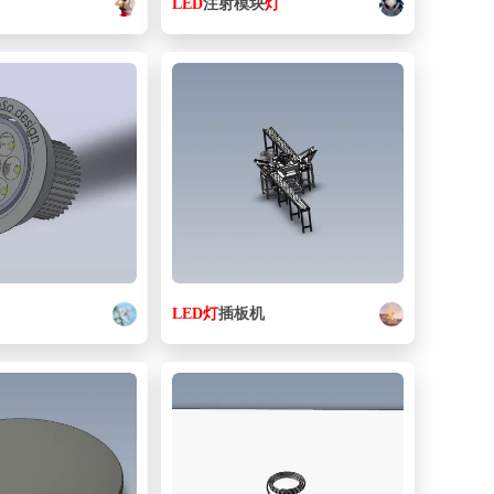
LED
注射模块
灯
53. MGA-12-20-L_st.sldprt
82.5 KB
54. MGA-16-10-R_st.sldprt
82.5 KB
55. MGA-16-30-R_st.sldprt
82.5 KB
56. MGA12x20-L_r.sldprt
201 KB
57. MGA12x20-R_b_1.sldprt
165 KB
58. MGA16x10-R_b.sldprt
164 KB
59. MGA16x10-R_r.sldprt
201 KB
LED
灯
插板机
60. MGA16x30-R_b.sldprt
165 KB
61. MGA16x30-R_r.sldprt
203 KB
62. MGAP10x10-L_r.sldprt
211 KB
63. MGAP10x10-R_b.sldprt
172 KB
64. MGAPS10x10-L-ZE135A2_(0).sldasm
29.2 KB