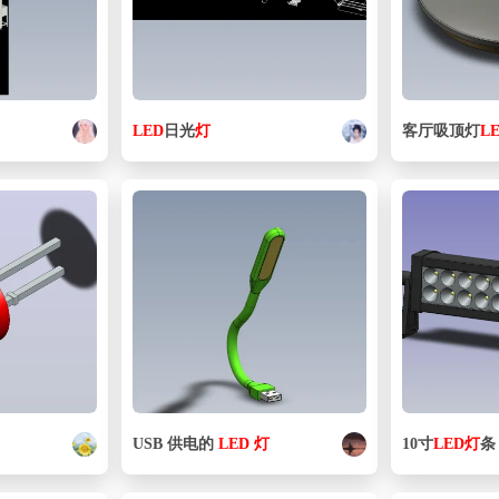
LED
日光
灯
客厅吸顶灯
L
USB 供电的
LED
灯
10寸
LED
灯
条