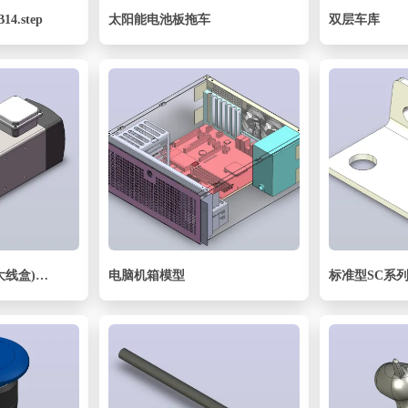
14.step
太阳能电池板拖车
双层车库
JTH7575D-SCF30(大线盒)精密锯切电机[JTH7575D-S09P7.50-SCF30]
电脑机箱模型