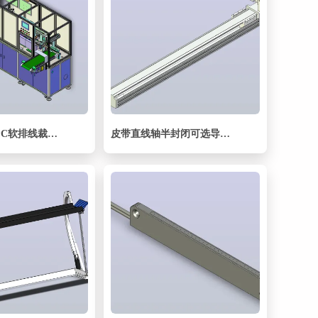
切断检测机FPC软排线裁切机3D图纸模型
皮带直线轴半封闭可选导轨TPA-HNB-85D-90-L750-LU-C-P20-N3