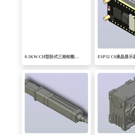
0.1KW-CH型卧式三相铝毂（刹车）马达减速机_CH22-100
ESP32 C6液晶显示