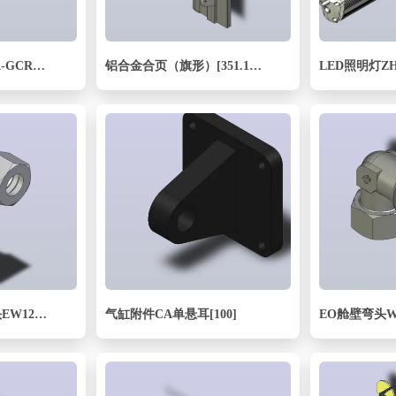
滚珠丝杠线性轴TPA-GCRS-80-1610C-L275-MP-M20-N3
铝合金合页（旗形）[351.1800A.01-30×30]
LED照明灯ZHE
组装式可调旋转弯头EW12LMEDCF
气缸附件CA单悬耳[100]