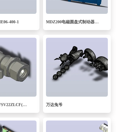
06-400-1
MDZ200电磁圆盘式制动器_MDZ200
EO舱壁弯头WSV22ZLCF(16).igs
万达兔爷