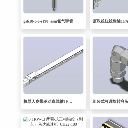
gsb18-c-c-s190_asm氮气弹簧
机器人皮带驱动直线轴TPA-GCB-120-P70-L1050-QR-M20-N3