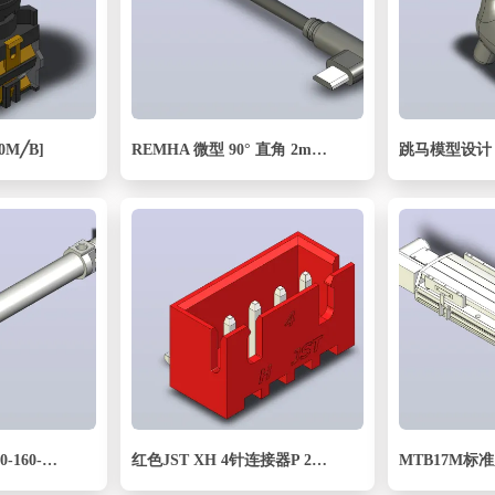
0M╱B]
REMHA 微型 90° 直角 2m USB 数据线
跳马模型设计
FESTO气缸DSNU-20-160-PPV-A---_0_
红色JST XH 4针连接器P 2 54mm成角度