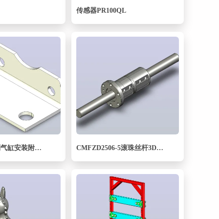
传感器PR100QL
标准型SC系列气缸安装附件轴向固定座LB[FY-SC63LB]
CMFZD2506-5滚珠丝杆3D模型