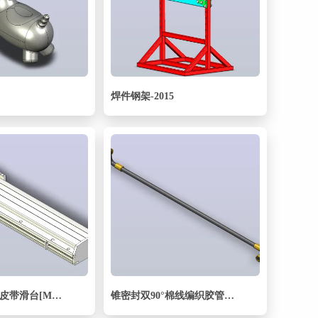
焊件钢架-2015
MTB17M标准皮带滑台[MTB17M-500-R-P40-C3]
锥密封双90°棉线编织胶管总成D型_10D-1000