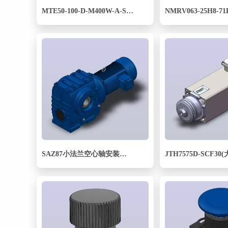
MTE50-100-D-M400W-A-S3 MTE50电动缸 最大负载100kg 最大推力1280N 400W电机直接安装
NMRV063-25H8-71B
SAZ87小法兰空心轴安装斜齿-蜗轮蜗杆减速机SAZ87-YV0.37-8P-198-M1-0°-B