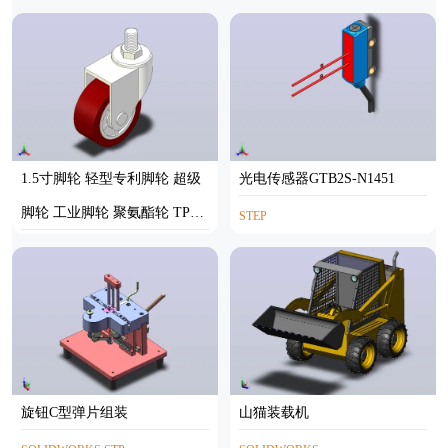
STEP
1.5寸脚轮 轻型专利脚轮 超级
光电传感器GTB2S-N1451
脚轮 工业脚轮 聚氨酯轮 TPE
STEP
轮 脚轮 丝杆活动脚轮(镀锌）
STEP
[1.5寸轻型专利超强聚氨酯轮-
50]
旋钮C型弹片组装
山猫装载机