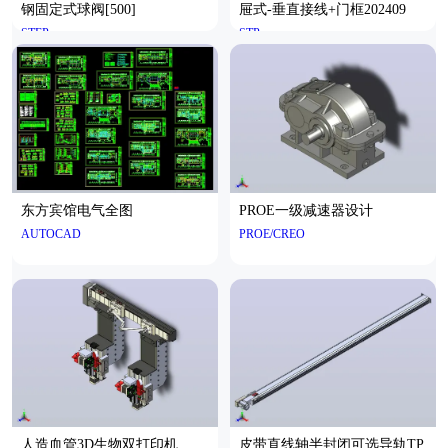
钢固定式球阀[500]
屉式-垂直接线+门框202409
STEP
STP
东方宾馆电气全图
PROE一级减速器设计
AUTOCAD
PROE/CREO
人造血管3D生物双打印机
皮带直线轴半封闭可选导轨TP