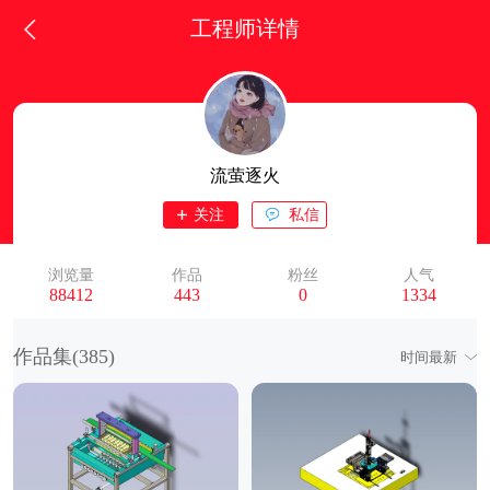
工程师详情
流萤逐火
关注
私信
浏览量
作品
粉丝
人气
88412
443
0
1334
作品集(
385
)