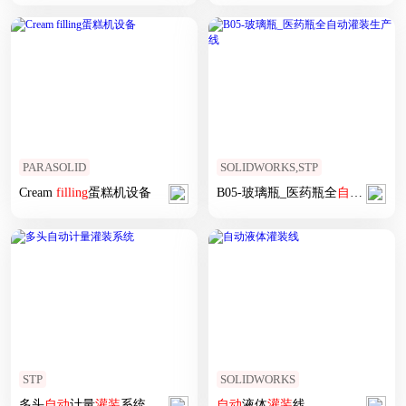
PARASOLID
SOLIDWORKS,STP
Cream
filling
蛋糕机设备
B05-玻璃瓶_医药瓶全
自动
灌装
生
STP
SOLIDWORKS
多头
自动
计量
灌装
系统
自动
液体
灌装
线