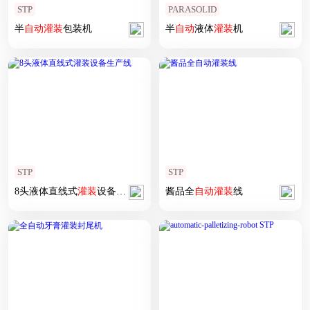
STP
PARASOLID
半
自动
灌装
包装机
半
自动
液体
灌装
机
STP
STP
8头液体直线式
灌装
设备
生产线
酱品全
自动
灌装
线