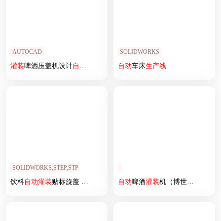
AUTOCAD
SOLIDWORKS
灌装
啤酒压盖机设计
自动
化啤酒饮料
自动
灌装
车床
压盖机设计
生产线
SOLIDWORKS,STEP,STP
饮料
自动
灌装
贴标旋盖 1664624
自动
啤酒
灌装
机（博世费斯托）