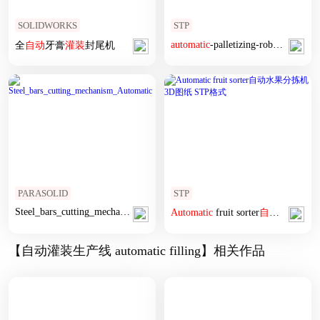
SOLIDWORKS
STP
automatic
-palletizing-robot STP
全
自动
牙膏
灌装
封尾机
PARASOLID
STP
Steel_bars_cutting_mechanism_
Automatic
Automatic
fruit sorter
自动
水果分拣
【自动灌装生产线 automatic filling】相关作品