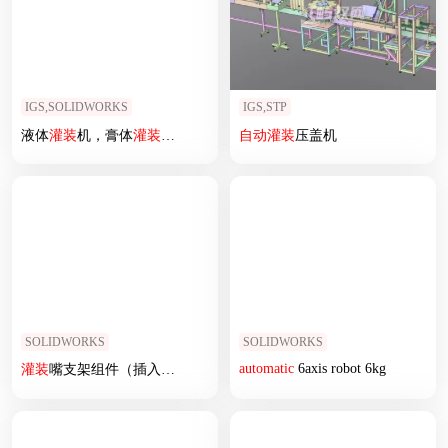
IGS,SOLIDWORKS
IGS,STP
液体
灌装
机，膏体
灌装
机，粉剂
灌装
自动
机,颗粒
灌装
灌装
压盖机
机
SOLIDWORKS
SOLIDWORKS
automatic
6axis robot 6kg
灌装
嘴支架组件（插入式
灌装
）