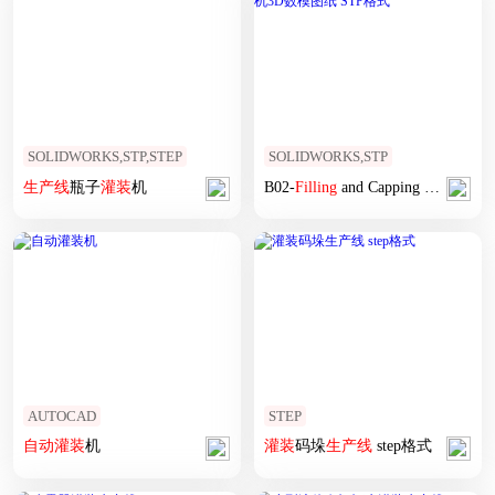
SOLIDWORKS,STP,STEP
SOLIDWORKS,STP
生产线
瓶子
灌装
机
B02-
Filling
and Capping Machine
灌
AUTOCAD
STEP
自动
灌装
机
灌装
码垛
生产线
step格式