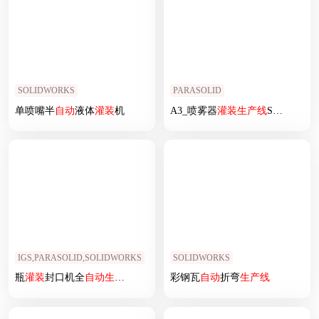
SOLIDWORKS
PARASOLID
单喷嘴半
自动
液体
灌装
机
A3_喷雾器
灌装
生产线
SW2016（）
IGS,PARASOLID,SOLIDWORKS
SOLIDWORKS
瓶
灌装
封口机全
自动
生产线
3d图纸三维模型 瓶
彩钢瓦
自动
灌装
折弯
封口机3d图纸
生产线