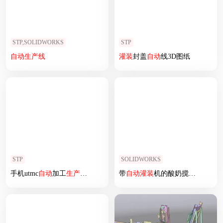
STP,SOLIDWORKS
STP
自动
生产线
灌装
封盖
自动
线3D图纸
STP
SOLIDWORKS
手机utmc
自动
加工
生产线
（手机加工全
带
自动
自动
灌装
无人化
机的酸奶搅拌机
生产线
）