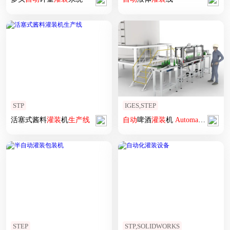
STP
IGES,STEP
活塞式酱料
灌装
机
生产线
自动
啤酒
灌装
机
Automatic
beer
fil
STEP
STP,SOLIDWORKS