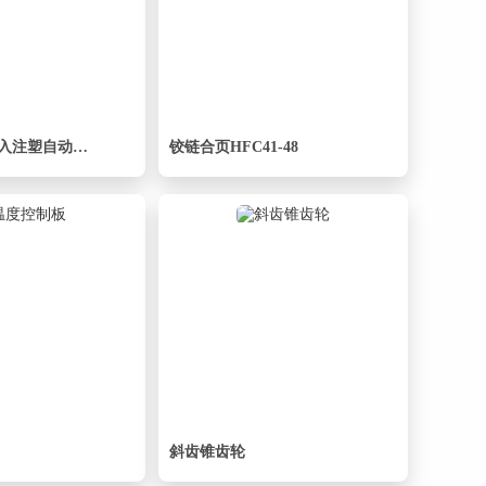
卧式注塑机埋入注塑自动上下料
铰链合页HFC41-48
斜齿锥齿轮