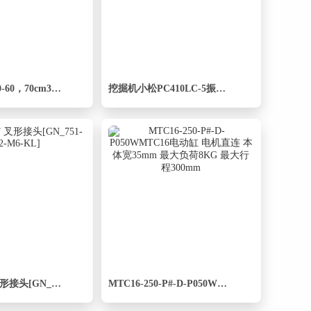
收纳盒，10-10-60，70cm3以内。可放笔，移动硬盘等
挖掘机小松PC410LC-5振动锤
GN 751-ST 叉形接头[GN_751-6-12-M6-KL]
MTC16-250-P#-D-P050WMTC16电动缸 电机直连 本体宽35mm 最大负荷8KG 最大行程300mm