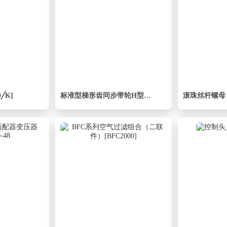
D╱K]
标准型梯形齿同步带轮H型_SHHC-14-100-dc12-A
滚珠丝杆螺母 FS