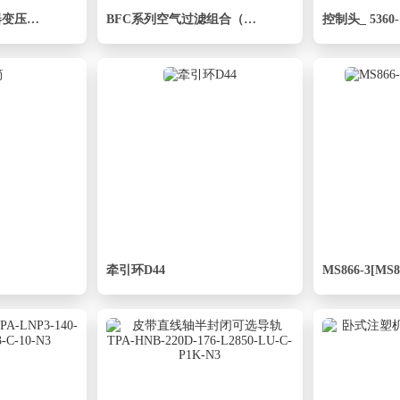
明纬开关电源适配器变压器WDR-240-48
BFC系列空气过滤组合（二联件）[BFC2000]
控制头_ 5360
牵引环D44
MS866-3[MS