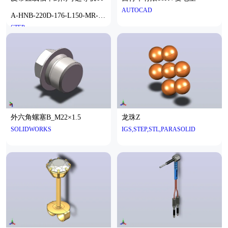
AUTOCAD
A-HNB-220D-176-L150-MR-Y-
STEP
P1K-N3
外六角螺塞B_M22×1.5
龙珠Z
SOLIDWORKS
IGS,STEP,STL,PARASOLID