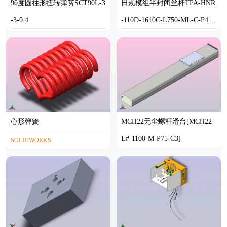
90度圆柱形扭转弹簧SCT90L-3
日规模组半封闭丝杆TPA-HNR
-3-0.4
-110D-1610C-L750-ML-C-P40-
N3
SOLIDWORKS
STEP
心形弹簧
MCH22无尘螺杆滑台[MCH22-
L#-1100-M-P75-C3]
SOLIDWORKS
STEP