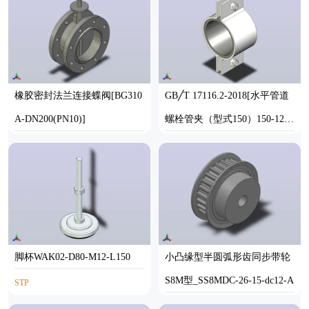
橡胶密封法兰连接蝶阀[BG310
GB╱T 17116.2-2018[水平管道
A-DN200(PN10)]
螺栓管夹（型式150）150-125-
A-3-3-B]
STEP
STEP
脚杯WAK02-D80-M12-L150
小凸缘型半圆弧形齿同步带轮
S8M型_SS8MDC-26-15-dc12-A
STP
SOLIDWORKS