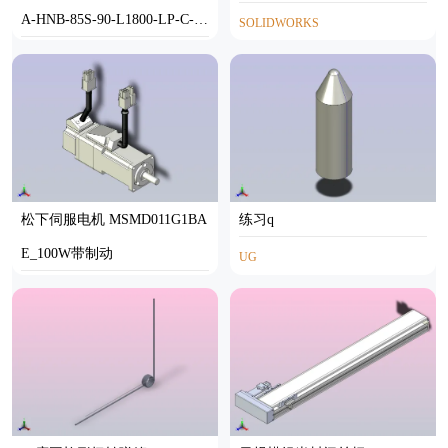
A-HNB-85S-90-L1800-LP-C-P2
SOLIDWORKS
0-N3
STEP
松下伺服电机 MSMD011G1BA
练习q
E_100W带制动
UG
INVENTOR,STP