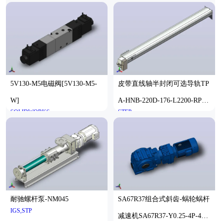
5V130-M5电磁阀[5V130-M5-
皮带直线轴半封闭可选导轨TP
W]
A-HNB-220D-176-L2200-RP-C
SOLIDWORKS
STEP
-P1K-N3
耐驰螺杆泵-NM045
SA67R37组合式斜齿-蜗轮蜗杆
IGS,STP
减速机SA67R37-Y0.25-4P-424-