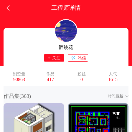
工程师详情
辞镜花
关注
私信
浏览量
作品
粉丝
人气
90863
417
0
1615
作品集(
363
)