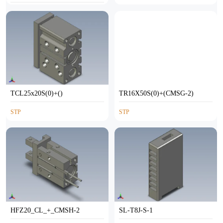
STEP
TCL25x20S(0)+()
TR16X50S(0)+(CMSG-2)
STP
STP
HFZ20_CL_+_CMSH-2
SL-T8J-S-1