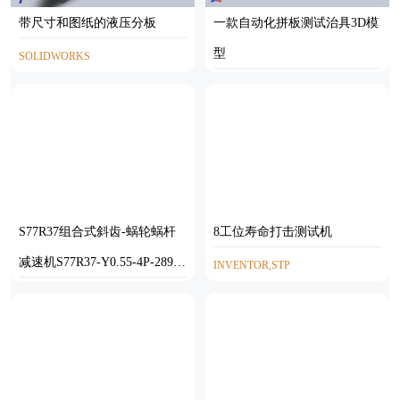
带尺寸和图纸的液压分板
一款自动化拼板测试治具3D模
型
SOLIDWORKS
S77R37组合式斜齿-蜗轮蜗杆
8工位寿命打击测试机
减速机S77R37-Y0.55-4P-289-
INVENTOR,STP
M1-0°-A
SOLIDWORKS