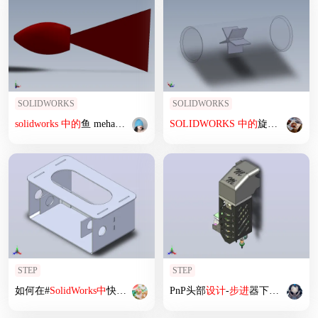
SOLIDWORKS
SOLIDWORKS
solidworks
中
的
鱼 mehanism
设计
SOLIDWORKS
中
的
旋转
电机
流体
STEP
STEP
如何在#
SolidWorks
中
快速创建DXF出口 - 钣金零件
PnP头部
设计
-
步进
的
快速教程
器下
的
真空槽