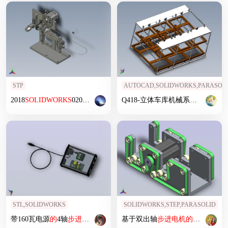
STP
AUTOCAD,SOLIDWORKS,PARASOL
2018
SOLIDWORKS
02005
中
间主体机构
Q418-立体车库机械系统
中
推拉机
STL,SOLIDWORKS
SOLIDWORKS,STEP,PARASOLID
带160瓦电源
的
4轴
步进
电机
控制器
基于双出轴
步进
电机
的
双列皮带