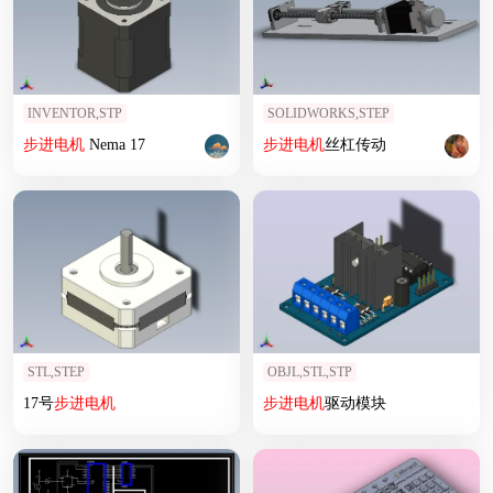
INVENTOR,STP
SOLIDWORKS,STEP
步进
电机
Nema 17
步进
电机
丝杠传动
STL,STEP
OBJL,STL,STP
17号
步进
电机
步进
电机
驱动模块