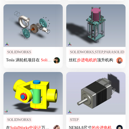
SOLIDWORKS
SOLIDWORKS,STEP,PARASOLID
Tesla 涡轮机项目在
SolidWorks
中
设计
丝杠
。
步进
电机
的
顶升机构
SOLIDWORKS
STEP
在
SolidWorks
中
设计
万向节
NEMA 8尺寸
的
步进
电机