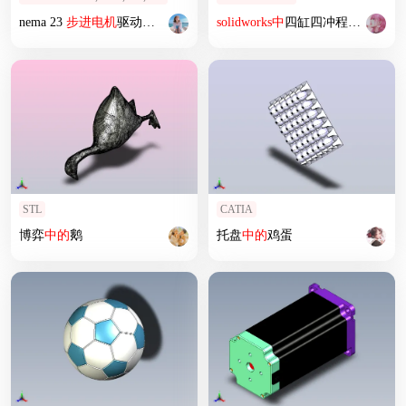
nema 23
步进
电机
驱动
的
迷你CNC铝铣床
solidworks
中
四缸四冲程发动机
的
STL
CATIA
博弈
中
的
鹅
托盘
中
的
鸡蛋