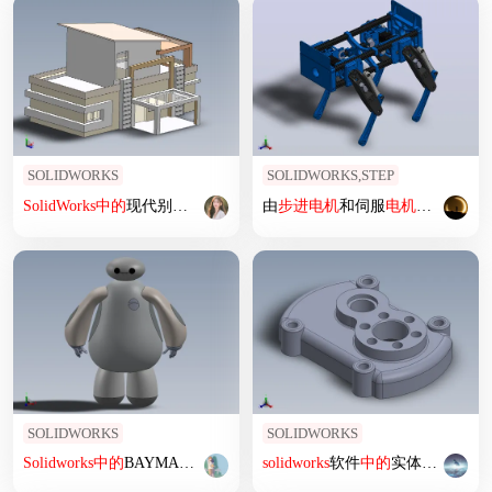
SOLIDWORKS
SOLIDWORKS,STEP
SolidWorks
中
的
现代别墅
设计
18x36
由
步进
电机
和伺服
电机
制成
的
玩具
SOLIDWORKS
SOLIDWORKS
Solidworks
中
的
BAYMAX 3D模型
solidworks
软件
中
的
实体零件12