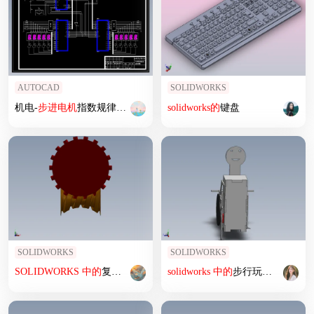
AUTOCAD
SOLIDWORKS
机电-
步进
电机
指数规律升降速
的
单片机控制系统
solidworks
的
键盘
设计
SOLIDWORKS
SOLIDWORKS
SOLIDWORKS
中
的
复杂蜗轮
设计
solidworks
中
的
步行玩具
设计