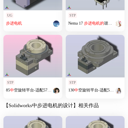
UG
STP
步进
电机
Nema 17
步进
电机
的
谐波减速器
STP
STP
85
中
空旋转平台-适配57
步进
电机
ZCT85-5-57
130
中
空旋转平台-适配57
步进
步进
电机
【Solidworks中步进电机的设计】相关作品