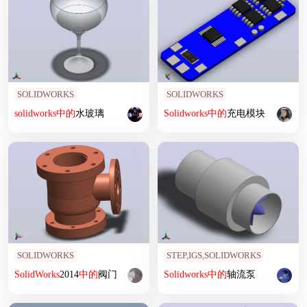
SOLIDWORKS
SOLIDWORKS
solidworks
中
的
水玻璃
Solidworks
中
的
充电模块
SOLIDWORKS
STEP,IGS,SOLIDWORKS
SolidWorks
2014
中
的
阀门
Solidworks
中
的
轴流泵