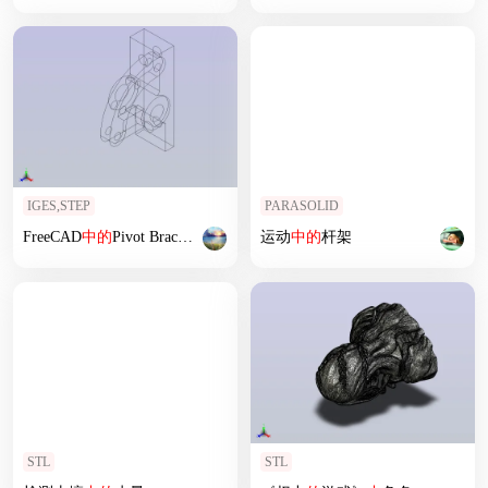
IGES,STEP
PARASOLID
FreeCAD
中
的
Pivot Bracket。
运动
中
的
杆架
STL
STL