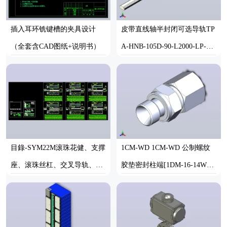
插入耳环铣键槽的夹具设计
皮带直线轴半封闭可选导轨TP
（全套含CAD图纸+说明书）
A-HNB-105D-90-L2000-LP-C-
P20-N3
AUTOCAD
STEP
目錄-SYM22M滚珠花健、支撑
1CM-WD 1CM-WD 公制螺纹
座、滚珠丝杠、交叉导轨、直
胶垫密封柱端[1DM-16-14WD-
线模组.dwg
RN]
AUTOCAD
STEP