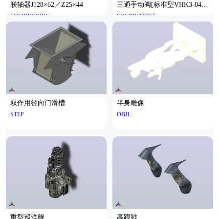
联轴器J128×62／Z25×44
三通手动阀[标准型VHK3-04S-
SOLIDWORKS
SOLIDWORKS
03S]
双作用径向门滑槽
半身雕像
STEP
OBJL
重型巡洋舰
高跟鞋