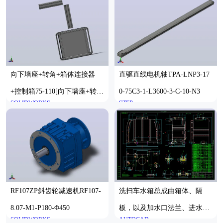
向下墙座+转角+箱体连接器
直驱直线电机轴TPA-LNP3-17
+控制箱75-110[向下墙座+转角
0-75C3-1-L3600-3-C-10-N3
SOLIDWORKS
STEP
+箱体连接器+控制箱-155-500-
500]
RF107ZP斜齿轮减速机RF107-
洗扫车水箱总成由箱体、隔
8.07-M1-P180-Φ450
板，以及加水口法兰、进水口
SOLIDWORKS
AUTOCAD