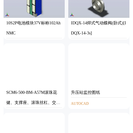
10S2P电池模块37V标称102Ah
IDQX-14焊式气动蝶阀(卧式)[I
NMC
DQX-14-3s]
STEP,STL
STEP
SCM6-500-BM-A57M滚珠花
升压站监控图纸
健、支撑座、滚珠丝杠、交叉
AUTOCAD
导轨、直线模组
STP