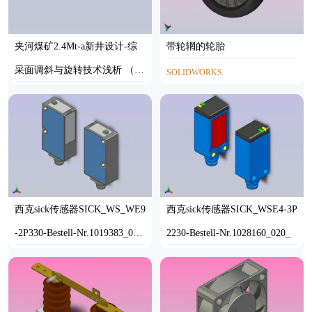
夹河煤矿2.4Mt-a新井设计-综
带轮辋的轮胎
采面调斜与旋转技术浅析 （含
SOLIDWORKS
图纸）
AUTOCAD
西克sick传感器SICK_WS_WE9
西克sick传感器SICK_WSE4-3P
-2P330-Bestell-Nr.1019383_020
2230-Bestell-Nr.1028160_020_
_
STP
STP