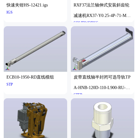
快速夹钳HS-12421.igs
RXF37法兰轴伸式安装斜齿轮
摄影和摄像领域
IGS
减速机RX37-Y0.25-4P-71-M1-
SOLIDWORKS
0°-Φ160
ECB10-1950-RD直线模组
皮带直线轴半封闭可选导轨TP
STP
A-HNB-120D-110-L900-RU-Y-
STEP
P40-N3