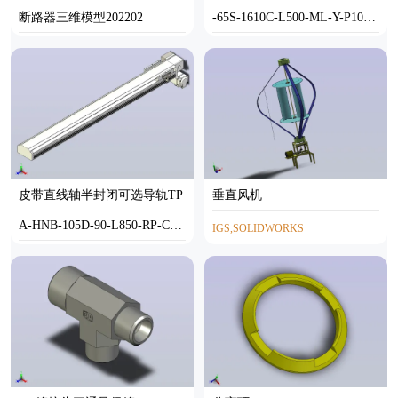
断路器三维模型202202
-65S-1610C-L500-ML-Y-P10-N
3
STP
STEP
皮带直线轴半封闭可选导轨TP
垂直风机
A-HNB-105D-90-L850-RP-C-P
IGS,SOLIDWORKS
20-N3
STEP