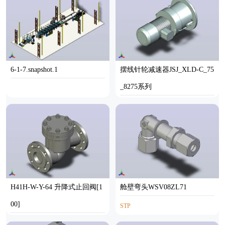
6-1-7.snapshot.1
摆线针轮减速器JSJ_XLD-C_75
_8275系列
PARASOLID
H41H-W-Y-64 升降式止回阀[1
舱壁弯头WSV08ZL71
00]
STP
STEP