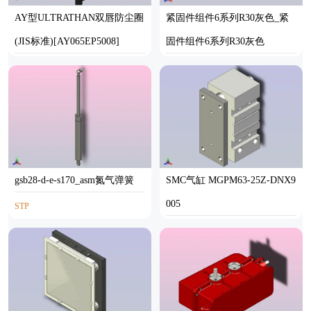
AY型ULTRATHAN双唇防尘圈
紧固件组件6系列R30灰色_紧
(JIS标准)[AY065EP5008]
固件组件6系列R30灰色
SOLIDWORKS
STEP
gsb28-d-e-s170_asm氮气弹簧
SMC气缸 MGPM63-25Z-DNX9
005
STP
STP,INVENTOR