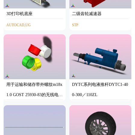
3D打印机底座
二级齿轮减速器
AUTOCAD,UG
STP
用于运输和储存带外螺纹m18x
DYTC系列电液推杆DYTC1-40
1.0 GOST 25930-83的无线电连
0-300／110ZL
接器的1类1型盖
STP
SOLIDWORKS