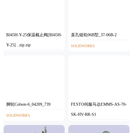
BJ45H-Y-25保温截止阀[BJ45H-
直孔链轮06B型_37-06B-2
Y-25]...zip.zip
SOLIDWORKS
STEP
脚轮Colson-6_04209_739
FESTO伺服马达EMMS-AS-70-
SK-HV-RR-S1
SOLIDWORKS
STP