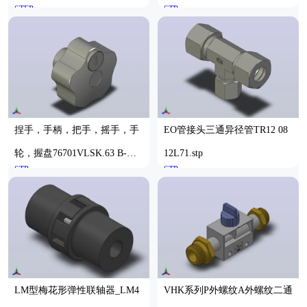
STEP
STP
捏手，手柄，把手，摇手，手
EO管接头三通异径管TR12 08
轮，握盘76701VLSK.63 B-M6-
12L71.stp
STP
STP
F63M64423171895
LM型梅花形弹性联轴器_LM4
VHK系列P外螺纹A外螺纹二通