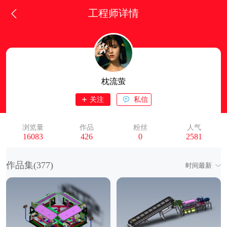
工程师详情
枕流萤
关注
私信
浏览量
作品
粉丝
人气
16083
426
0
2581
作品集(
377
)