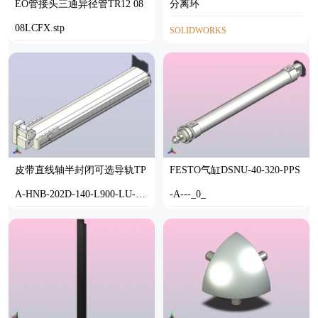
EO管接头三通异径管TR12 08
分离环
08LCFX.stp
SOLIDWORKS
STP
皮带直线轴半封闭可选导轨TP
FESTO气缸DSNU-40-320-PPS
A-HNB-202D-140-L900-LU-Y-
-A---_0_
P75-N3
STEP
STP