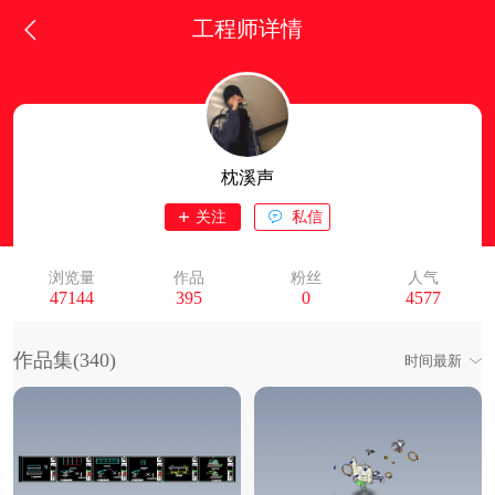
工程师详情
枕溪声
关注
私信
浏览量
作品
粉丝
人气
47144
395
0
4577
作品集(
340
)