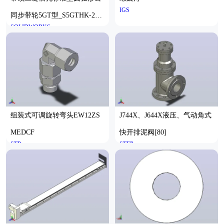
IGS
同步带轮5GT型_S5GTHK-22-1
SOLIDWORKS
5-dk8-A
组装式可调旋转弯头EW12ZS
J744X、J644X液压、气动角式
MEDCF
快开排泥阀[80]
STP
STEP