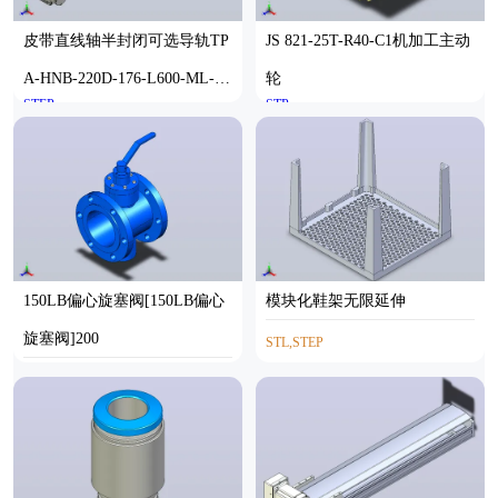
皮带直线轴半封闭可选导轨TP
JS 821-25T-R40-C1机加工主动
A-HNB-220D-176-L600-ML-Y-
轮
STEP
STP
P1K-N3
150LB偏心旋塞阀[150LB偏心
模块化鞋架无限延伸
旋塞阀]200
STL,STEP
STEP