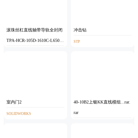
滚珠丝杠直线轴带导轨全封闭
冲击钻
TPA-HCR-105D-1610C-L650-
STP
M-C-P40-N3
STEP
室内门2
40-10B2上银KK直线模组...rar.
rar
SOLIDWORKS
STP