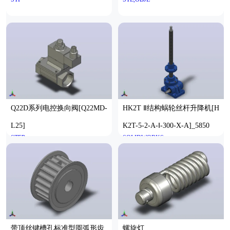
Q22D系列电控换向阀[Q22MD-
HK2T Ⅱ结构蜗轮丝杆升降机[H
L25]
K2T-5-2-A-Ⅰ-300-X-A]_5850
STEP
SOLIDWORKS
带顶丝键槽孔标准型圆弧形齿
螺旋灯