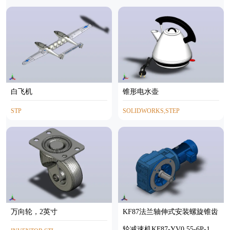
SOLIDWORKS
STEP
白飞机
锥形电水壶
STP
SOLIDWORKS,STEP
万向轮，2英寸
KF87法兰轴伸式安装螺旋锥齿
轮减速机KF87-YV0.55-6P-174.