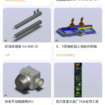
INVENTOR,STL
99-M1-0°-A
SOLIDWORKS
区域传感器 SA-H40-10
X、Y双轴机器人地轨外部轴
STP
SOLIDWORKS
快装手动隔膜阀Ф51
四川某显示器厂污水处理工程