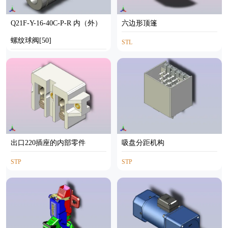
Q21F-Y-16-40C-P-R 内（外）
六边形顶篷
螺纹球阀[50]
STL
STEP
出口220插座的内部零件
吸盘分距机构
STP
STP