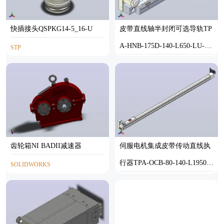
快插接头QSPKG14-5_16-U
皮带直线轴半封闭可选导轨TP
A-HNB-175D-140-L650-LU-Y-
STP
P75-N3
STEP
齿轮箱NI BADII减速器
伺服电机集成皮带传动直线执
行器TPA-OCB-80-140-L1950-L
SOLIDWORKS
U-P40-N3
STEP