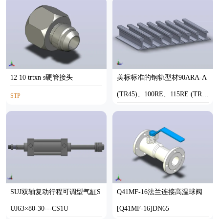
12 10 trtxn s硬管接头
美标标准的钢轨型材90ARA-A
(TR45)、100RE、115RE (TR5
STP
7)、119RE、132RE、136 re(T
IGS,SOLIDWORKS,STEP
R68)、141 AB和100ARA-B
SUJ双轴复动行程可调型气缸S
Q41MF-16法兰连接高温球阀
UJ63×80-30---CS1U
[Q41MF-16]DN65