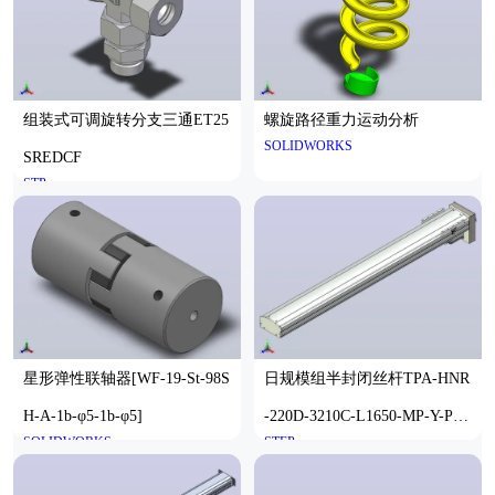
组装式可调旋转分支三通ET25
螺旋路径重力运动分析
SOLIDWORKS
SREDCF
STP
星形弹性联轴器[WF-19-St-98S
日规模组半封闭丝杆TPA-HNR
H-A-1b-φ5-1b-φ5]
-220D-3210C-L1650-MP-Y-P1K
SOLIDWORKS
STEP
-N3