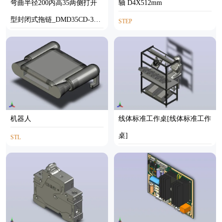
弯曲半径200内高35两侧打开
轴 D4X512mm
型封闭式拖链_DMD35CD-35-7
STEP
5-200R-35
SOLIDWORKS
机器人
线体标准工作桌[线体标准工作
桌]
STL
STEP