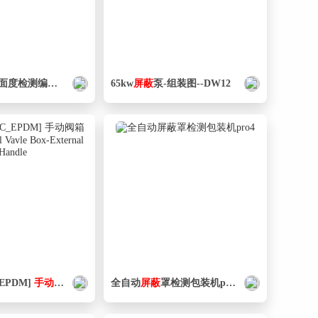
度检测编带包装设备
65kw
屏蔽
泵-组装图--DW12
_EPDM]
手动
阀
箱
外手柄Manual Vavle Box-External Handle
全自动
屏蔽
罩检测包装机pro4