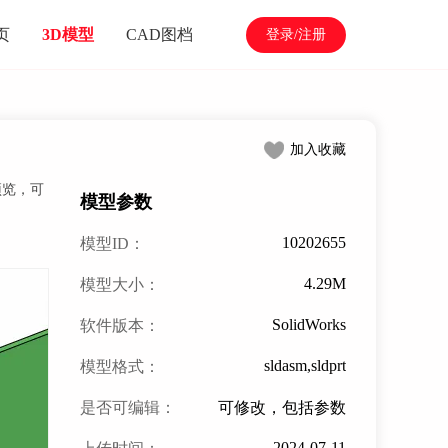
页
3D模型
CAD图档
登录/注册
加入收藏
预览，可
模型参数
10202655
模型ID：
4.29M
模型大小：
SolidWorks
软件版本：
sldasm,sldprt
模型格式：
是否可编辑：
可修改，包括参数
2024-07-11