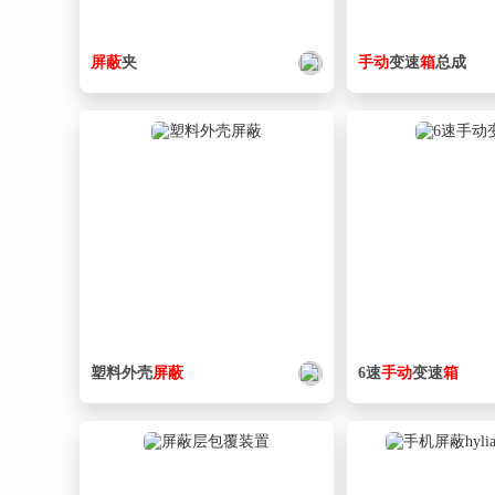
屏蔽
夹
手动
变速
箱
总成
塑料外壳
屏蔽
6速
手动
变速
箱