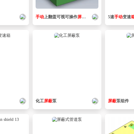
手动
上翻盖可视可操作
屏蔽
箱
5速
手动
变速
化工
屏蔽
泵
屏蔽
泵组件