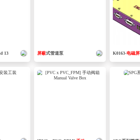
ld 13
屏蔽
式管道泵
K0163-
电磁
屏