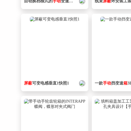
自动换档模式的
手动
变速
箱
(仅外形
线束
屏蔽
环安装工
屏蔽
可变电感垂直1快照1
一款
手动
挡变速
箱
3