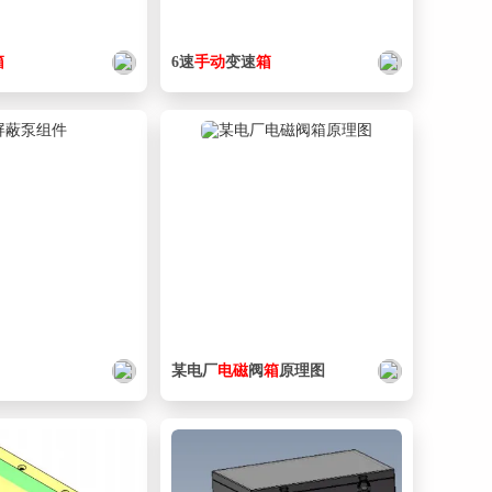
箱
6速
手动
变速
箱
某电厂
电磁
阀
箱
原理图