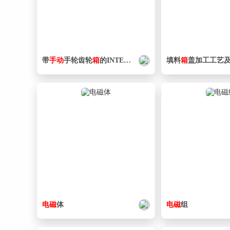
带
手动
手轮齿轮
箱
的INTERAPP蝶阀，蝶形对夹式阀门
填料
箱
盖加工工艺及钻6-φ13.
电磁
体
电磁
组