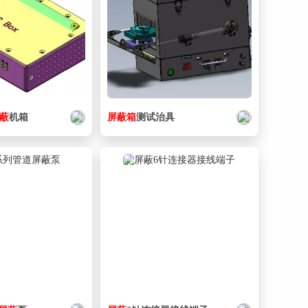
蔽
机箱
屏蔽
箱
测试治具