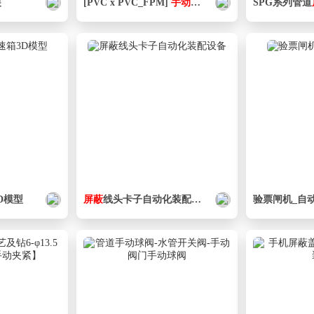
装
[PVC x PVC_FPM]
手动
阀
箱
Manual Valve Box
SPG系列管道
D模型
屏蔽
线头卡子自动化装配设备
验票闸机_自