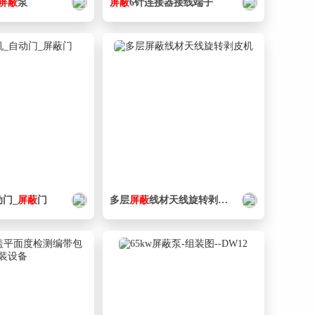
屏蔽
泵
屏蔽
6针连接器接线端子
动门_
屏蔽
门
多层
屏蔽
线材天线旋转剥皮机