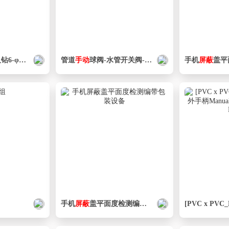
5孔夹具设计【
管道
手动
手动
夹紧】
球阀-水管开关阀-
手动
阀门
手动
手机
球阀
屏蔽
盖平面
手机
屏蔽
盖平面度检测编带包装设备
[PVC x PVC