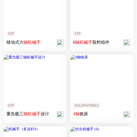
STP
STP
移动式六
轴
机械手
6
轴
机械手
取料组件
STP
SOLIDWORKS
重负载三
轴
机械手
设计
4
轴
铣床