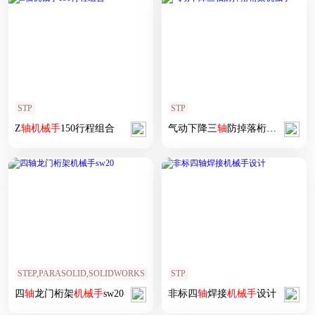
STP
STP
Z
轴
机械手
150行程组合
气动下降三
轴
防掉落桁架
机械手
STEP,PARASOLID,SOLIDWORKS
STP
四
轴
龙门桁架
机械手
sw20
非标四
轴
焊接
机械手
设计