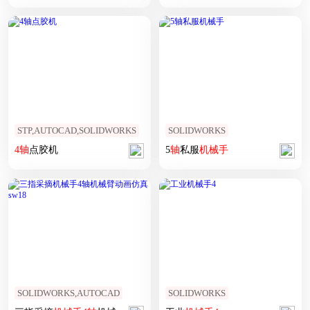
STP,AUTOCAD,SOLIDWORKS
SOLIDWORKS
4
轴
点胶机
5
轴
私服
机械手
SOLIDWORKS,AUTOCAD
SOLIDWORKS