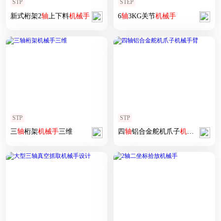
STP
STEP
新式桁架2
轴
上下料
机械手
6
轴
3KG关节
机械手
STP
STP
三
轴
桁架
机械手
三维
四
轴
铝合金舵机爪子
机械手
臂