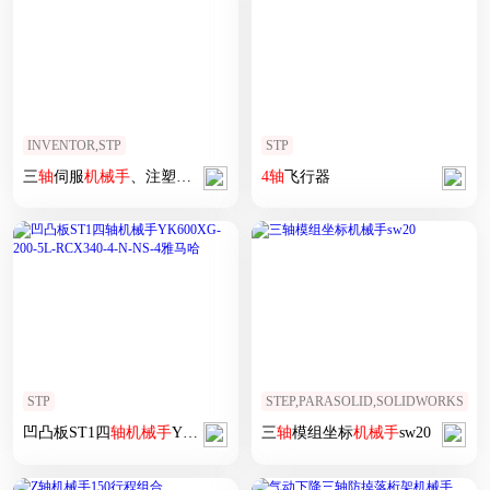
INVENTOR,STP
STP
三
轴
伺服
机械手
、注塑
机械手
三维模型图纸
4
轴
飞行器
STP
STEP,PARASOLID,SOLIDWORKS
凹凸板ST1四
轴
机械手
YK600XG-200-5L-RCX340-
三
轴
模组坐标
机械手
4
-N-NS-
sw20
4
雅马哈