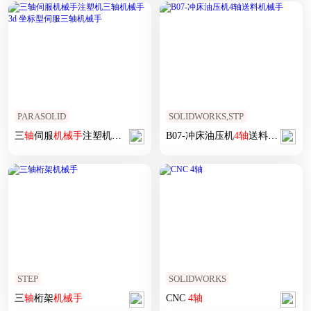
PARASOLID
SOLIDWORKS,STP
三
轴
伺服
机械手
注塑机三
轴
机械手
3d 坐标型伺服三
B07-冲床油压机
轴
4
轴
机械手
送料
机械手
STEP
SOLIDWORKS
三
轴
桁架
机械手
CNC
4
轴