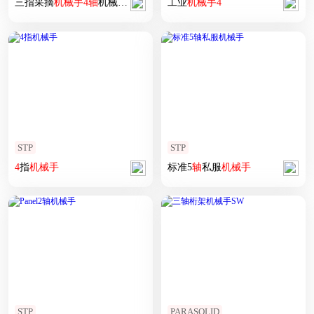
三指采摘
机械手
4
轴
机械臂动画仿真sw18
工业
机械手
4
STP
STP
4
指
机械手
标准5
轴
私服
机械手
STP
PARASOLID