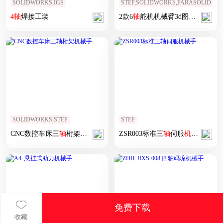
SOLIDWORKS,IGS
STEP,SOLIDWORKS,PARASOLID
4
轴
焊接工装
2款6
轴
舵机机械臂3d图纸5
轴
机械
SOLIDWORKS,STEP
STEP
CNC数控车床三
轴
桁架
机械手
ZSR003标准三
轴
伺服
机械手
免费下载
收藏