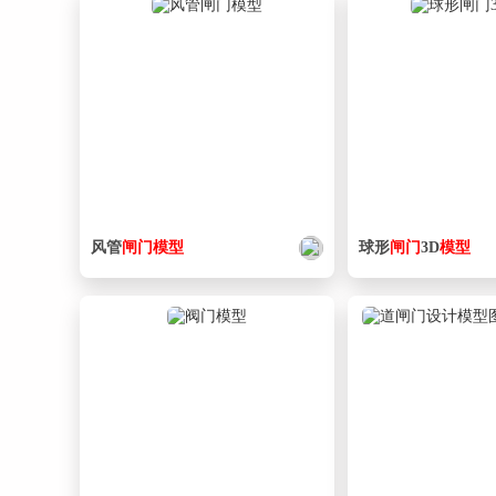
风管
闸门
模型
球形
闸门
3D
模型