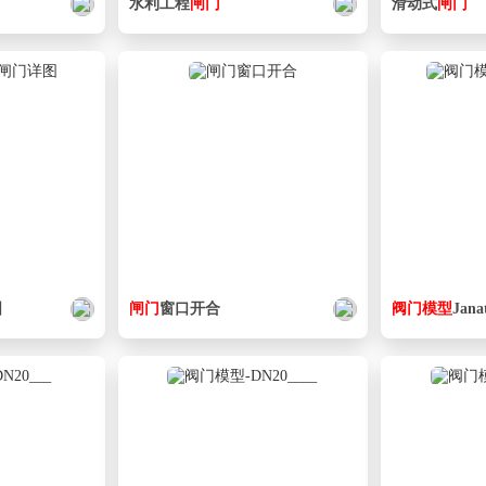
水利工程
闸门
滑动式
闸门
图
闸门
窗口开合
阀门
模型
Jana