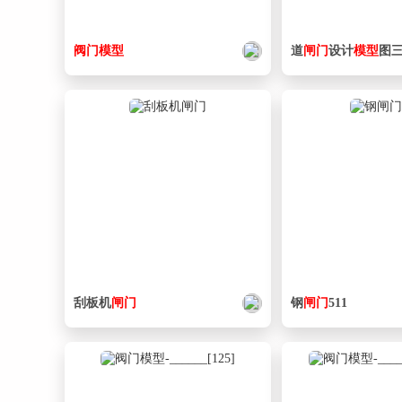
阀门
模型
道
闸门
设计
模型
图三
刮板机
闸门
钢
闸门
511