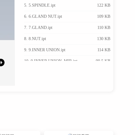
5. 5.SPINDLE.ipt
122 KB
6. 6.GLAND NUT.ipt
109 KB
7. 7.GLAND.ipt
110 KB
8. 8.NUT.ipt
130 KB
9. 9.INNER UNION.ipt
114 KB
10. 9.INNER UNION_MIR.ipt
99.5 KB
11. Assembly1.iam
304 KB
12. Assembly2.stp
343 KB
13. THUMB.PNG
433 KB