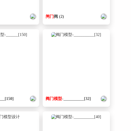
闸门
阀 (2)
___[150]
阀门
模型
-__________[32]