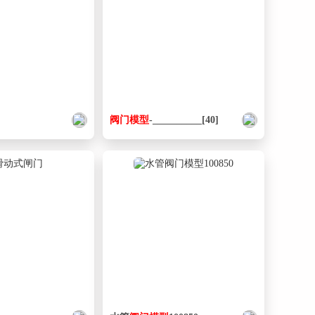
阀门
模型
-__________[40]