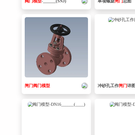
阀门
模型
-______(SNJ)
单项螺旋
闸门
总图
闸门
阀门
模型
冲砂孔工作
闸门
详