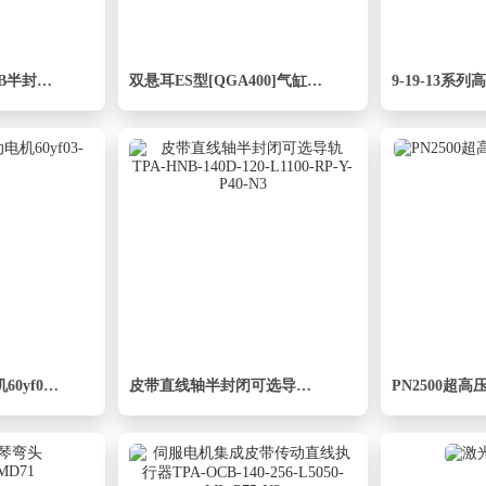
内高15内侧打开型TB半封闭式拖链_DSL15HTB-15-40-R28-30-A1
双悬耳ES型[QGA400]气缸附件
YF调速电磁制动电机60yf03-180
皮带直线轴半封闭可选导轨TPA-HNB-140D-120-L1100-RP-Y-P40-N3