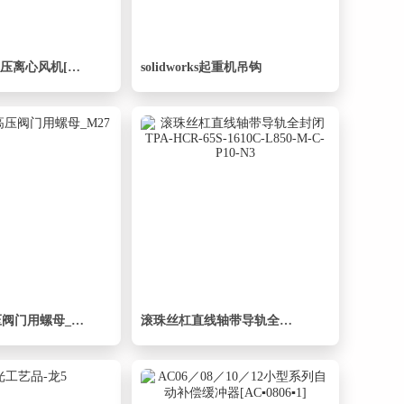
9-19-13系列高压离心风机[4.5-Y132S1-2-5.5]
solidworks起重机吊钩
PN2500超高压阀门用螺母_M27
滚珠丝杠直线轴带导轨全封闭TPA-HCR-65S-1610C-L850-M-C-P10-N3