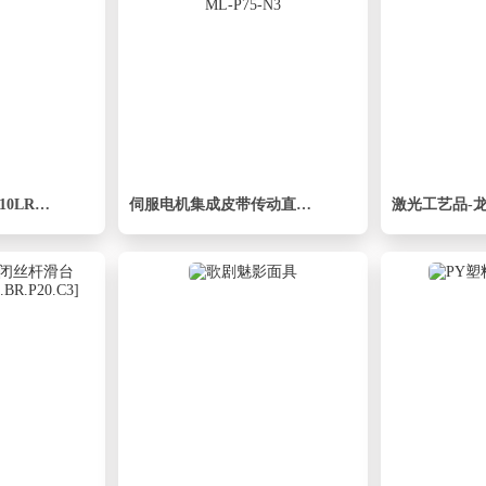
高压班卓琴弯头WH10LROMD71
伺服电机集成皮带传动直线执行器TPA-OCB-140-256-L5050-ML-P75-N3
激光工艺品-龙