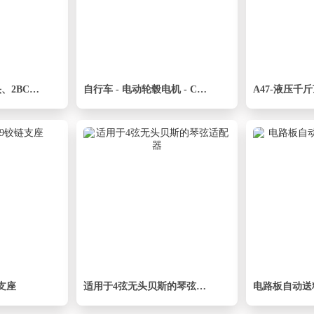
直通管螺纹组合接头、2BC-08-26WD
自行车 - 电动轮毂电机 - Crystalyte TC40100--SW IGS STP
A47-液压千
链支座
适用于4弦无头贝斯的琴弦适配器