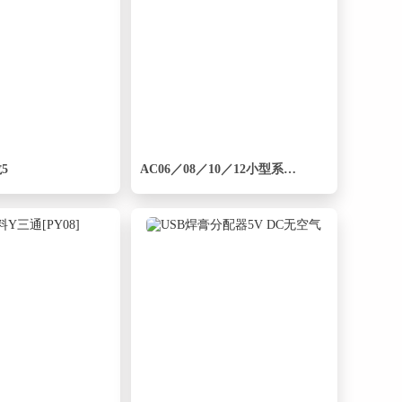
5
AC06／08／10／12小型系列自动补偿缓冲器[AC▪0806▪1]