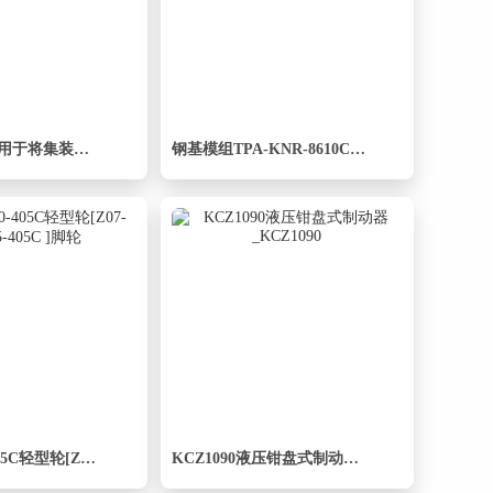
全尺寸扭锁，用于将集装箱固定到各种物体或车辆上
钢基模组TPA-KNR-8610C-540A1-ML-H0S2
Z07-03-050-405C轻型轮[Z07-03-065-405C ]脚轮
KCZ1090液压钳盘式制动器_KCZ1090