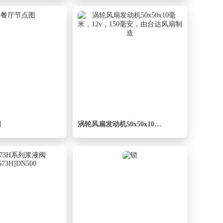
图
涡轮风扇发动机50x50x10毫米，12v，150毫安，由台达风扇制造