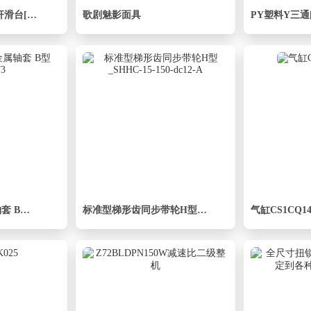
MT100BS半封闭丝杆滑台[MT100BS.L#.750.BR.P20.C3]
歌剧魅影面具
PY塑料Y三通[
工程机械用双金属轴套 B型_B63×73
标准型梯形齿同步带轮H型_SHHC-15-150-dc12-A
气缸CS1CQ140