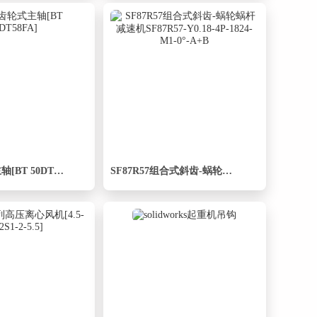
铣床-齿轮式主轴[BT 50DT58FA]
SF87R57组合式斜齿-蜗轮蜗杆减速机SF87R57-Y0.18-4P-1824-M1-0°-A+B