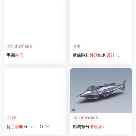
SOLIDWORKS
STP
手镯
外形
后保险杠
外形
结构
设计
781222
STEP
SOLIDWORKS
荷兰
潜艇
Zr . ms . O-29“zand hai”的模型
鹦鹉螺号
潜艇
设计