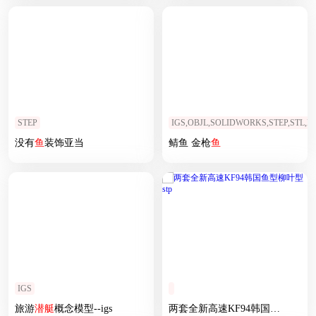
STEP
IGS,OBJL,SOLIDWORKS,STEP,STL,
没有
鱼
装饰亚当
鲭鱼 金枪
鱼
IGS
旅游
潜艇
概念模型--igs
两套全新高速KF94韩国
鱼
型
柳叶