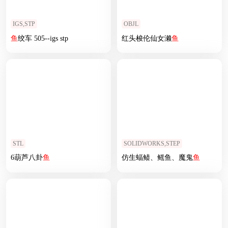
IGS,STP
OBJL
鱼
绞车 505--igs stp
红头梭伦仙女濑
鱼
STL
SOLIDWORKS,STEP
6葫芦八卦
鱼
仿生蝠鲼、鳐鱼、魔鬼
鱼