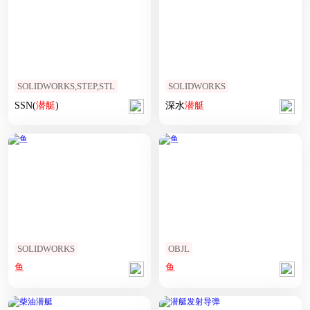
SOLIDWORKS,STEP,STL
SOLIDWORKS
SSN(
潜艇
)
深水
潜艇
SOLIDWORKS
OBJL
鱼
鱼