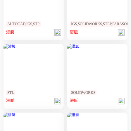
AUTOCAD,IGS,STP
IGS,SOLIDWORKS,STEP,PARASOLI
潜艇
潜艇
STL
SOLIDWORKS
潜艇
潜艇