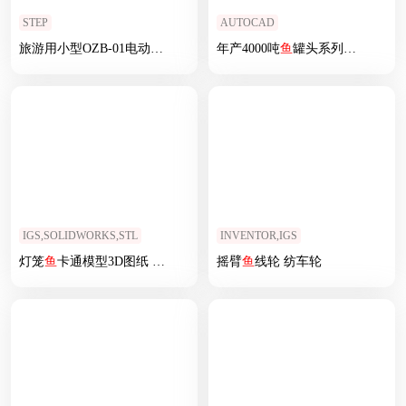
STEP
AUTOCAD
旅游用小型OZB-01电动
潜艇
年产4000吨
鱼
罐头系列产品工厂
IGS,SOLIDWORKS,STL
INVENTOR,IGS
灯笼
鱼
卡通模型3D图纸 Solidworks
设计
摇臂
附IGS
鱼
线轮 纺车轮