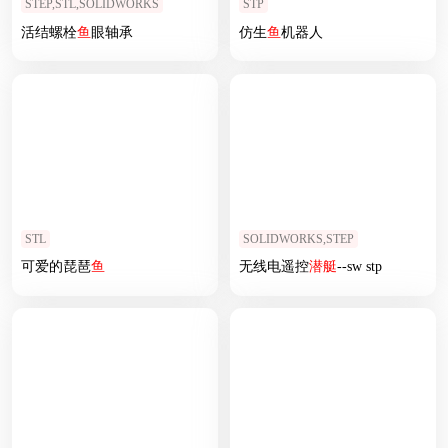
STEP,STL,SOLIDWORKS
STP
活结螺栓
鱼
眼轴承
仿生
鱼
机器人
STL
SOLIDWORKS,STEP
可爱的琵琶
鱼
无线电遥控
潜艇
--sw stp