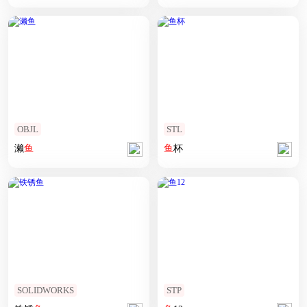
OBJL
STL
濑
鱼
鱼
杯
SOLIDWORKS
STP