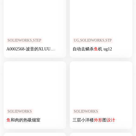
SOLIDWORKS,STEP
UG,SOLIDWORKS,STP
A0002568-波音的XLUUV，无人
潜艇
自动去鳞杀
水下潜航器
鱼
机 ug12
SOLIDWORKS
SOLIDWORKS
鱼
和肉的热吸烟室
三层小洋楼
外形
图
设计