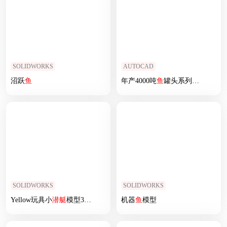
SOLIDWORKS
AUTOCAD
沼跃
鱼
年产4000吨
鱼
罐头系列产品工厂
SOLIDWORKS
SOLIDWORKS
Yellow玩具小
潜艇
模型3D图纸 Solidworks
机器
鱼
设计
模型