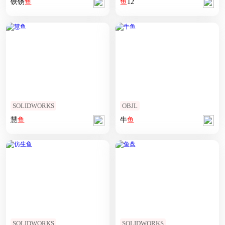
铁锈
鱼
鱼
12
SOLIDWORKS
OBJL
慧
鱼
牛
鱼
SOLIDWORKS
SOLIDWORKS