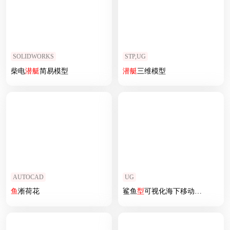
SOLIDWORKS
STP,UG
柴电
潜艇
简易模型
潜艇
三维模型
AUTOCAD
UG
鱼
淅荷花
鲨鱼
型
可视化海下移动驱
鱼
设备