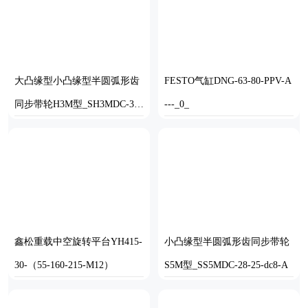
大凸缘型小凸缘型半圆弧形齿
FESTO气缸DNG-63-80-PPV-A
同步带轮H3M型_SH3MDC-36-
---_0_
6-dc6-A
SOLIDWORKS
STP
鑫松重载中空旋转平台YH415-
小凸缘型半圆弧形齿同步带轮
30-（55-160-215-M12）
S5M型_SS5MDC-28-25-dc8-A
STEP
SOLIDWORKS