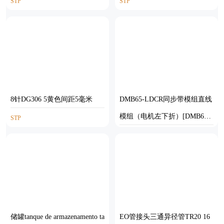
STP
STP
8针DG306 5黄色间距5毫米
DMB65-LDCR同步带模组直线
模组（电机左下折）[DMB65-
STP
L66S300-DT100-C2U-LDCR]
SOLIDWORKS
储罐tanque de armazenamento ta
EO管接头三通异径管TR20 16