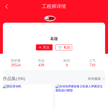
工程师详情
葛屦
关注
私信
浏览量
作品
粉丝
人气
29524
439
0
710
作品集(
396
)