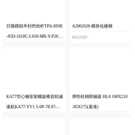
日规模组半封闭丝杆TPA-HNR
A2002628-模块化楼梯
-85D-1610C-L650-MR-Y-P20-N
IGS,STEP
3
STEP
KA77空心轴安装螺旋锥齿轮减
弹性柱销联轴器 HL8 100X210
速机KA77-YV1.5-6P-78.07-M1
-85X175(基准)
-0°-A
SOLIDWORKS
INVENTOR,STP