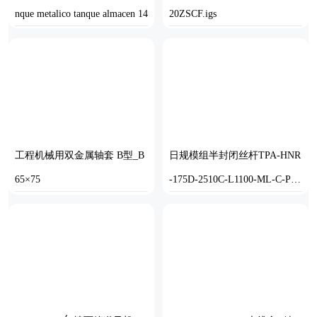
nque metalico tanque almacen 14
20ZSCF.igs
SOLIDWORKS
IGS
工程机械用双金属轴套 B型_B
日规模组半封闭丝杆TPA-HNR
65×75
-175D-2510C-L1100-ML-C-P75
-N3
SOLIDWORKS
STEP