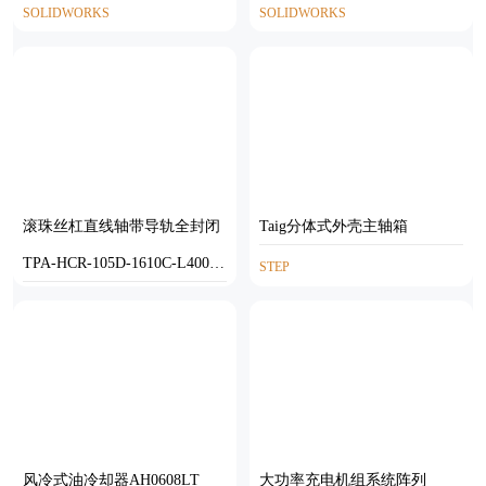
SOLIDWORKS
SOLIDWORKS
滚珠丝杠直线轴带导轨全封闭
Taig分体式外壳主轴箱
TPA-HCR-105D-1610C-L400-
STEP
ML-Y-P40-N3
STEP
风冷式油冷却器AH0608LT
大功率充电机组系统阵列