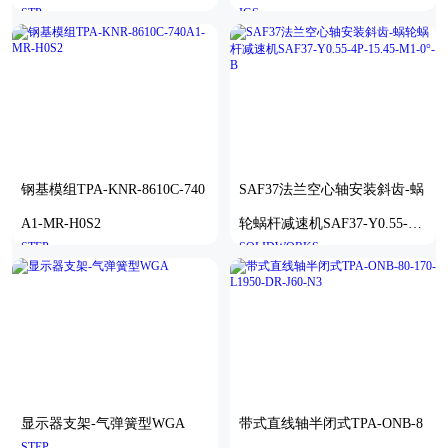
STP
IGS
伺服滑台
钢基模组TPA-KNR-8610C-740
SAF37法兰空心轴安装斜齿-蜗
A1-MR-H0S2
轮蜗杆减速机SAF37-Y0.55-4P
STEP
SOLIDWORKS
-15.45-M1-0°-B
显示器支架-气弹簧型WGA
带式直线轴半闭式TPA-ONB-8
STEP