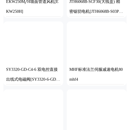
EKW250M╱H墙面管道风机[E
JTH6068B-SCF30(大线盒) 精
KW250H]
密锯切电机[JTH6068B-S03P1.
50-SCF30]
SOLIDWORKS
SOLIDWORKS
SY3320-GD-C4-6 双电控直接
MHF标准法兰伺服减速电机80
出线式电磁阀[SY3320-6-GD-
mhf4
M5-C4-F2]
SOLIDWORKS
STP