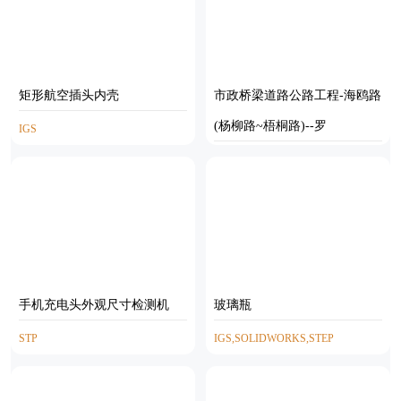
矩形航空插头内壳
市政桥梁道路公路工程-海鸥路
(杨柳路~梧桐路)--罗
IGS
AUTOCAD
手机充电头外观尺寸检测机
玻璃瓶
STP
IGS,SOLIDWORKS,STEP