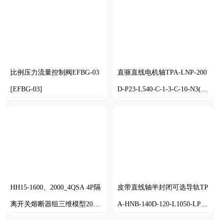
比例压力流量控制阀EFBG-03
直驱直线电机轴TPA-LNP-200
[EFBG-03]
D-P23-L540-C-1-3-C-10-N3(磁
栅尺)
STEP
STEP
HH15-1600、2000_4QSA 4P隔
皮带直线轴半封闭可选导轨TP
离开关熔断器组三维模型2021
A-HNB-140D-120-L1050-LP-Y-