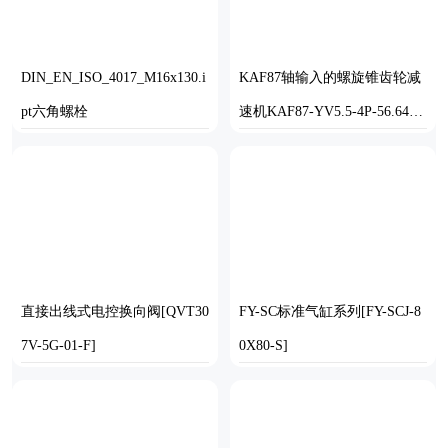
DIN_EN_ISO_4017_M16x130.i
KAF87轴输入的螺旋锥齿轮减
pt六角螺栓
速机KAF87-YV5.5-4P-56.64-M
1-0°-B
STP
SOLIDWORKS
直接出线式电控换向阀[QVT30
FY-SC标准气缸系列[FY-SCJ-8
7V-5G-01-F]
0X80-S]
SOLIDWORKS
SOLIDWORKS