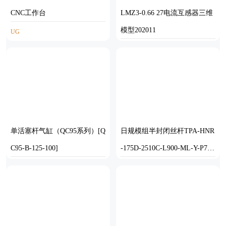
CNC工作台
LMZ3-0.66 27电流互感器三维
模型202011
UG
STP
单活塞杆气缸（QC95系列）[Q
日规模组半封闭丝杆TPA-HNR
C95-B-125-100]
-175D-2510C-L900-ML-Y-P75-
N3
SOLIDWORKS
STEP