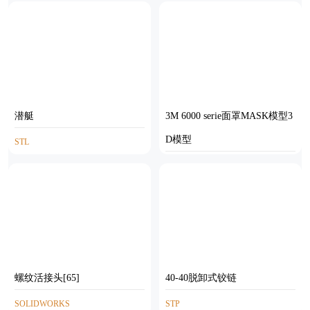
09
P40-N3
STP
STEP
潜艇
3M 6000 serie面罩MASK模型3
D模型
STL
STP
螺纹活接头[65]
40-40脱卸式铰链
SOLIDWORKS
STP