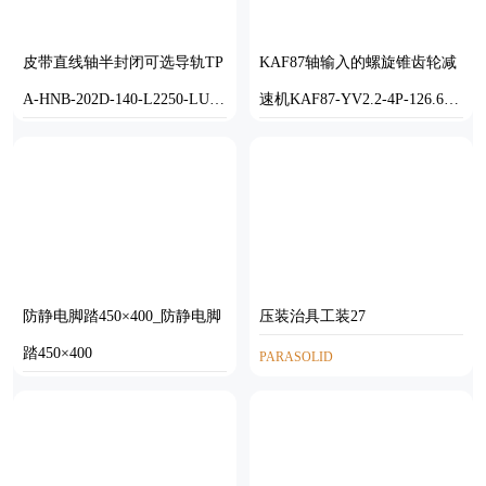
皮带直线轴半封闭可选导轨TP
KAF87轴输入的螺旋锥齿轮减
A-HNB-202D-140-L2250-LU-C
速机KAF87-YV2.2-4P-126.68-
-P75-N3
M1-0°-B
STEP
SOLIDWORKS
防静电脚踏450×400_防静电脚
压装治具工装27
踏450×400
PARASOLID
STEP