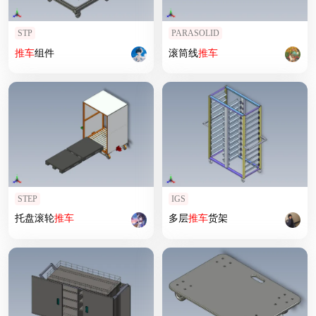
STP
PARASOLID
推车
组件
滚筒线
推车
STEP
IGS
托盘滚轮
推车
多层
推车
货架