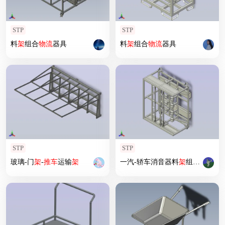
STP
STP
料
架
组合
物流
器具
料
架
组合
物流
器具
STP
STP
玻璃-门
架
-
推车
运输
架
一汽-轿车消音器料
架
组合
物流
器