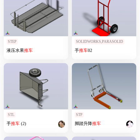
STEP
SOLIDWORKS,PARASOLID
液压水果
推车
手
推车
02
STL
STP
手
推车
(2)
脚踏升降
推车