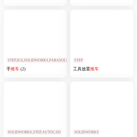
STEP,IGS,SOLIDWORKS,PARASOLID
STEP
手
推车
(2)
工具放置
推车
SOLIDWORKS,STEP,AUTOCAD
SOLIDWORKS