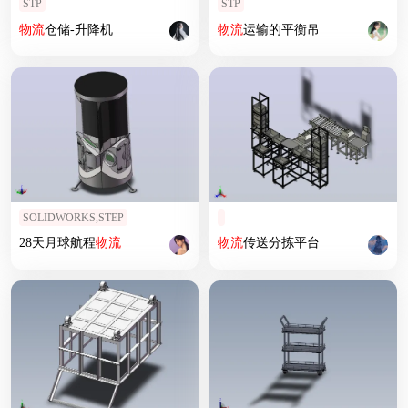
STP
STP
物流
仓储-升降机
物流
运输的平衡吊
SOLIDWORKS,STEP
28天月球航程
物流
物流
传送分拣平台