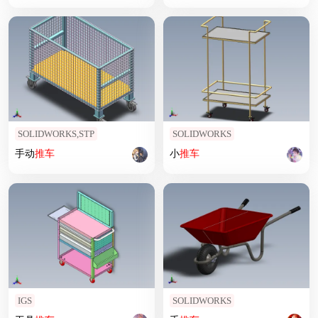
SOLIDWORKS,STP
SOLIDWORKS
手动
推车
小
推车
IGS
SOLIDWORKS