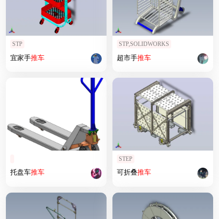
STP
STP,SOLIDWORKS
宜家手
推车
超市手
推车
STEP
托盘车
推车
可折叠
推车