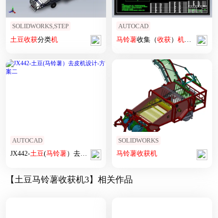
SOLIDWORKS,STEP
AUTOCAD
土豆
收获
分类
机
马铃薯
收集（
收获
）
机
CAD
AUTOCAD
SOLIDWORKS
JX442-
土豆
(
马铃薯
）去皮机设计-方案二
马铃薯
收获
机
【土豆马铃薯收获机3】相关作品