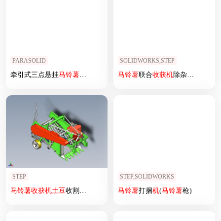
PARASOLID
SOLIDWORKS,STEP
牵引式三点悬挂
马铃薯
收获
机
三维模型
马铃薯
联合
收获
机
除杂装置输送带MF200
STEP
STEP,SOLIDWORKS
马铃薯
收获
机
土豆
收割机结构
马铃薯
打捆
机
(
马铃薯
枪)