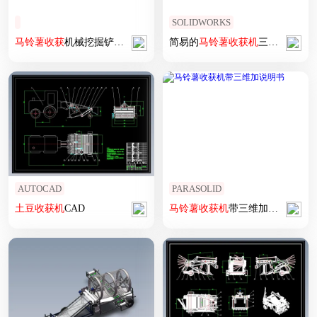
SOLIDWORKS
马铃薯
收获
机械挖掘铲总成
简易的
马铃薯
收获
机
三维模型设计
AUTOCAD
PARASOLID
土豆
收获
机
CAD
马铃薯
收获
机
带三维加说明书