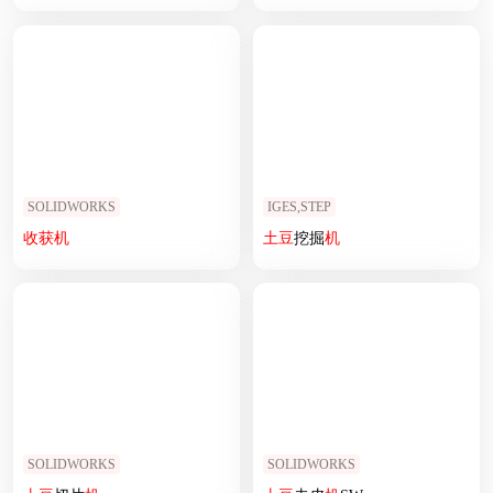
SOLIDWORKS
IGES,STEP
收获
机
土豆
挖掘
机
SOLIDWORKS
SOLIDWORKS