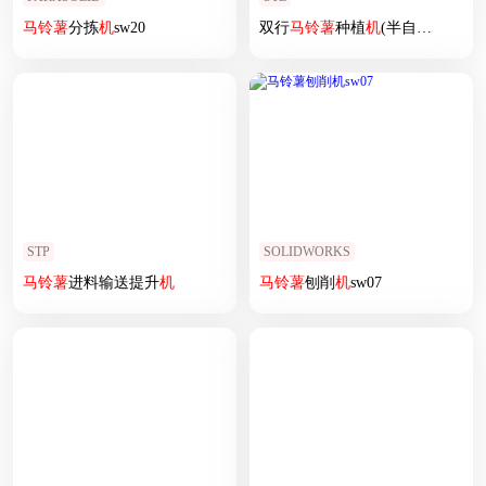
马铃薯
分拣
机
sw20
双行
马铃薯
种植
机
(半自动)
STP
SOLIDWORKS
马铃薯
进料输送提升
机
马铃薯
刨削
机
sw07