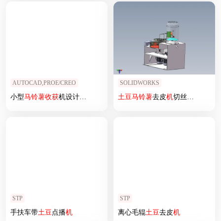
AUTOCAD,PROE/CREO
SOLIDWORKS
小型
马铃薯
收获
机设计（三维+二维+说明书）
土豆
马铃薯
去皮
机
切丝
机
模型图
STP
STP
手扶车带
土豆
点播
机
离心毛辊
土豆
去皮
机