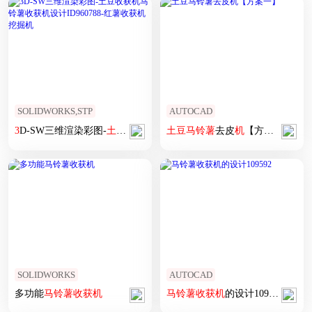
SOLIDWORKS,STP
AUTOCAD
3
D-SW三维渲染彩图-
土豆
收获
机
马铃薯
土豆
收获
马铃薯
机设计ID960788-红薯
去皮
机
【方案一】
收
SOLIDWORKS
AUTOCAD
多功能
马铃薯
收获
机
马铃薯
收获
机
的设计109592