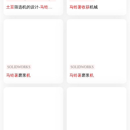
土豆
筛选机的设计-
马铃薯
分选机分拣
马铃薯
机
三维模型
收获
机械
3
D+CAD图纸+说明
SOLIDWORKS
SOLIDWORKS
马铃薯
磨浆
机
马铃薯
磨浆
机