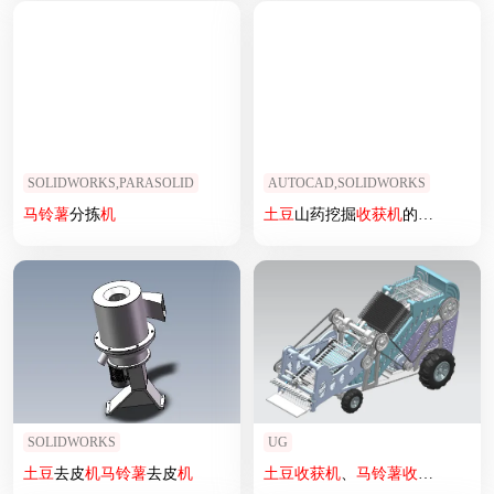
SOLIDWORKS,PARASOLID
AUTOCAD,SOLIDWORKS
马铃薯
分拣
机
土豆
山药挖掘
收获
机
的设计【含三维SolidWorks+CAD图+文档】
SOLIDWORKS
UG
土豆
去皮
机
马铃薯
去皮
机
土豆
收获
机
、
马铃薯
收获
机