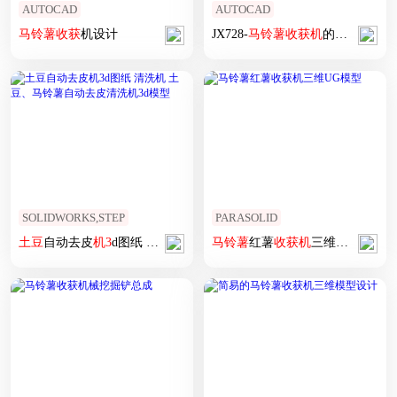
AUTOCAD
AUTOCAD
马铃薯
收获
机设计
JX728-
马铃薯
收获
机
的设计
SOLIDWORKS,STEP
PARASOLID
土豆
自动去皮
机
3
d图纸 清洗
机
土豆
、
马铃薯
马铃薯
红薯
自动去皮清洗
收获
机
三维UG模型
机
3
d模型