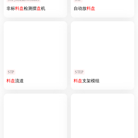
非标
料
盘
检测摆
盘
机
自动放
料
盘
STP
STEP
料
盘
流道
料
盘
支架模组