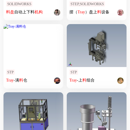
SOLIDWORKS
STEP,SOLIDWORKS
料
盘
自动上下料
机构
摆（
Tray
）盘上
料
设备
STP
STP
Tray
-满
料
仓
Tray
-上
料
组合