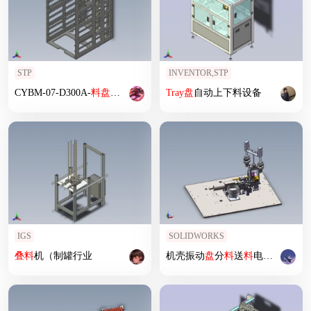
STP
INVENTOR,STP
CYBM-07-D300A-
料
盘
机构
Tray
盘
自动上下料设备
IGS
SOLIDWORKS
叠
料
机（制罐行业
机壳振动
盘
分
料
送
料
电焊及下料