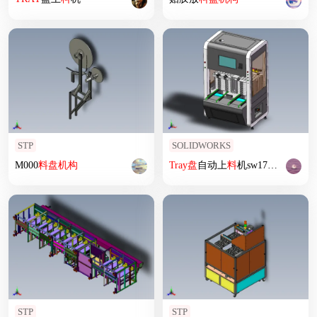
STP
SOLIDWORKS
M000
料
盘
机构
Tray
盘
自动上
料
机sw17可编辑
STP
STP