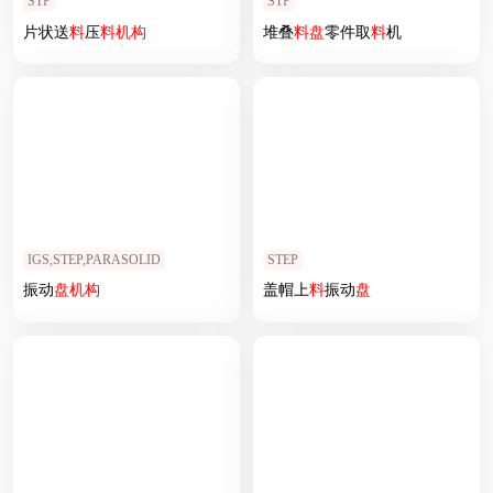
STP
STP
片状送
料
压
料
机构
堆叠
料
盘
零件取
料
机
IGS,STEP,PARASOLID
STEP
振动
盘
机构
盖帽上
料
振动
盘