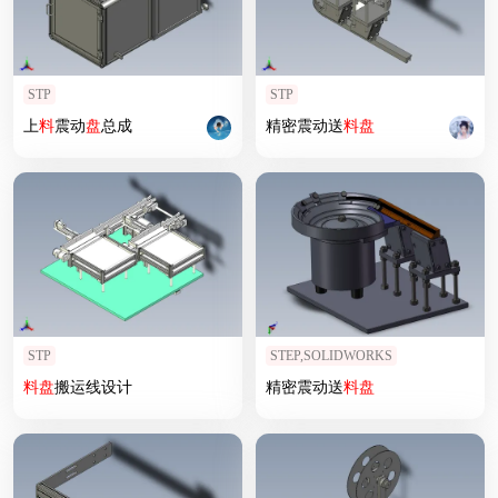
STP
STP
上
料
震动
盘
总成
精密震动送
料
盘
STP
STEP,SOLIDWORKS
料
盘
搬运线设计
精密震动送
料
盘