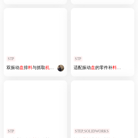
STP
STP
双振动
盘
排
料
与抓取
机构
设计
适配振动
盘
的零件补
料
机构
STP
STEP,SOLIDWORKS