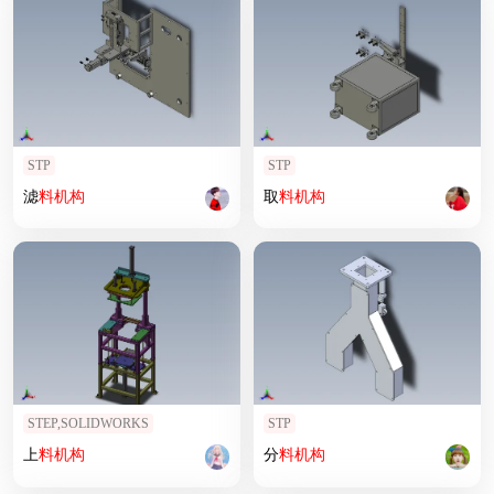
STP
STP
滤
料
机构
取
料
机构
STEP,SOLIDWORKS
STP
上
料
机构
分
料
机构