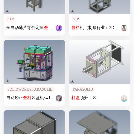
STP
STP
全自动薄片零件定量
叠
料
机
叠
料
机（制罐行业）3D模型
SOLIDWORKS,PARASOLID
PARASOLID
自动矫正
叠
料
装盒机sw12
料
盘
顶升工装