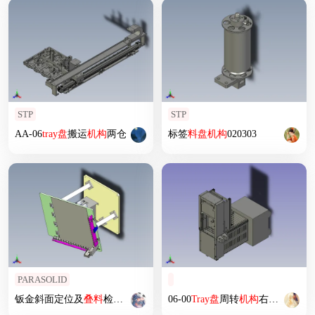
STP
STP
AA-06
tray
盘
搬运
机构
两仓
标签
料
盘
机构
020303
PARASOLID
钣金斜面定位及
叠
料
检测
机构
06-00
Tray
盘
周转
机构
右-AB