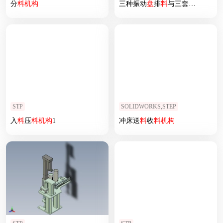
分
料
机构
三种振动
盘
排
料
与三套取放
料
机
STP
SOLIDWORKS,STEP
入
料
压
料
机构
1
冲床送
料
收
料
机构