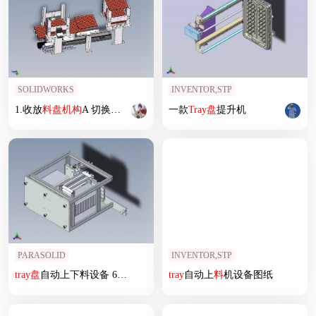
SOLIDWORKS
INVENTOR,STP
1.收放
料
盘
机构
A 切换
盘
仅需1s
一款
Tray
盘
提升机
PARASOLID
INVENTOR,STP
tray
盘
自动上下料设备 675129
tray
自动上
料
机设备图纸