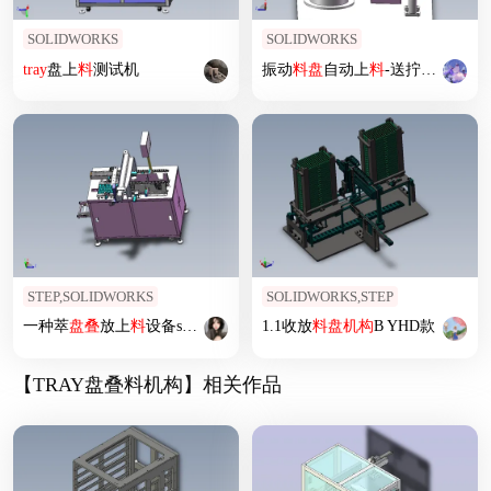
SOLIDWORKS
SOLIDWORKS
tray
盘上
料
测试机
振动
料
盘
自动上
料
-送拧钉
机构
STEP,SOLIDWORKS
SOLIDWORKS,STEP
一种萃
盘
叠
放上
料
设备sw18可编辑
1.1收放
料
盘
机构
B YHD款
【TRAY盘叠料机构】相关作品