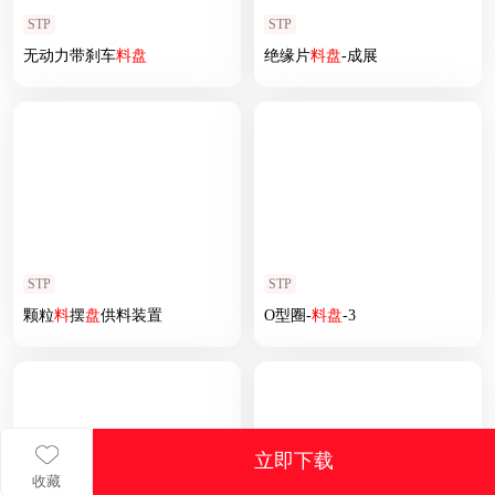
STP
STP
无动力带刹车
料
盘
绝缘片
料
盘
-成展
STP
STP
颗粒
料
摆
盘
供料装置
O型圈-
料
盘
-3
立即下载
收藏