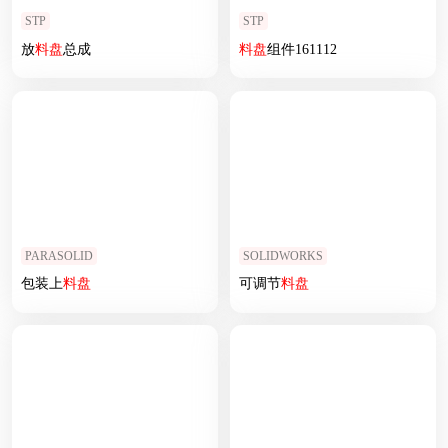
STP
STP
放
料
盘
总成
料
盘
组件161112
PARASOLID
SOLIDWORKS
包装上
料
盘
可调节
料
盘