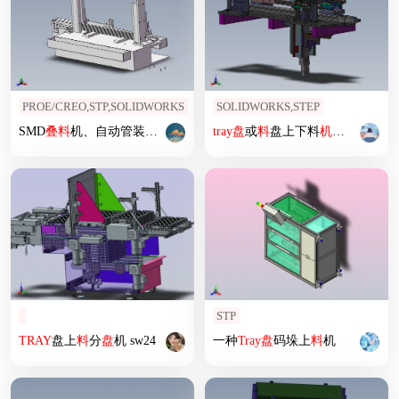
PROE/CREO,STP,SOLIDWORKS
SOLIDWORKS,STEP
SMD
叠
料
机、自动管装
叠
料
分
料
机构
tray
盘
或
料
盘上下料
机构
sw18
STP
TRAY
盘上
料
分
盘
机 sw24
一种
Tray
盘
码垛上
料
机