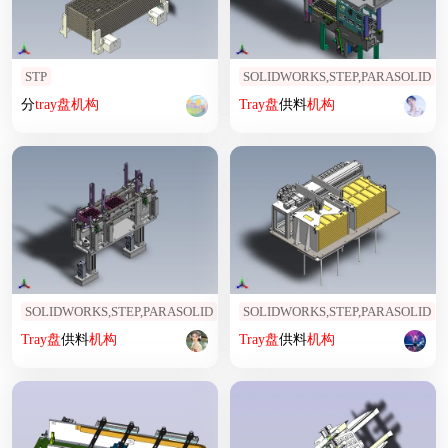
STP
SOLIDWORKS,STEP,PARASOLID
分
tray
盘
机构
Tray
盘
供料
机构
SOLIDWORKS,STEP,PARASOLID
SOLIDWORKS,STEP,PARASOLID
Tray
盘
供料
机构
Tray
盘
供料
机构