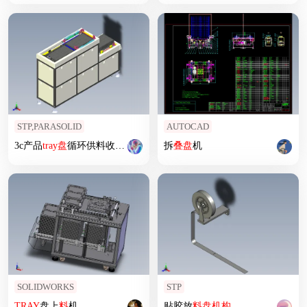
STP,PARASOLID
AUTOCAD
3c产品
tray
盘
循环供料收
料
设备
拆
叠
盘
机
SOLIDWORKS
STP
TRAY
盘上
料
机
贴胶放
料
盘
机构