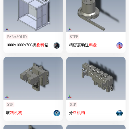
PARASOLID
STEP
1000x1000x700折
叠
料
箱
精密震动送
料
盘
STP
STP
取
料
机构
分
料
机构