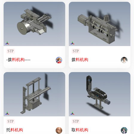
STP
STP
-拨
料
机构
----
拨
料
机构
STP
STP
托
料
机构
取
料
机构