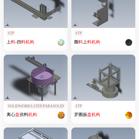
STP
STP
上
料
-挡
料
机构
圈
料
上
料
机构
SOLIDWORKS,STEP,PARASOLID
STP
离心
盘
供料
机构
罗圈振
盘
机构