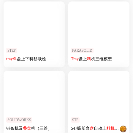
STEP
PARASOLID
tray
料
盘上下料移栽检测step
Tray
盘上
料
机三维模型
SOLIDWORKS
STP
链条机及
叠
盘
机（三维）
547吸塑盒
盘
自动上
料
机构
总成左