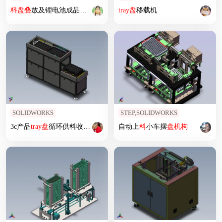
料
盘
叠
放及锂电池成品下料装盘设备
tray
盘
移载机
SOLIDWORKS
STEP,SOLIDWORKS
3c产品
tray
盘
循环供料收
料
设备SW模型
自动上
料
小车摆
盘
机构