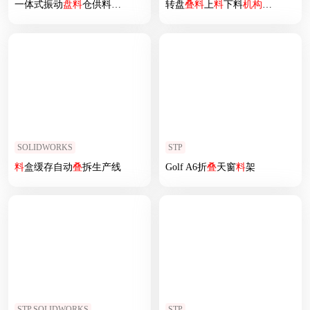
一体式振动
盘
料
仓供料
机构
转盘
叠
料
上
料
下料
机构
图纸（磁瓦
SOLIDWORKS
STP
料
盒缓存自动
叠
拆生产线
Golf A6折
叠
天窗
料
架
STP,SOLIDWORKS
STP