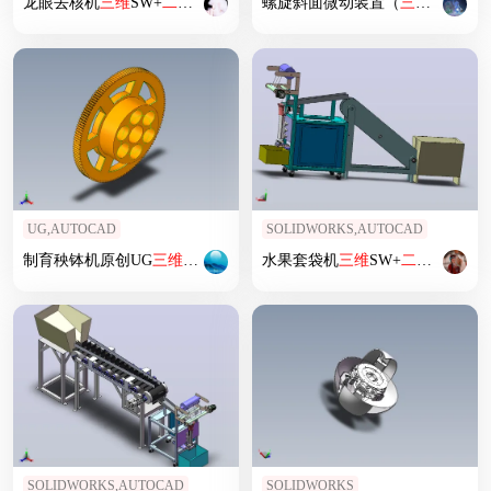
龙眼去核机
三维
SW+
二维
CAD
螺旋斜面微动装置（
三维
+
二维
工
UG,AUTOCAD
SOLIDWORKS,AUTOCAD
制育秧钵机原创UG
三维
+
二维
资源
水果套袋机
三维
SW+
二维
CAD
SOLIDWORKS,AUTOCAD
SOLIDWORKS