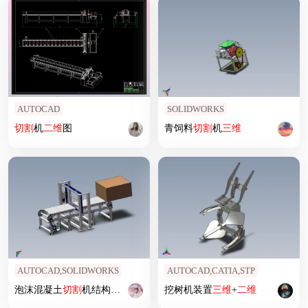
AUTOCAD
SOLIDWORKS
切割
机
二维
图
青饲料
切割
机
三维
AUTOCAD,SOLIDWORKS
AUTOCAD,CATIA,STP
泡沫混凝土
切割
机结构设计含
三维
二维
挖树机装置
说明书364902
三维
+
二维