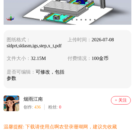
图纸格式：
上传时间：
2026-07-08
sldprt,sldasm,igs,step,x_t,pdf
文件大小：
32.15M
付费情况：
100金币
是否可编辑：
可修改，包括
参数
烟雨江南
+ 关注
创作:
436
粉丝:
0
温馨提醒: 下载请使用点啊农登录珊瑚网，建议先收藏