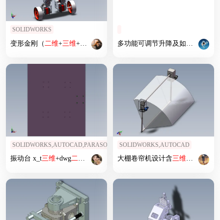
SOLIDWORKS
变形金刚（
二维
+
三维
+设计+程序+原理图）
多功能可调节升降及如厕轮椅
三
SOLIDWORKS,AUTOCAD,PARASOLID
SOLIDWORKS,AUTOCAD
振动台 x_t
三维
+dwg
二维
图
大棚卷帘机设计含
三维
二维
说明