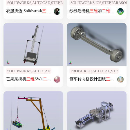
SOLIDWORKS,AUTOCAD,STEP,PARASOLID
SOLIDWORKS,IGS,STEP,PARASOL
衣服折边 Solidwrosk
三维
+dwg
二维
图
纱线卷绕机
三维
加
二维
加动画
SOLIDWORKS,AUTOCAD
PROE/CREO,AUTOCAD,STP
芒果采摘机
三维
SW+
二维
CAD
货车转向桥设计图纸
三维
+
二维