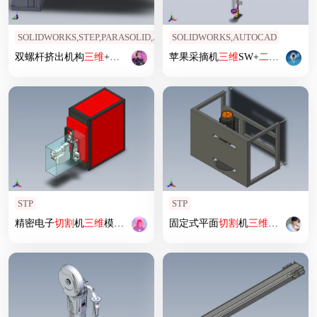
SOLIDWORKS,STEP,PARASOLID,AUTOCAD
SOLIDWORKS,AUTOCAD
双螺杆挤出机构
三维
+
二维
苹果采摘机
三维
SW+
二维
CAD
STP
STP
精密电子
切割
机
三维
模型设计
固定式平面
切割
机
三维
设计