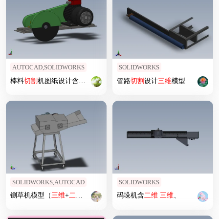
AUTOCAD,SOLIDWORKS
SOLIDWORKS
棒料
切割
机图纸设计含
三维
图+
二维
+说明书
管路
切割
设计
三维
模型
SOLIDWORKS,AUTOCAD
SOLIDWORKS
铡草机模型（
三维
+
二维
）
码垛机含
二维
三维
、