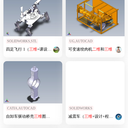
SOLIDWORKS,STL
UG,AUTOCAD
四足飞行 1（
三维
+课设+程序+
二维
）
可变速绞肉机
二维
和
三维
CATIA,AUTOCAD
SOLIDWORKS
自卸车驱动桥壳
三维
图+
二维
减震车（
三维
+设计+程序+原理图+