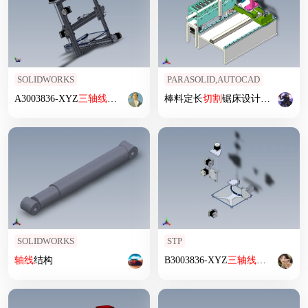
SOLIDWORKS
PARASOLID,AUTOCAD
A3003836-XYZ
三
轴线
运动组件
棒料定长
切割
锯床设计资料含
三
SOLIDWORKS
STP
轴线
结构
B3003836-XYZ
三
轴线
运动组件