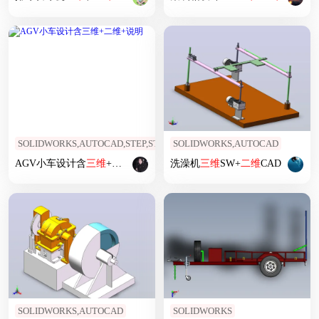
SOLIDWORKS,AUTOCAD,STEP,STP
SOLIDWORKS,AUTOCAD
AGV小车设计含
三维
+
二维
+说明
洗澡机
三维
SW+
二维
CAD
SOLIDWORKS,AUTOCAD
SOLIDWORKS