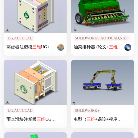
UG,AUTOCAD
SOLIDWORKS,AUTOCAD,STEP
蒸蛋器注塑模
三维
UG+
二维
CAD
油菜排种器 (论文+
三维
图+
二维
图
UG,AUTOCAD
SOLIDWORKS
雨伞滑块注塑模
三维
UG+
二维
CAD
虫型（
三维
+课设+程序+原理图+