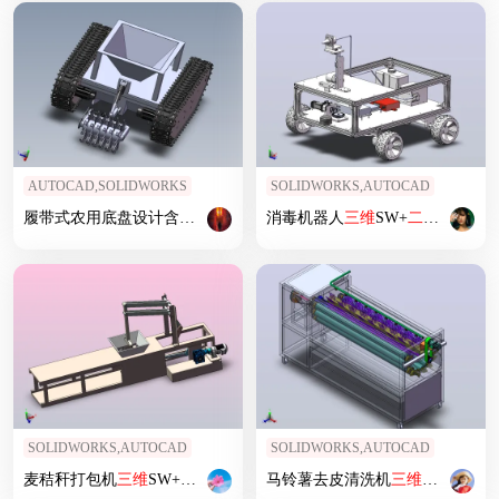
AUTOCAD,SOLIDWORKS
SOLIDWORKS,AUTOCAD
履带式农用底盘设计含
三维
+
二维
+说明
消毒机器人
三维
SW+
二维
CAD
SOLIDWORKS,AUTOCAD
SOLIDWORKS,AUTOCAD
麦秸秆打包机
三维
SW+
二维
CAD
马铃薯去皮清洗机
三维
SW+
二维
C