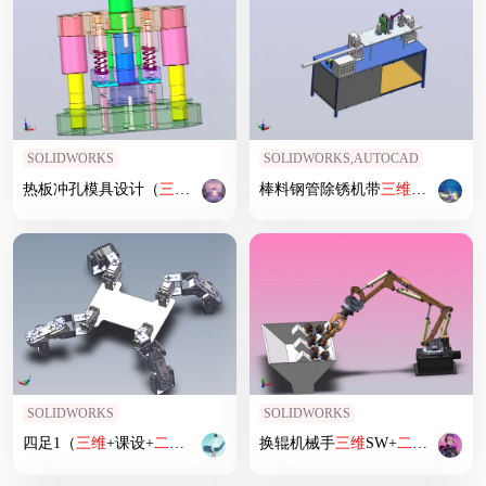
SOLIDWORKS
SOLIDWORKS,AUTOCAD
热板冲孔模具设计（
三维
+
二维
+说明书）
棒料钢管除锈机带
三维
二维
说明
SOLIDWORKS
SOLIDWORKS
四足1（
三维
+课设+
二维
+电路图）
换辊机械手
三维
SW+
二维
CAD