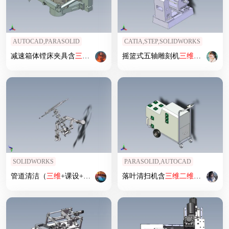
AUTOCAD,PARASOLID
CATIA,STEP,SOLIDWORKS
减速箱体镗床夹具含
三维
二维
说明书
摇篮式五轴雕刻机
三维
+
二维
5721
SOLIDWORKS
PARASOLID,AUTOCAD
管道清洁（
三维
+课设+程序+原理图+
落叶清扫机含
二维
）
三维
二维
说明书