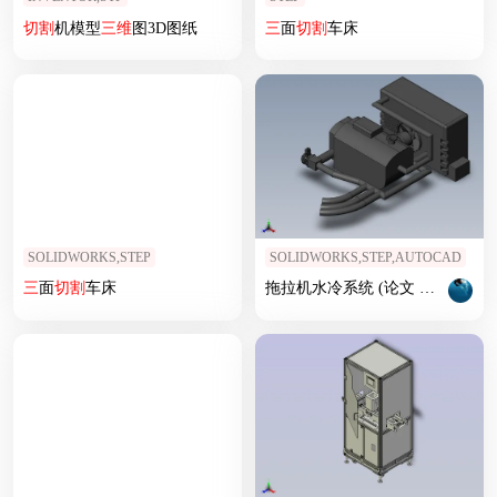
切割
机模型
三维
图3D图纸
三
面
切割
车床
SOLIDWORKS,STEP
SOLIDWORKS,STEP,AUTOCAD
三
面
切割
车床
拖拉机水冷系统 (论文
三维
二维