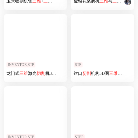
玉米收割机含
三维
+
二维
+说明书
金银花采摘机
三维
与
二维
设计
INVENTOR,STP
STP
龙门式
三维
激光
切割
机3D图纸
钳口
切割
机构3D图
三维
模型
INVENTOR,STP
STEP