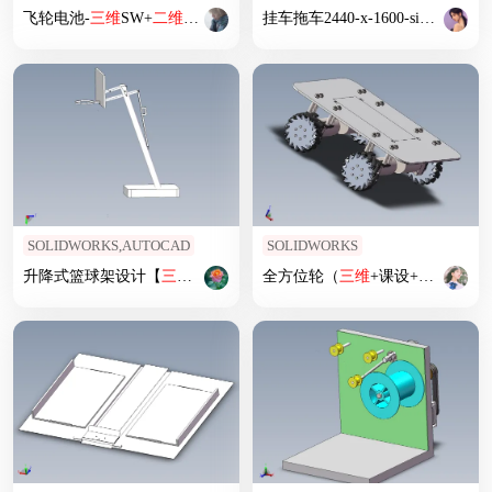
飞轮电池-
三维
SW+
二维
CAD
挂车拖车2440-x-1600-single-axle-bike-trailer SW
SOLIDWORKS,AUTOCAD
SOLIDWORKS
升降式篮球架设计【
三维
SolidWorks】图纸有的是
全方位轮（
三维
PDF
+课设+程序+
二维