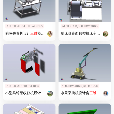
AUTOCAD,SOLIDWORKS
AUTOCAD,SOLIDWORKS
鳝鱼去骨机设计
三维
模型+
二维
+计算 1446523
斜床身桌面数控机床车床
三维
+
二
AUTOCAD,PROE/CREO
SOLIDWORKS,AUTOCAD
小型马铃薯收获机设计（
三维
+
二维
+说明书）
水果采摘机设计含
三维
二维
说明