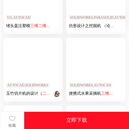
UG,AUTOCAD
SOLIDWORKS,PARASOLID,AUTOCA
堵头盖注塑模
三维
二维
图说明书
仿形设计之挖掘机 （论文
三维
二
AUTOCAD,SOLIDWORKS
SOLIDWORKS,AUTOCAD
玉竹切片机的设计（
二维
+
三维
+说明书）
便携式水果采摘机
三维
SW+
二维
C
立即下载
收藏