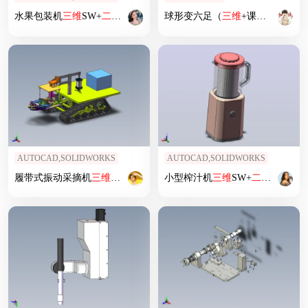
水果包装机
三维
SW+
二维
CAD
球形变六足（
三维
+课设+程序+
二
AUTOCAD,SOLIDWORKS
AUTOCAD,SOLIDWORKS
履带式振动采摘机
三维
+
二维
=1496024
小型榨汁机
三维
SW+
二维
CAD