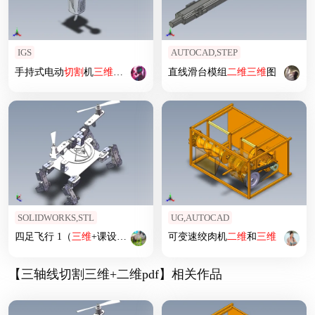
IGS
AUTOCAD,STEP
手持式电动
切割
机
三维
模型
直线滑台模组
二维
三维
图
SOLIDWORKS,STL
UG,AUTOCAD
四足飞行 1（
三维
+课设+程序+
二维
）
可变速绞肉机
二维
和
三维
【三轴线切割三维+二维pdf】相关作品