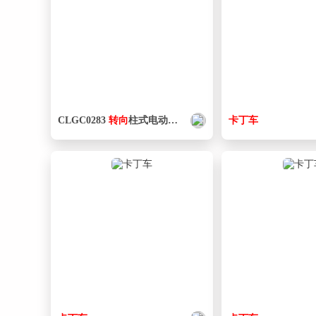
CLGC0283
转向
柱式电动助力
转向
系统
设计
卡丁车