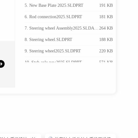
5. New Base Plate 2025.SLDPRT
191 KB
6. Rod connection2025.SLDPRT
181 KB
7. Steering wheel Assembly2025.SLDASM
264 KB
8. Steering wheel.SLDPRT
188 KB
9. Steering wheel2025.SLDPRT
220 KB
10. Stub axle new2025.SLDPRT
571 KB
11. hiem joint ball 10mm2025.SLDPRT
147 KB
12. middle fixture steering base.SLDPRT
103 KB
13. paddle.SLDPRT
249 KB
14. pedal shifter mount by SG 2025.SLDPRT
81.3 KB
15. steeering Rod.SLDPRT
72.7 KB
16. steering Gokart2025.SLDASM
1.74 MB