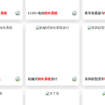
向
系统
E1283-电动
转向
系统
客车前悬架与
统
机械式
转向
系统
设计
东风轻型货车