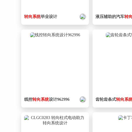
转向
系统
毕业设计
液压辅助的汽车
转
线控
转向
系统
设计962996
齿轮齿条式
转向
系