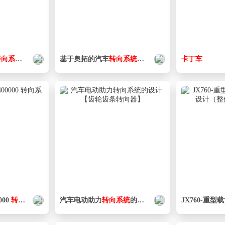
转向
系统
设计
基于奥拓的汽车
转向
系统
设计
卡丁车
000
转向
系统
汽车电动助力
转向
系统
的设计【齿轮齿条
JX760-重型
转向
器】