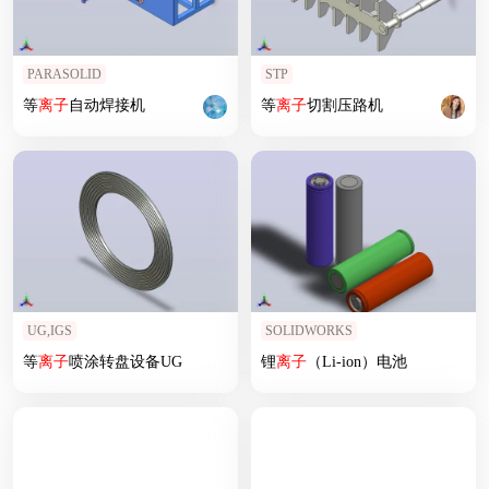
PARASOLID
STP
等
离子
自动焊接机
等
离子
切割压路机
UG,IGS
SOLIDWORKS
等
离子
喷涂转盘设备UG
锂
离子
（Li-ion）电池