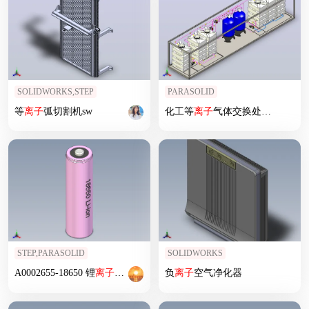
SOLIDWORKS,STEP
PARASOLID
等
离子
弧切割机sw
化工等
离子
气体交换处理设备
STEP,PARASOLID
SOLIDWORKS
A0002655-18650 锂
离子
电池
负
离子
空气净化器