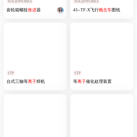
SOLIDWORKS
SOLIDWORKS
齿轮箱螺纹
推进
器
43--TF-X飞行
概念车
图纸
STP
STP
台式三轴等
离子
焊机
等
离子
催化处理装置