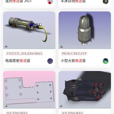
遥控
推进
器 2023
车床自动
推进
器
STEP,STL,SOLIDWORKS
PROE/CREO,STP
电弧喷射
推进
器
小型火箭
推进
器
SOLIDWORKS
SOLIDWORKS