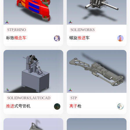
STP,RHINO
SOLIDWORKS
标致
概念车
螺旋
推进
车
SOLIDWORKS,AUTOCAD
STP
推进
式弯管机
离子
枪