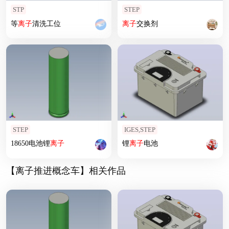
STP
STEP
等
离子
清洗工位
离子
交换剂
STEP
IGES,STEP
18650电池锂
离子
锂
离子
电池
【离子推进概念车】相关作品