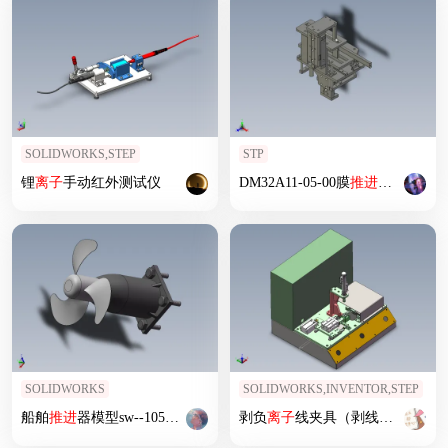
SOLIDWORKS,STEP
STP
锂
离子
手动红外测试仪
DM32A11-05-00膜
推进
组件
SOLIDWORKS
SOLIDWORKS,INVENTOR,STEP
船舶
推进
器模型sw--1050720-30
剥负
离子
线夹具（剥线机）