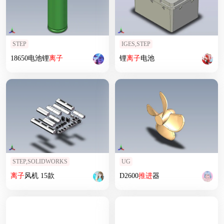
STEP
IGES,STEP
18650电池锂
离子
锂
离子
电池
STEP,SOLIDWORKS
UG
离子
风机 15款
D2600
推进
器