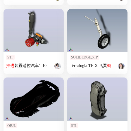
STP
SOLIDEDGE,STP
推进
装置遥控汽车1-10
Terrafugia TF-X 飞翼
概念车
OBJL
STL