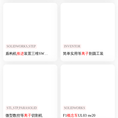
SOLIDWORKS,STEP
INVENTOR
盾构机
推进
装置三维SW模型
简单实用等
离子
割圆工装
STL,STP,PARASOLID
SOLIDWORKS
微型数控等
离子
切割机
F1
概念车
UL03 sw20