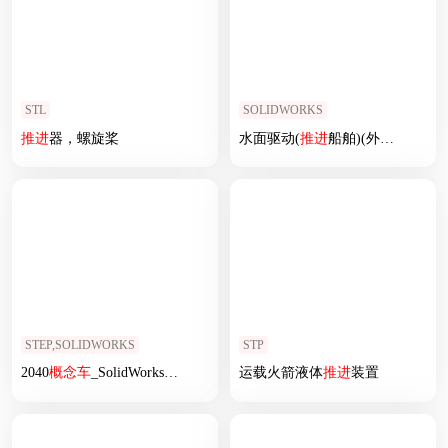
STL
SOLIDWORKS
推进
器，螺旋桨
水面驱动(
推进
船舶)(外部详图)
STEP,SOLIDWORKS
STP
2040
概念车
_SolidWorks20140220095322182
运载火箭液体
推进
装置