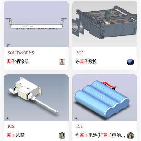
SOLIDWORKS
STP
离子
消除器
等
离子
数控
IGS
IGS
离子
风嘴
锂
离子
电池(锂
离子
电池或LIB)