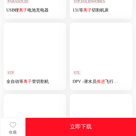
PARASOLID
STP,SOLIDWORKS
USB锂
离子
电池充电器
131等
离子
切割机床
STP
STL
全自动等
离子
管切割机
DPV -潜水员
推进
飞行器MK2
立即下载
收藏