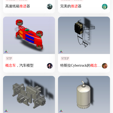
高速纸箱
推进
器
完美的
推进
器
STP
STEP
概念车
，汽车模型
特斯拉Cybertruck的
概念车
搭载