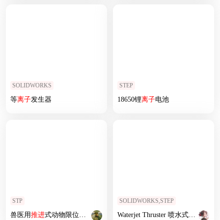
SOLIDWORKS
STEP
等
离子
发生器
18650锂
离子
电池
STP
SOLIDWORKS,STEP
兽医用
推进
式动物限位装置
Waterjet Thruster 喷水式
推进
器