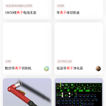
SOLIDWORKS,STEP
STEP
18650锂
离子
电池支架
等
离子
体切割桌
STP
AUTOCAD
数控等
离子
切割机
低温等
离子
净化器