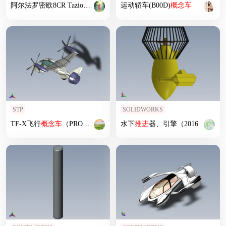
阿尔法罗密欧8CR Tazio
概念车
运动轿车(B00D)
概念车
STP
SOLIDWORKS
TF-X飞行
概念车
（PROE设计）
水下
推进
器、引擎（2016