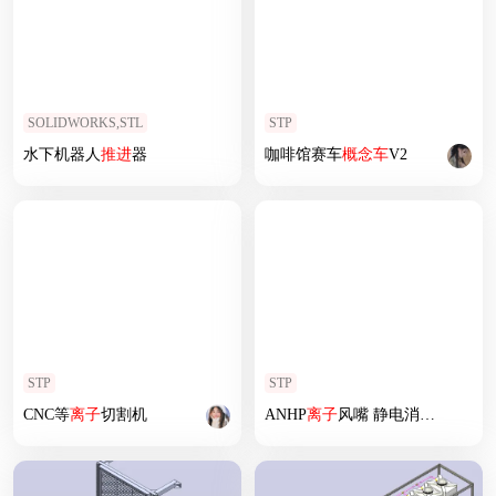
SOLIDWORKS,STL
STP
水下机器人
推进
器
咖啡馆赛车
概念车
V2
STP
STP
CNC等
离子
切割机
ANHP
离子
风嘴 静电消除器