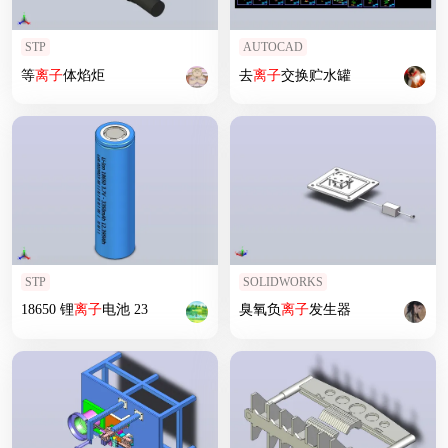
STP
AUTOCAD
等
离子
体焰炬
去
离子
交换贮水罐
STP
SOLIDWORKS
18650 锂
离子
电池 23
臭氧负
离子
发生器