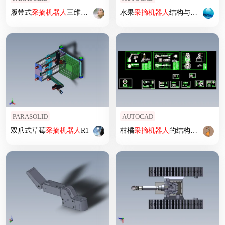
履带式
采摘
机器人
三维模型
水果
采摘
机器人
结构与控制系统设计
PARASOLID
AUTOCAD
双爪式草莓
采摘
机器人
R1
柑橘
采摘
机器人
的结构设计461995