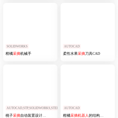
SOLIDWORKS
AUTOCAD
柑橘
采摘
机械手
柔性水果
采摘
刀具CAD
AUTOCAD,STP,SOLIDWORKS,STEP
AUTOCAD
桃子
采摘
自动装置设计及仿真-
采摘
机械手
柑橘
采摘
机器人
的结构设计含CAD图纸加说明书