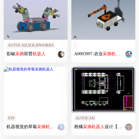
AUTOCAD,SOLIDWORKS
彩椒
采摘
双臂
机器人
A0003997-农业
采摘
机器人
STP
AUTOCAD
机器视觉的草莓
采摘
机器人
柑橘
采摘
机器人
设计【履带行走】