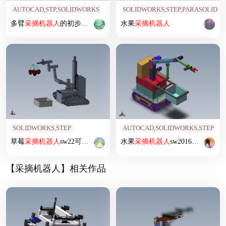
AUTOCAD,STP,SOLIDWORKS
SOLIDWORKS,STEP,PARASOLID
多臂
采摘
机器人
的初步设计——
采摘
水果
手的设计带SolidWorks三维
采摘
机器人
SOLIDWORKS,STEP
AUTOCAD,SOLIDWORKS,STEP
草莓
采摘
机器人
sw22可编辑+仿真视频
水果
采摘
机器人
sw2016三维+CAD
【采摘机器人】相关作品