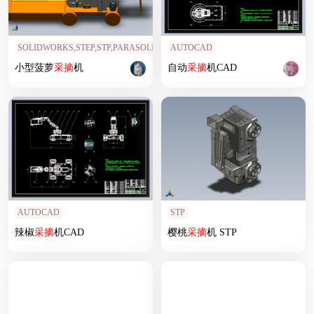
SOLIDWORKS,STEP,STP,PARASOLID
AUTOCAD
小型菠萝
采摘
机
自动
采摘
机CAD
AUTOCAD
STP
辣椒
采摘
机CAD
樱桃
采摘
机 STP