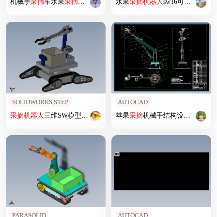
机械手
采摘
车水果
采摘
蔬菜
采摘
水果
采摘
机器人
sw16可编辑
SOLIDWORKS,STEP
AUTOCAD
采摘
机器人
三维SW模型1385041
苹果
采摘
机械手结构设计 水果
采
PARASOLID
AUTOCAD