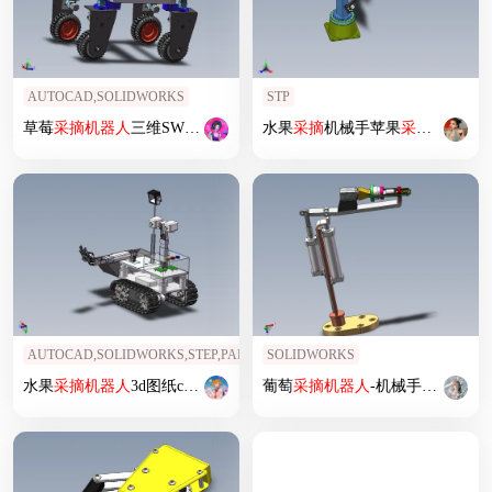
AUTOCAD,SOLIDWORKS
STP
草莓
采摘
机器人
三维SW+CAD图纸
水果
采摘
机械手苹果
采摘
机械臂
AUTOCAD,SOLIDWORKS,STEP,PARASOLID
SOLIDWORKS
水果
采摘
机器人
3d图纸cad多轴机械臂
葡萄
采摘
采摘
机3d模型 履带式
机器人
-机械手三维SW模型
机器人
3D