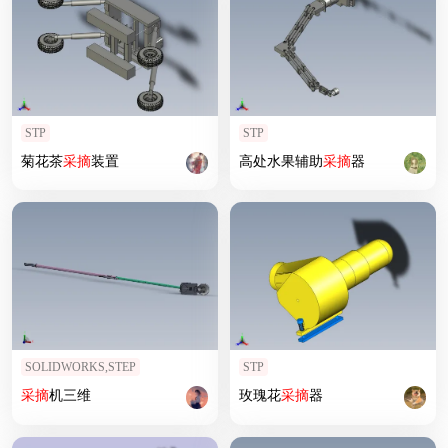
STP
STP
菊花茶
采摘
装置
高处水果辅助
采摘
器
SOLIDWORKS,STEP
STP
采摘
机三维
玫瑰花
采摘
器