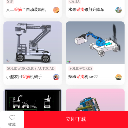
STP
CATIA
人工
采摘
半自动装箱机
水果
采摘
修剪升降车
SOLIDWORKS,IGS,AUTOCAD
SOLIDWORKS
小型农用
采摘
机械手
辣椒
采摘
机 sw22
立即下载
收藏