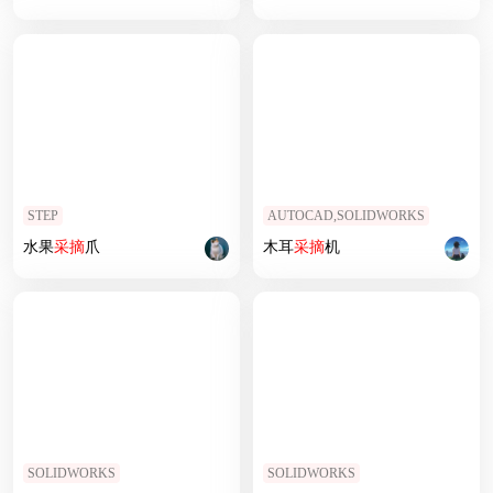
STEP
AUTOCAD,SOLIDWORKS
水果
采摘
爪
木耳
采摘
机
SOLIDWORKS
SOLIDWORKS