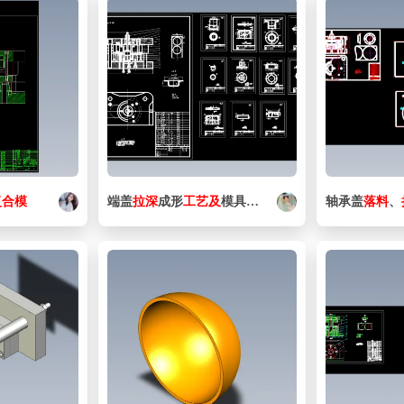
复合
模
端盖
拉
深
成形
工艺
及
模具
设计
（
落
料
拉伸
轴承盖
复合
模
落
设计
料
、