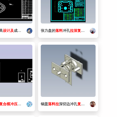
具
料
拉
设计
深
复合
及
成型
模
含
工艺
8张CAD图
-
落
料
冲孔
张力盘的
复合
模
落
、弯曲
料
冲孔
模
拉
含
深
12张CAD图
复合
模
设计
【25张CAD
复合
7张CAD图
模
冲压
模具
设计
锅盖
落
料
拉
深切边冲孔
复合
模