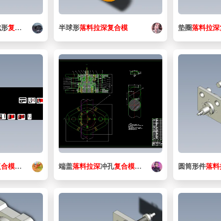
成形
复合
模
半球形
落
料
拉
深
复合
模
垫圈
落
料
拉
深
复合
模
设计
端盖
落
料
拉
深
冲孔
复合
模
设计
圆筒形件
落
料