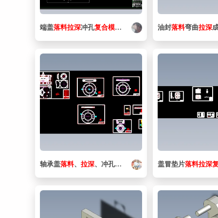
端盖
落
料
拉
深
冲孔
复合
模
设计
油封
落
料
弯曲
拉
深
轴承盖
落
料
、
拉
深
、冲孔
复合
模
设计
盖冒垫片
落
料
拉
深