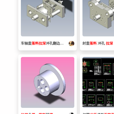
车轴盖
落
料
拉
深
冲孔翻边
复合
模
封盖
落
料
冲孔
拉
深