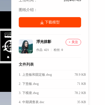
上传时间：
图纸介绍：
下载模型
浮光掠影
+ 关注
作品:
421
粉丝:
0
文件列表
1. 上垫板和固定板.dwg
78.9 KB
2. 下垫板.dwg
71 KB
3. 下模座.dwg
78.2 KB
4. 中期调查表.doc
35 KB