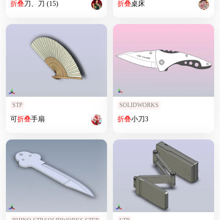
折叠
刀、刀 (15)
折叠
桌床
STP
SOLIDWORKS
可
折叠
手扇
折叠
小刀3