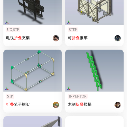
UG,STP
STEP
电视
折叠
支架
可
折叠
推车
STP
INVENTOR
折叠
笼子框架
木制
折叠
楼梯