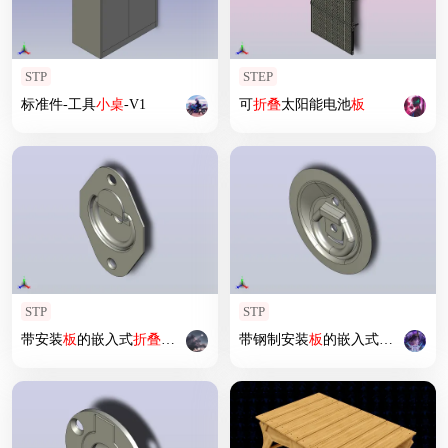
STP
STEP
标准件-工具
小桌
-V1
可
折叠
太阳能电池
板
STP
STP
带安装
板
的嵌入式
折叠
拉手
带钢制安装
板
的嵌入式
折叠
把手