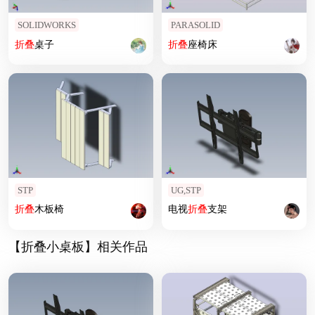
SOLIDWORKS
PARASOLID
折叠
桌子
折叠
座椅床
STP
UG,STP
折叠
木板椅
电视
折叠
支架
【折叠小桌板】相关作品