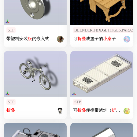
STP
BLENDER,FBX,GLTF,IGES,PARAS
带塑料安装
板
的嵌入式
折叠
把手
可
折叠
成篮子的
小桌
子
STP
STP
折叠
可
折叠
便携带烤炉（
折叠
）