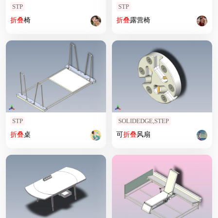
STP
STP
折叠
椅
折叠
露营椅
STP
SOLIDEDGE,STEP
折叠
桌
可
折叠
风扇