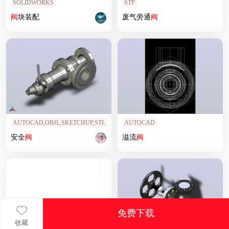
SOLIDWORKS
STP
阀
块装配
废气旁通
阀
AUTOCAD,OBJL,SKETCHUP,STL
AUTOCAD
安全
阀
溢流
阀
免费下载
收藏