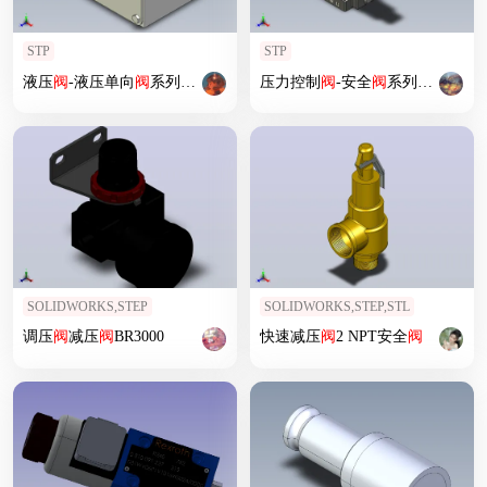
STP
STP
液压
阀
-液压单向
阀
系列图纸
压力控制
阀
-安全
阀
系列图纸
SOLIDWORKS,STEP
SOLIDWORKS,STEP,STL
调压
阀
减压
阀
BR3000
快速减压
阀
2 NPT安全
阀