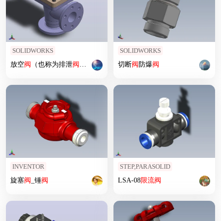
SOLIDWORKS
SOLIDWORKS
放空
阀
（也称为排泄
阀
或放空
阀
）
切断
阀
防爆
阀
INVENTOR
STEP,PARASOLID
旋塞
阀
_锤
阀
LSA-08
限流
阀