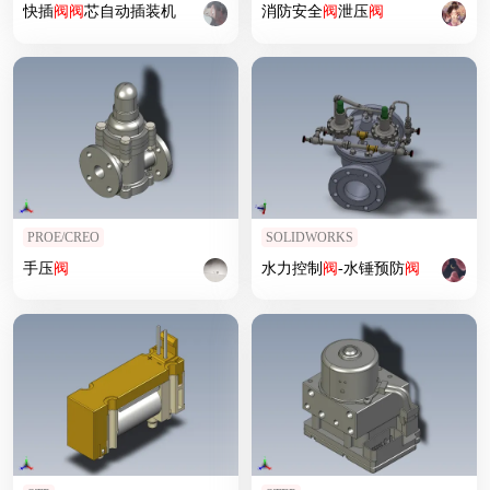
快插
阀
阀
芯自动插装机
消防安全
阀
泄压
阀
PROE/CREO
SOLIDWORKS
手压
阀
水力控制
阀
-水锤预防
阀