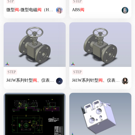
STP
STEP
微型
阀
-微型电磁
阀
（HYD）精密电磁
ABS
阀
系列图纸
阀
STEP
STEP
J41W系列针型
阀
、仪表
阀
[J41W-4针型
J41W系列针型
阀
、仪表
阀
]
阀
、仪表
阀
[J41W-