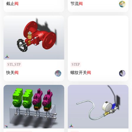
截止
阀
节流
阀
STL,STP
STEP
快关
阀
螺纹开关
阀