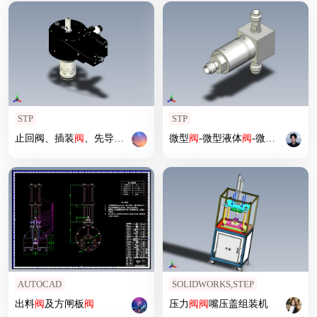
STP
STP
止回阀、插装
阀
、先导
阀
-插装
阀
-液压插装
微型
阀
-微型液体
阀
-液压二通插装
阀
-微小型分配
阀
系列图
阀
AUTOCAD
SOLIDWORKS,STEP
出料
阀
及方闸板
阀
压力
阀
阀
嘴压盖组装机