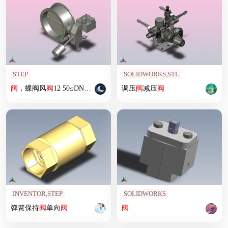
STEP
SOLIDWORKS,STL
阀
，蝶阀风
阀
12 50≤DN≤2250[DN1400]
调压
阀
阀
，蝶阀风
减压
阀
阀
INVENTOR,STEP
SOLIDWORKS
弹簧保持
阀
单向
阀
阀