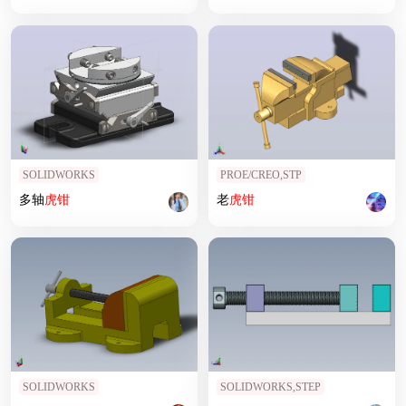
SOLIDWORKS
PROE/CREO,STP
多轴
虎钳
老
虎钳
SOLIDWORKS
SOLIDWORKS,STEP