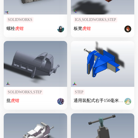
SOLIDWORKS
IGS,SOLIDWORKS,STEP
螺栓
虎钳
板凳
虎钳
SOLIDWORKS,STEP
STEP
批
虎钳
通用装配式右手150毫米偏置
台
虎