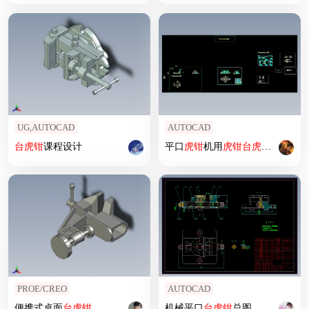
UG,AUTOCAD
AUTOCAD
台
虎钳
课程设计
平口
虎钳
机用
虎钳
台
虎钳
cad图纸
PROE/CREO
AUTOCAD
便携式桌面
台
虎钳
机械平口
台
虎钳
总图