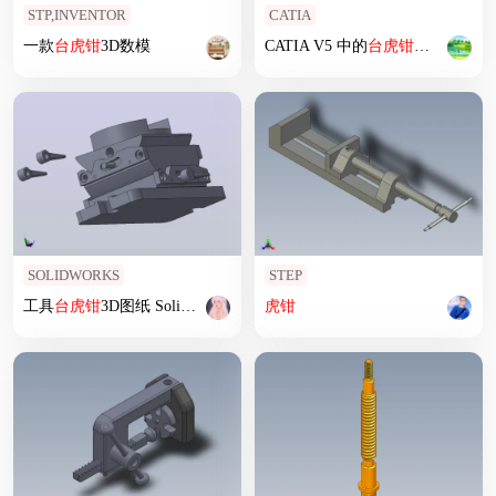
STP,INVENTOR
CATIA
一款
台
虎钳
3D数模
CATIA V5 中的
台
虎钳
装配
SOLIDWORKS
STEP
工具
台
虎钳
3D图纸 Solidworks设计
虎钳