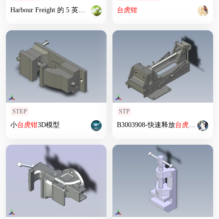
Harbour Freight 的 5 英寸
台
虎钳
台
虎钳
STEP
STP
小
台
虎钳
3D模型
B3003908-快速释放
台
虎钳
类型1