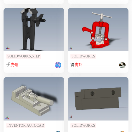
SOLIDWORKS,STEP
SOLIDWORKS
手
虎钳
管
虎钳
INVENTOR,AUTOCAD
SOLIDWORKS