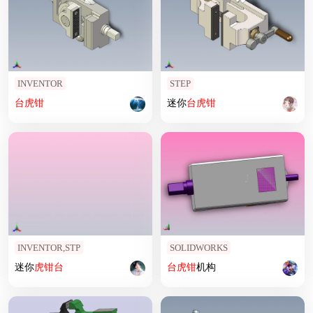
INVENTOR
STEP
台
虎钳
迷你
台
虎钳
INVENTOR,STP
SOLIDWORKS
迷你
虎钳
台
台
虎钳
机构