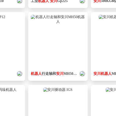
10
工业
机器人
安
川
Gp225
安
川
500KG
机器人
行走轴和
安
川
MH50
机器人
安
川
机器人
M