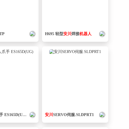
STP
H695 轻型
安
川
焊接
机器人
 ES165D(UG)
安
川
SERVO伺服.SLDPRT1