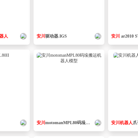
器人
安
川
驱动器.IGS
安
川
ar2010 
安
川
motomanMPL80码垛搬运
机器人
模型
安
川
机器人
爪手