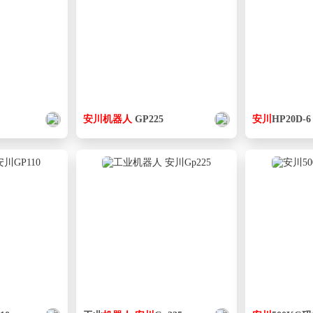
安
川
机器人
GP225
安
川
HP20D-