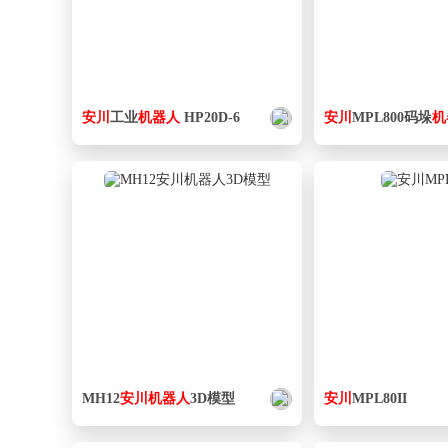
安
川
工业
机器人
HP20D-6
安
川
MPL800码垛
机
MH12
安
川
机器人
3D模型
安
川
MPL80II