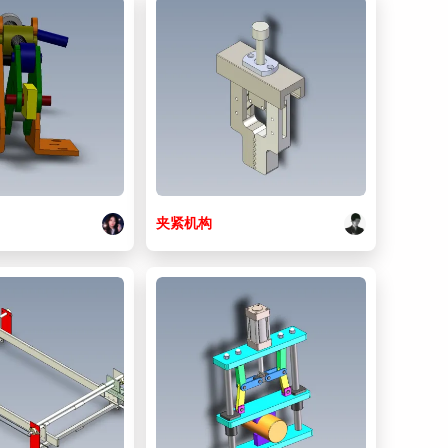
17. 0162_204_Link.SLDPRT
245 KB
18. 0162_205_Base_Plate.SLDPRT
241 KB
19. 0162_301_M3x8.SLDPRT
312 KB
20. 0162_302_M6x12.SLDPRT
246 KB
21. 0162_Work_A.SLDPRT
163 KB
22. 0162_Z_Cylinder_PBDAS16x75_1.SLDPRT
303 KB
夹紧
机构
23. 0162_Z_Cylinder_PBDAS16x75_2.SLDPRT
144 KB
24. 0162_Z_Cylinder_PBDAS16x75_3.SLDPRT
987 KB
25. 0162_Z_Cylinder_PBDAS16x75_4.SLDPRT
216 KB
26. 0162_Z_Cylinder_PBDAS16x75_5.SLDPRT
209 KB
27. 0162_Z_NJTWS1_1.SLDPRT
147 KB
28. 0162_Z_NJTWS1_2.SLDPRT
151 KB