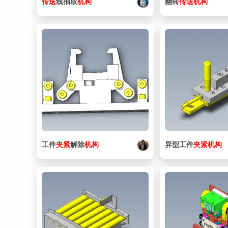
传送
线抽取
机构
翻转
传送
机构
工件
夹紧
解除
机构
异型工件
夹紧
机构