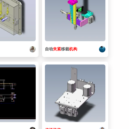
41. _0162_Assy.SLDASM
708 KB
42. _0162_SA01.SLDASM
784 KB
43. _0162_SA02.SLDASM
537 KB
44. _0162_SA03.SLDASM
430 KB
45. 微信公众号【机械小匠工作室】.jpg
422 KB
自动
夹紧
移栽
机构
46. 链接.docx
14.2 KB