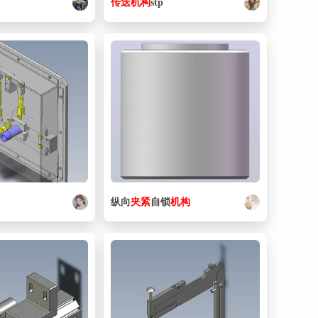
传送
机构
stp
纵向
夹紧
自锁
机构