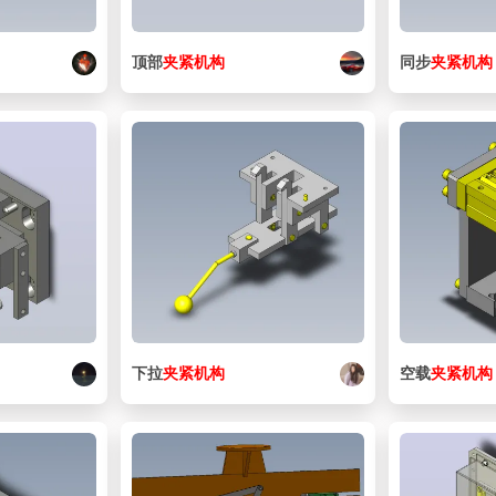
顶部
夹紧
机构
同步
夹紧
机构
下拉
夹紧
机构
空载
夹紧
机构