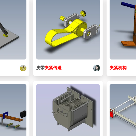
皮带
夹紧
传送
夹紧
机构