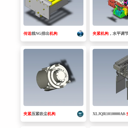
传送
线NG排出
机构
夹紧
机构
，水平调
夹紧
压紧吹尘
机构
XLJQR1010000A0-