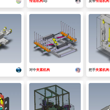
传送
机构
stp
皮带
传送
机构
对中
夹紧
机构
把手
夹紧
机构