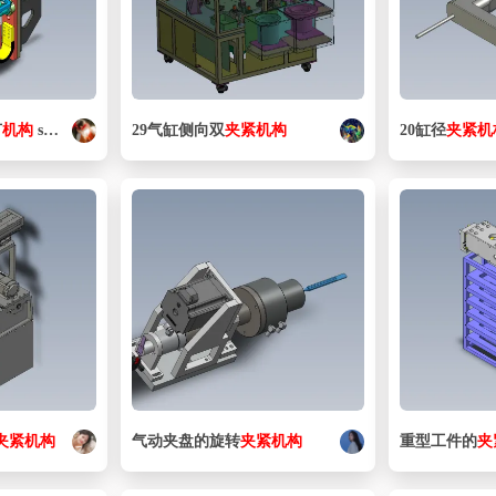
节
机构
step
29气缸侧向双
夹紧
机构
20缸径
夹紧
机
夹紧
机构
气动夹盘的旋转
夹紧
机构
重型工件的
夹