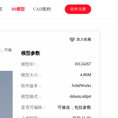
页
3D模型
CAD图档
登录/注册
加入收藏
览，可编
模型参数
10124267
模型ID：
4.86M
模型大小：
SolidWorks
软件版本：
sldasm,sldprt
模型格式：
是否可编辑：
可修改，包括参数
2020-11-01