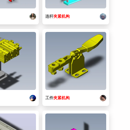
29. 0162_Z_NJTWS1_3.SLDPRT
144 KB
30. 0162_Z_SAIPOK8-30 _1.SLDPRT
172 KB
连杆
夹紧
机构
31. 0162_Z_SAIPOK8-30 _2.SLDPRT
157 KB
32. 0162_Z_SAIPOK8-70 _1.SLDPRT
158 KB
33. 0162_Z_SAIPOK8-70 _2.SLDPRT
153 KB
34. 0162_Z_SCDG4-30_1.SLDPRT
184 KB
35. 0162_Z_SCDG4-30_2.SLDPRT
130 KB
36. 0162_Z_SCDG6-18_1.SLDPRT
189 KB
37. 0162_Z_SCDG6-18_2.SLDPRT
128 KB
工件
夹紧
机构
38. 0162_Z_SCDG6-45_1.SLDPRT
177 KB
39. 0162_Z_SCDG6-45_2.SLDPRT
128 KB
40. Thumbs.db
238 KB