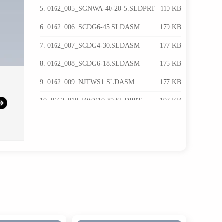
5. 0162_005_SGNWA-40-20-5.SLDPRT
110 KB
6. 0162_006_SCDG6-45.SLDASM
179 KB
7. 0162_007_SCDG4-30.SLDASM
177 KB
8. 0162_008_SCDG6-18.SLDASM
175 KB
9. 0162_009_NJTWS1.SLDASM
177 KB
10. 0162_010_BWY10-80.SLDPRT
197 KB
11. 0162_011_HGHAM6-W6-H20.SLDPRT
225 KB
12. 0162_012_SFBJ6-12.SLDPRT
159 KB
13. 0162_101_Cylinder_PBDAS16x75.SLDASM
426 KB
14. 0162_201_Clamp.SLDPRT
178 KB
15. 0162_202_Link.SLDPRT
313 KB
16. 0162_203_Link.SLDPRT
188 KB