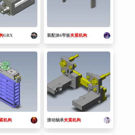
构
GRX
装配体6窄板
夹紧
机构
紧
机构
滚动轴承
夹紧
机构