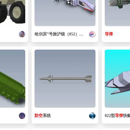
哈尔滨”号旅沪级（052）
导弹
驱逐舰
导弹
防空
系统
022型
导弹
快