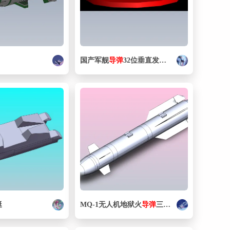
国产军舰
导弹
32位垂直发射系统AUTOCAD模型文件
艇
MQ-1无人机地狱火
导弹
三维模型