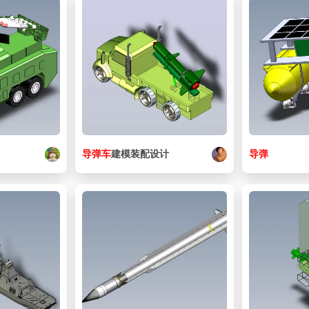
导弹
车
建模装配设计
导弹