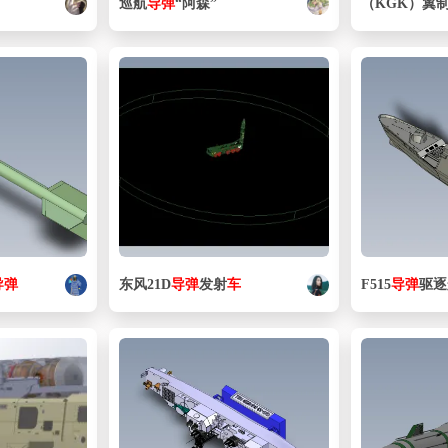
巡航
导弹
“阿森”
（KGK）翼
导弹
东风21D
导弹
发射
车
F515
导弹
驱逐