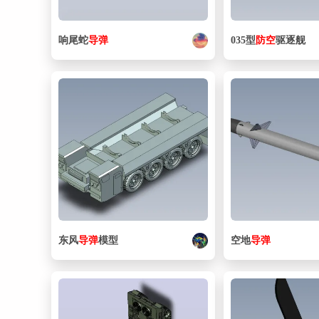
响尾蛇
导弹
035型
防空
驱逐舰
东风
导弹
模型
空地
导弹