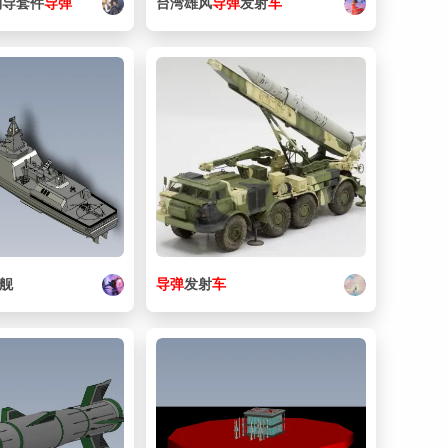
制导套件
导弹
台湾雄风
导弹
发射
车
舰
导弹
发射
车