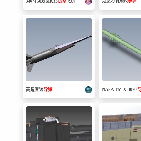
3英寸50双MK33
防空
飞机
AIM-9响尾蛇
导弹
高超音速
导弹
NASA TM X-3070