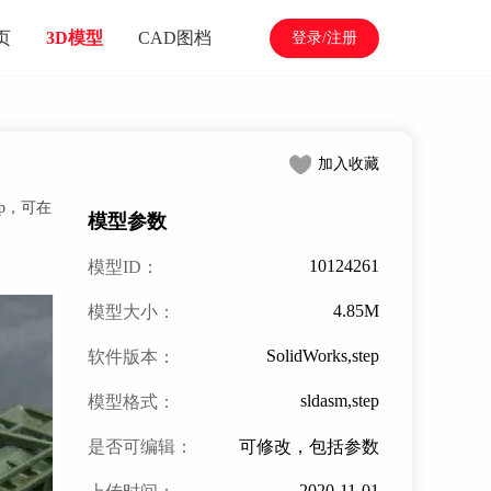
页
3D模型
CAD图档
登录/注册
加入收藏
ep，可在
模型参数
10124261
模型ID：
4.85M
模型大小：
SolidWorks,step
软件版本：
sldasm,step
模型格式：
是否可编辑：
可修改，包括参数
2020-11-01