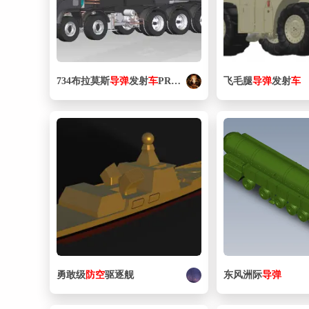
734布拉莫斯
导弹
发射
车
PROE设计
飞毛腿
导弹
发射
车
勇敢级
防空
驱逐舰
东风洲际
导弹