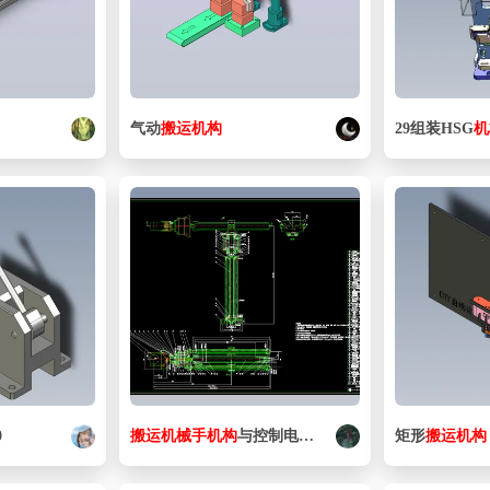
气动
搬运
机构
29组装HSG
机
0
搬运
机械手
机构
与控制电路设计
矩形
搬运
机构