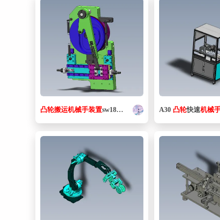
凸轮
搬运
机械手
装置
sw18可编辑
A30
凸轮
快速
机械