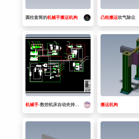
圆柱套筒的
机械手
搬运
机构
凸轮
搬运
吹气除尘
机械手
-数控机床自动夹持
搬运
装置
搬运
机构