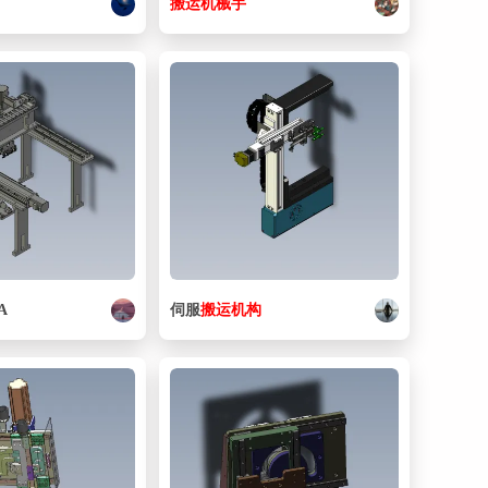
搬运
机械手
53. SCSBN12-16_1_MIR.sldprt
70.5 KB
54. SCSBN12-16_MIR.sldasm
32.1 KB
55. SCSG10-10_MIR.sldasm
31.5 KB
56. STEHN5_MIR.sldprt
64.5 KB
57. Slotted head cap screw ISO 4762 - M4x12_MIR.sldprt
71 KB
58. WSRB20-4_MIR.sldprt
58.5 KB
59. WSSB16-5-2_MIR.sldprt
59.5 KB
60. _X2_51F88F6E_X0_.sldasm
33.3 KB
A
伺服
搬运
机构
61. _X2_76D85F0F51F88F6E_X0_1.sldasm
79.4 KB
62. _X2_76D85F0F51F88F6E_X0_1.sldprt
95.4 KB
63. _X2_76D85F0F51F88F6E_X0_2.sldasm
31.7 KB
64. _X2_76D85F0F51F88F6E_X0_2.sldprt
103 KB
65. b_SSEB10_MIR.sldprt
122 KB