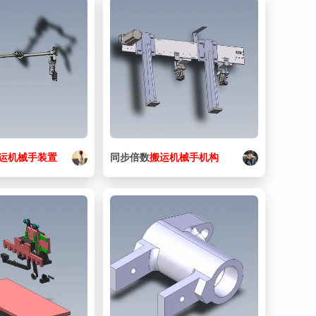
17. 1_MIR.sldprt
61.5 KB
18. 1_MIR_1.sldprt
72.5 KB
19. 1_MIR_2.sldprt
61 KB
20. 1_MIR_3.sldprt
61 KB
21. 1_MIR_4.sldprt
61 KB
22. 2_MIR.sldprt
63 KB
运
机械手
装置
同步倍数
搬运
机械手
机构
23. 2_MIR_1.sldprt
70 KB
24. 2_MIR_2.sldprt
67 KB
25. 2_MIR_3.sldprt
67 KB
26. 2_MIR_4.sldprt
67 KB
27. 3_MIR.sldprt
63 KB
28. A26 凸轮搬运机械手装置.JPG
117 KB