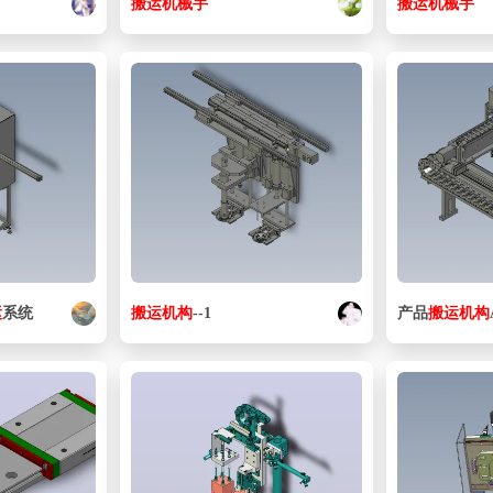
搬运
机械手
搬运
机械手
运
系统
搬运
机构
--1
产品
搬运
机构