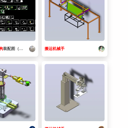
41. CONTACT PP1.STEP
9.29 MB
42. CONTACT PP1.SLDASM
1.56 MB
43. FB6-12_MIR.sldprt
63.5 KB
44. FL6900ZZ_MIR.sldprt
64 KB
45. FL6901ZZ_MIR.sldprt
63.5 KB
构
装配图（完整版）
搬运
机械手
46. GUTBJ3-2-5_MIR.sldprt
66.5 KB
47. HHTA60S5M150-E-15_MIR.sldasm
31.5 KB
48. HHTA60S5M150-E-15_body_MIR.sldprt
404 KB
49. MLM15body_MIR.sldprt
69 KB
50. MSSF3-12_MIR.sldprt
63.5 KB
51. PP_X2_9AD85EA68C0365745757_X0__MIR.sldprt
62 KB
52. RB0805_MIR.sldprt
67.5 KB