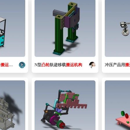
手
搬运
设备
N型
凸轮
轨迹移载
搬运
机构
冲压产品用
搬