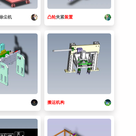
29. ASPO5-15_MIR.sldasm
31.5 KB
30. ASPO5-35_MIR.sldasm
31.1 KB
除尘机
凸轮
夹紧
装置
31. ASPO5-40_MIR.sldasm
31.3 KB
32. AWU8-50_MIR.sldprt
63 KB
33. BGRCB6002ZZ-30_MIR.sldasm
31.3 KB
34. CBALN12_MIR.sldprt
62 KB
35. CBSS4-6_MIR.sldprt
64.5 KB
36. CBTN3_MIR.sldprt
61.5 KB
37. CBTN4_MIR.sldprt
61.5 KB
搬运
机构
38. CBTN5_MIR.sldprt
62.5 KB
39. CFFAS4-12body_MIR.sldprt
65.5 KB
40. CFU5-13358259_MIR.sldprt
126 KB