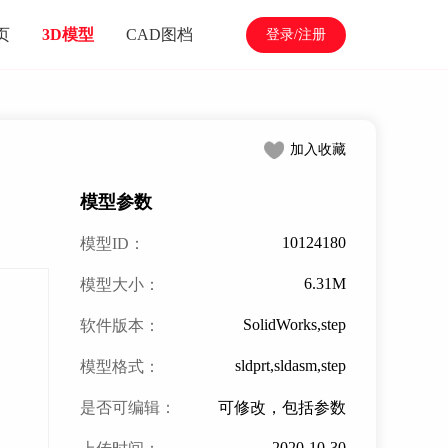
页
3D模型
CAD图档
登录/注册
加入收藏
模型参数
10124180
模型ID：
6.31M
模型大小：
SolidWorks,step
软件版本：
sldprt,sldasm,step
模型格式：
是否可编辑：
可修改，包括参数
2020-10-30