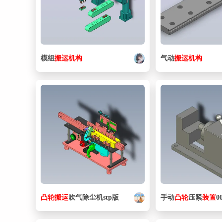
模组
搬运
机构
气动
搬运
机构
凸轮
搬运
吹气除尘机stp版
手动
凸轮
压紧
装置
0