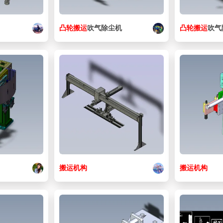
凸轮
搬运
吹气除尘机
凸轮
搬运
吹气
搬运
机构
搬运
机构