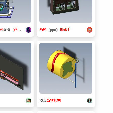
66. b_SSEB13_MIR.sldprt
119 KB
67. pp22_MIR.sldprt
58.5 KB
68. r_SE2B10-175_MIR.sldprt
81 KB
构
设备（
凸轮
机械手
机构
）
凸轮
（ppu）
机械手
69. r_SSE2BLV13-104_MIR.sldprt
70.5 KB
混合
凸轮
机构