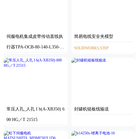
伺服电机集成皮带传动直线执
简易电线安全夹模型
行器TPA-OCB-80-140-L350-L
SOLIDWORKS,STEP
P-P40-N3
STEP
常压人孔_人孔 I b(A-XB350) 6
封罐机链板线输送
00 HG／T 21515
SOLIDWORKS