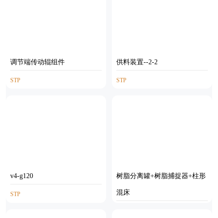
调节端传动辊组件
供料装置--2-2
STP
STP
v4-g120
树脂分离罐+树脂捕捉器+柱形
混床
STP
AUTOCAD