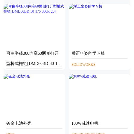
(磁栅尺)
STP
STEP
弯曲半径300内高60两侧打开
矫正坐姿的学习椅
型桥式拖链[DMD60BD-30-175
SOLIDWORKS
-300R-20]
SOLIDWORKS
钣金电池外壳
100W减速电机