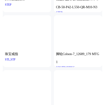
STEP
CB-50-P42-L550-QR-M10-N3
STEP
珠宝戒指
脚轮Colson-7_12689_179 MTG
STL,STP
1
SOLIDWORKS