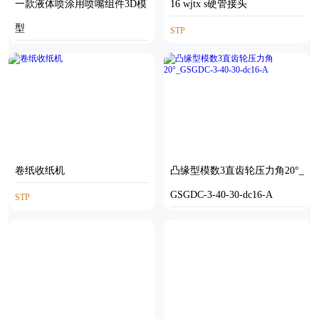
一款液体喷涂用喷嘴组件3D模
16 wjtx s硬管接头
型
STP
INVENTOR,STP
卷纸收纸机
凸缘型模数3直齿轮压力角20°_
GSGDC-3-40-30-dc16-A
STP
SOLIDWORKS