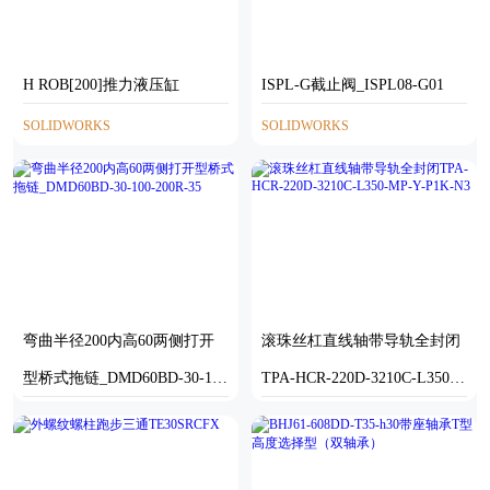
H ROB[200]推力液压缸
ISPL-G截止阀_ISPL08-G01
SOLIDWORKS
SOLIDWORKS
弯曲半径200内高60两侧打开
滚珠丝杠直线轴带导轨全封闭
型桥式拖链_DMD60BD-30-100
TPA-HCR-220D-3210C-L350-
-200R-35
MP-Y-P1K-N3
SOLIDWORKS
STEP