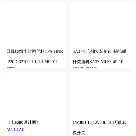
日规模组半封闭丝杆TPA-HNR
SA37空心轴安装斜齿-蜗轮蜗
-220D-3210C-L1750-MR-Y-P1
杆减速机SA37-Y0.55-4P-10.27
STEP
SOLIDWORKS
K-N3
-M1-0°-A
《电磁阀设计图》
LW38B-16[LW38B-16]万能转
AUTOCAD
换开关