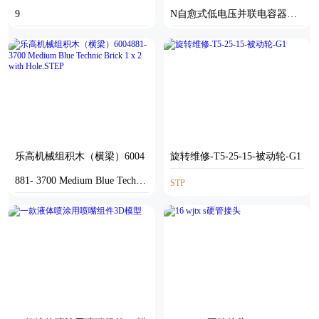
9
N自愈式低电压并联电容器三
维模型202202
SOLIDWORKS
STP
乐高机械组积木（横梁）6004
旋转维修-T5-25-15-被动轮-G1
881- 3700 Medium Blue Technic
STP
Brick 1 x 2 with Hole.STEP
STEP