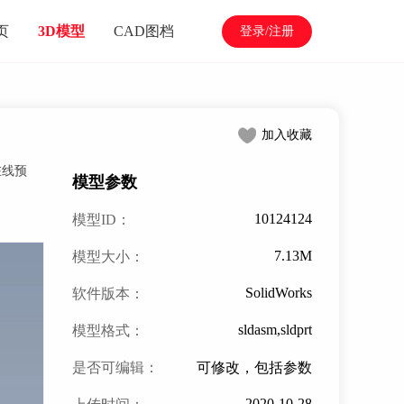
页
3D模型
CAD图档
登录/注册
加入收藏
在线预
模型参数
10124124
模型ID：
7.13M
模型大小：
SolidWorks
软件版本：
sldasm,sldprt
模型格式：
是否可编辑：
可修改，包括参数
2020-10-28