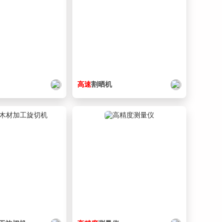
41. 0609_Z_BGRR6902ZZ-2.SLDPRT
206 KB
42. 0609_Z_BGRR6902ZZ-3.SLDPRT
143 KB
43. 0609_Z_CBST4-10-1.SLDPRT
165 KB
44. 0609_Z_CBST4-10-2.SLDPRT
132 KB
45. 0609_Z_CBST4-10-3.SLDPRT
126 KB
高速
割晒机
46. 0609_Z_CBST6-25-1.SLDPRT
140 KB
47. 0609_Z_CBST6-25-2.SLDPRT
128 KB
48. 0609_Z_CBST6-25-3.SLDPRT
123 KB
49. 0609_Z_Head_5GCH30KB-1.SLDPRT
235 KB
50. 0609_Z_Head_5GCH30KB-2.SLDPRT
173 KB
51. 0609_Z_Head_5GCH30KB-3.SLDPRT
140 KB
52. 0609_Z_LBRFN8-60-1.SLDPRT
153 KB