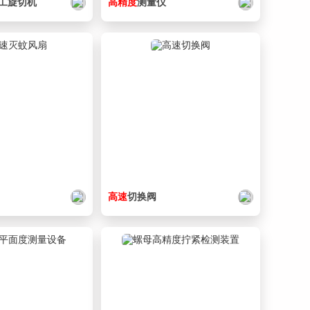
53. 0609_Z_LBRFN8-60-2.SLDPRT
162 KB
工旋切机
高精度
测量仪
54. 0609_Z_RBLD8-1.SLDPRT
234 KB
55. 0609_Z_RBLD8-2.SLDPRT
179 KB
56. 0609_Z_RBLDL8-1.SLDPRT
228 KB
57. 0609_Z_RBLDL8-2.SLDPRT
278 KB
58. 0609_Z_SSEL2B13-170-1.SLDPRT
164 KB
59. 0609_Z_SSEL2B13-170-2.SLDPRT
369 KB
60. No000609_partslist.csv
2.16 KB
高速
切换阀
61. _0609_Assy.SLDASM
905 KB
62. _0609_SA01.SLDASM
1000 KB
63. _0609_SA02.SLDASM
255 KB
64. _0609_SA03.SLDASM
189 KB
65. 【机械小匠工作室】更多机械图纸教程资料等.url
250 B