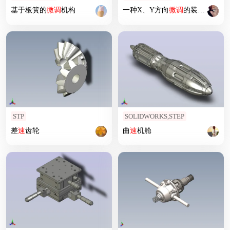
基于板簧的
微调
机构
一种X、Y方向
微调
的装置
3
D图纸
STP
SOLIDWORKS,STEP
差
速
齿轮
曲
速
机舱