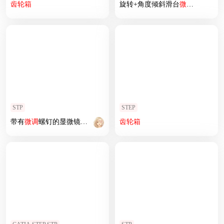
齿轮箱
旋转+角度倾斜滑台
微调
平台--1779
STP
STEP
带有
微调
螺钉的显微镜载物台
齿轮箱