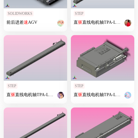
SOLIDWORKS
STEP
前后进差
速
AGV
直
驱
直线电机轴TPA-LNP
2
-140-2
STEP
STEP
直
驱
直线电机轴TPA-LNP
2
-140-20C
2
直
-1-L1800-
驱
直线电机轴TPA-LNP
3
-C-05-N
3
2
-200-5