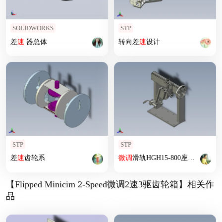
SOLIDWORKS
STP
差
速
器总体
转向差
速
设计
STP
STP
差
速
齿轮系
微调
滑轨HGH15-800座组立
【Flipped Minicim 2-Speed微调2速3驱齿轮箱】相关作
品