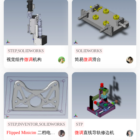
STEP,SOLIDWORKS
SOLIDWORKS
视觉组件
微调
机构
简易
微调
滑台
STEP,INVENTOR,SOLIDWORKS
STP
Flipped
Minicim
二档电机传动
齿轮箱
微调
直线导轨修边机