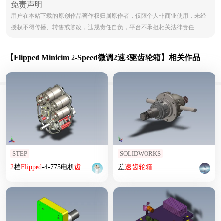
免责声明
用户在本站下载的原创作品著作权归属原作者，仅限个人非商业使用，未经
授权不得传播、转售或篡改，违规责任自负，平台不承担相关法律责任
【Flipped Minicim 2-Speed微调2速3驱齿轮箱】相关作品
STEP
SOLIDWORKS
2
档
Flipped
-4-775电机
齿轮箱
差
速
齿轮箱