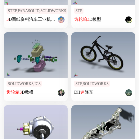
STEP,PARASOLID,SOLIDWORKS
STP
3
D图纸资料汽车工业机械设计
齿轮箱
齿轮箱
汽车的ZF6
3
D模型
速
自动变速器
SOLIDWORKS,IGS
STP,SOLIDWORKS
齿轮箱
3
D数模
DH
速
降车