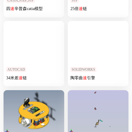
CATIA,STEP,STP
STP
四
速
辛普森catia模型
25倍
速
链
AUTOCAD
SOLIDWORKS
34米差
速
链
陶零曲
速
引擎