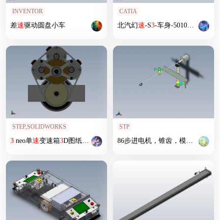
INVENTOR
CATIA
差
速
驱动圆盘小车
北汽幻
速
-S
3
-车身-5010000-B42
STEP,SOLIDWORKS
STP
3
neo单
速
变速箱
3
D图纸 STEP格式
86步进电机，锥齿，模组，手动