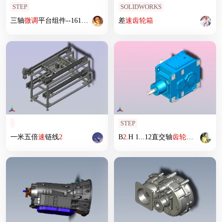
STEP
SOLIDWORKS
三轴
微调
平台组件--1614612-50
差
速
齿轮箱
STEP
一米五倍
速
链线
2
B
2
.H 1...12直交轴
齿轮箱
[B
2
SH
3
-