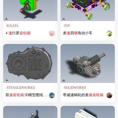
IGS,STL
STP
4
速
行星
齿轮箱
差
速
四
驱
电动小车
STP,SOLIDWORKS
SOLIDWORKS
双
速
齿轮箱
3
D模型图纸 STP格式
带减速蜗轮的差
速
齿轮箱