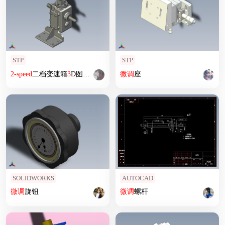
STP
STP
2-speed
二档变速箱
3
D图纸 STP格式
微调
座
SOLIDWORKS
AUTOCAD
微调
旋钮
微调
螺杆