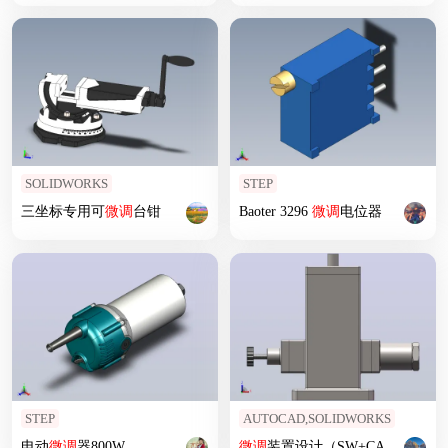
SOLIDWORKS
STEP
三坐标专用可
微调
台钳
Baoter 3296
微调
电位器
STEP
AUTOCAD,SOLIDWORKS
电动
微调
器800W
微调
装置设计（SW+CAD）