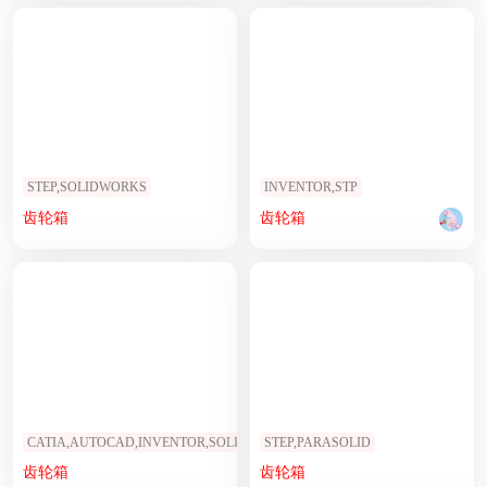
STEP,SOLIDWORKS
INVENTOR,STP
齿轮箱
齿轮箱
CATIA,AUTOCAD,INVENTOR,SOLIDWORKS,STEP,STL
STEP,PARASOLID
齿轮箱
齿轮箱