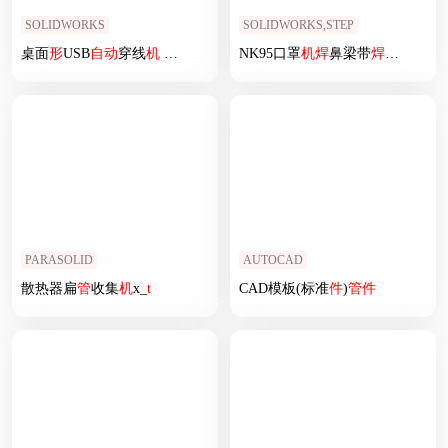
SOLIDWORKS
SOLIDWORKS,STEP
桌面
形
USB
自动
穿线
机
sw15可编辑
NK95口罩
机
焊
鼻梁带
焊
耳带
机
PARASOLID
AUTOCAD
散热器扁
管
收集
机
x_
t
CAD模板(标准
件
)
管
件