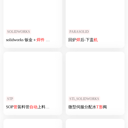
SOLIDWORKS
PARASOLID
solidworks 钣金＋
焊
件
垃圾箱
回炉
焊
后-下盖
机
STP
STL,SOLIDWORKS
SOP
管
装料管
自动
上料编带
机
微型伺服分配水
T
形
阀