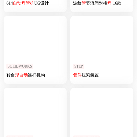
614
自动
焊
管
机
UG设计
波纹
管
节流阀对接
焊
16款
SOLIDWORKS
STEP
转台
形
自动
连杆机构
管
件
压紧装置