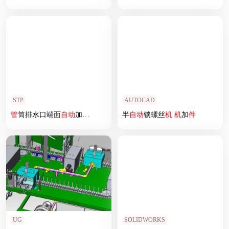
STP
AUTOCAD
管
筒排水口端面
自动
加工
机
半
自动
锁螺丝
机
机
加
件
UG
SOLIDWORKS