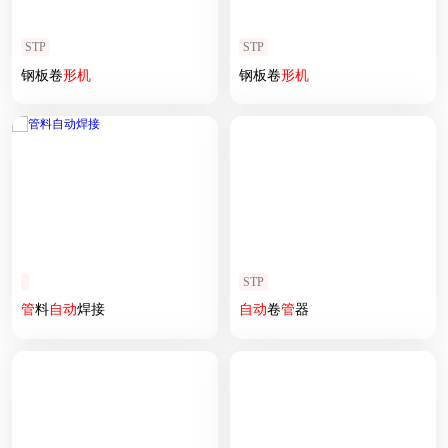
STP
STP
钢板卷
形
机
钢板卷
形
机
STP
管
料
自动
焊接
自动
卷
管
器