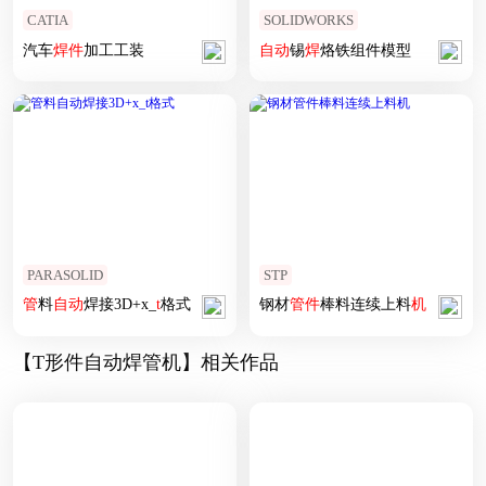
CATIA
SOLIDWORKS
汽车
焊
件
加工工装
自动
锡
焊
烙铁组件模型
PARASOLID
STP
管
料
自动
焊接3D+x_
t
格式
钢材
管
件
棒料连续上料
机
【T形件自动焊管机】相关作品