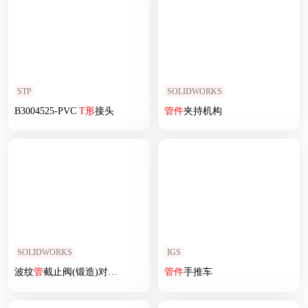
STP
SOLIDWORKS
B3004525-PVC
T
形
接头
管
件
夹持机构
SOLIDWORKS
IGS
波纹
管
截止阀(锻造)对接
焊
6款
管
件
手推车