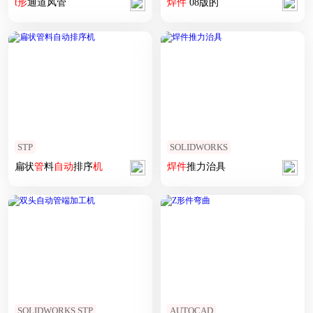
t
形
通道风管
焊
件
08版的
STP
SOLIDWORKS
扁状
管
料
自动
排序
机
焊
件
推力治具
SOLIDWORKS,STP
AUTOCAD