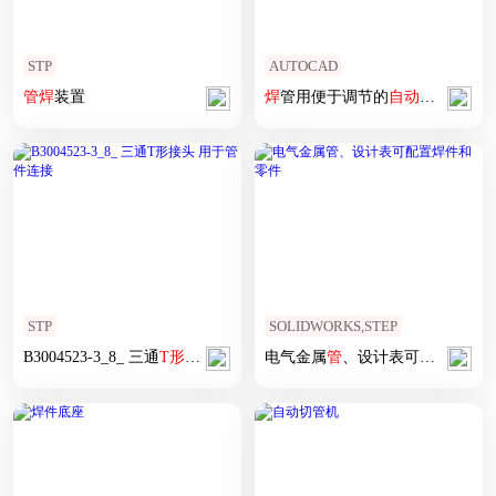
STP
AUTOCAD
管
焊
装置
焊
管用便于调节的
自动
弯
管
装置
STP
SOLIDWORKS,STEP
B3004523-3_8_ 三通
T
形
接头 用于
管
电气金属
件
连接
管
、设计表可配置
焊
件