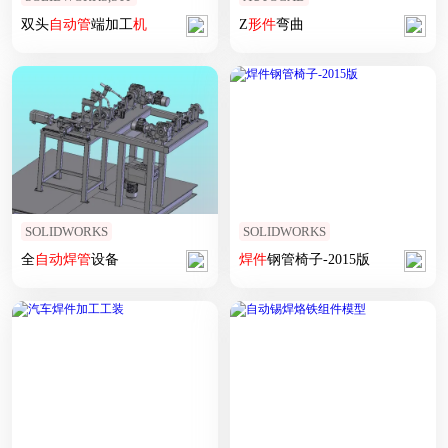
双头
自动
管
端加工
机
Z
形
件
弯曲
SOLIDWORKS
SOLIDWORKS
全
自动
焊
管
设备
焊
件
钢管椅子-2015版