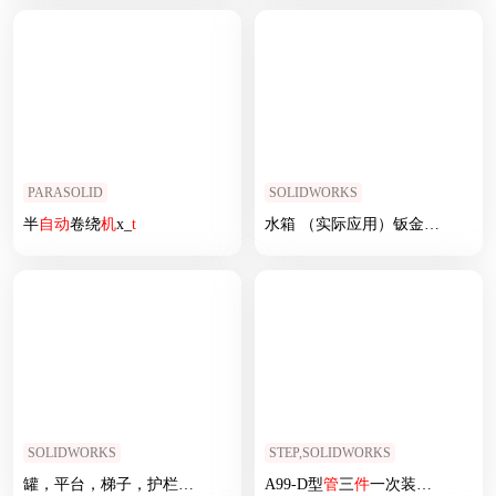
PARASOLID
SOLIDWORKS
半
自动
卷绕
机
x_
t
水箱 （实际应用）钣金和
焊
件
SOLIDWORKS
STEP,SOLIDWORKS
罐，平台，梯子，护栏（
焊
件
应用）
A99-D型
管
三
件
一次装
焊
治具-卷