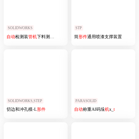
SOLIDWORKS
STP
自动
检测装
管
机
下料测试机
筒
形
件
通用喷漆支撑装置
SOLIDWORKS,STEP
PARASOLID
切边和冲孔模-L
形
件
自动
称重AI码垛
机
x_
t