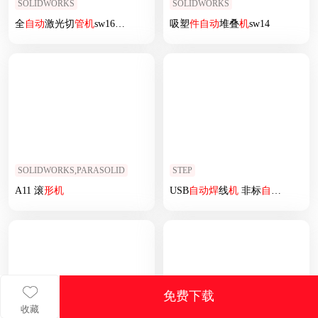
SOLIDWORKS
SOLIDWORKS
全
自动
激光切
管
机
sw16可编辑
吸塑
件
自动
堆叠
机
sw14
SOLIDWORKS,PARASOLID
STEP
A11 滚
形
机
USB
自动
焊
线
机
非标
自动
化设备3
免费下载
收藏