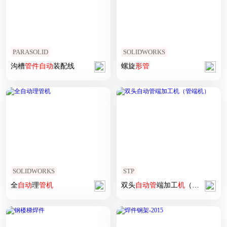
PARASOLID
SOLIDWORKS
沟槽
管
件
自动
装配线
螺旋
形
管
SOLIDWORKS
STP
全
自动
理
管
机
双头
自动
管
端加工
机
（
管
端
机
）