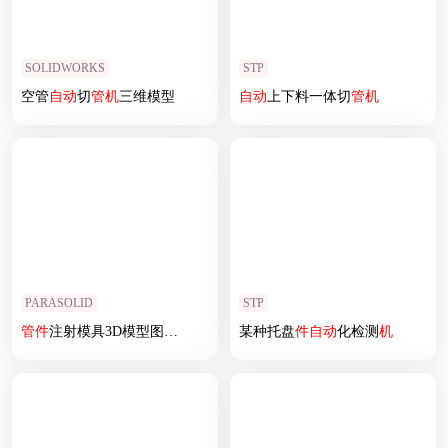
SOLIDWORKS
STP
空管
自动
切
管
机
三维模型
自动
上下料一体切
管
机
PARASOLID
STP
管
件
注射模具3D模型图纸 X_
T
格式
某种托盘
件
自动
化检测
机