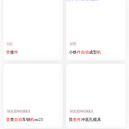
UG
STP
管
接
件
小铁
件
自动
成型
机
SOLIDWORKS
SOLIDWORKS
管
类
自动
车销
机
sw23
筒
形
件
冲底孔模具