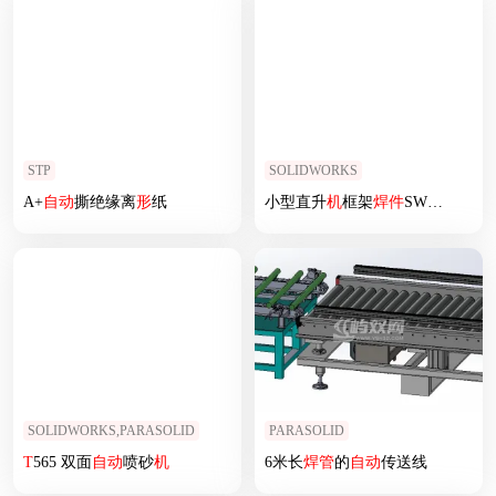
STP
SOLIDWORKS
A+
自动
撕绝缘离
形
纸
小型直升
机
框架
焊
件
SW2014含所有特征，蚊子直升
SOLIDWORKS,PARASOLID
PARASOLID
T
565 双面
自动
喷砂
机
6米长
焊
管
的
自动
传送线