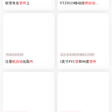
软管夹在
管
件
上
YTZH119移动排
焊
自动
卸料专机
PARASOLID
IGS,SOLIDWORKS,STEP
注塑
机
自动
化取
件
1英寸PVC
管
和90度
管
件