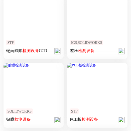
STP
IGS,SOLIDWORKS
端面缺陷
检测
设备
CCD
检测
机
差压
检测
设备
SOLIDWORKS
STP
贴膜
检测
设备
PCB板
检测
设备