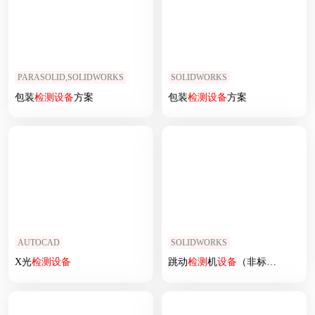
PARASOLID,SOLIDWORKS
SOLIDWORKS
包装
检测
设备
方案
包装
检测
设备
方案
AUTOCAD
SOLIDWORKS
X光
检测
设备
跳动
检测
机
设备
（非标
设备
）