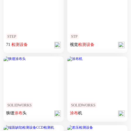
STEP
STP
71
检测
设备
视觉
检测
设备
SOLIDWORKS
SOLIDWORKS
狭缝
涂布
头
涂布
机