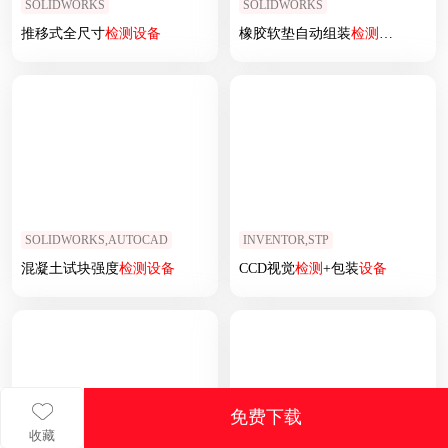
SOLIDWORKS
SOLIDWORKS
推移式全尺寸
检测
设备
橡胶软垫自动组装
检测
设备
SOLIDWORKS,AUTOCAD
INVENTOR,STP
混凝土试块强度
检测
设备
CCD视觉
检测
+包装
设备
免费下载
收藏