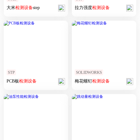
大米
检测
设备
step
拉力强度
检测
设备
STP
SOLIDWORKS
PCB板
检测
设备
梅花螺钉
检测
设备