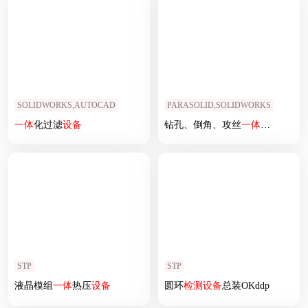
SOLIDWORKS,AUTOCAD
PARASOLID,SOLIDWORKS
一体
化过滤
设备
钻孔、倒角、攻丝
一体
设备
STP
STP
液晶模组
一体
热压
设备
圆环
检测
设备
总装OKddp