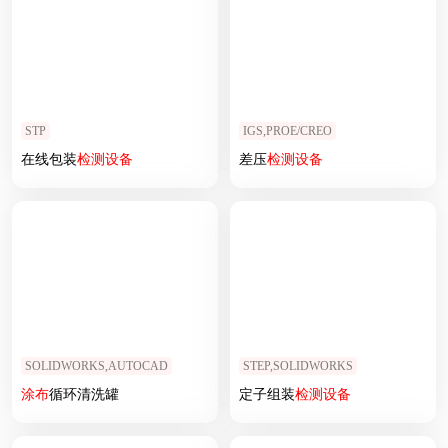
STP
IGS,PROE/CREO
在线包装
检测
设备
差压
检测
设备
SOLIDWORKS,AUTOCAD
STEP,SOLIDWORKS
涂布
循环清洗罐
定子组装
检测
设备