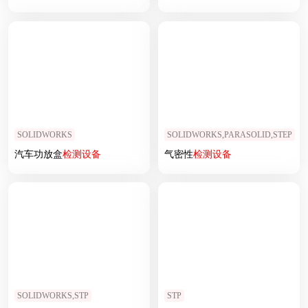
SOLIDWORKS
SOLIDWORKS,PARASOLID,STEP
汽车功放盒
检测
设备
气密性
检测
设备
SOLIDWORKS,STP
STP