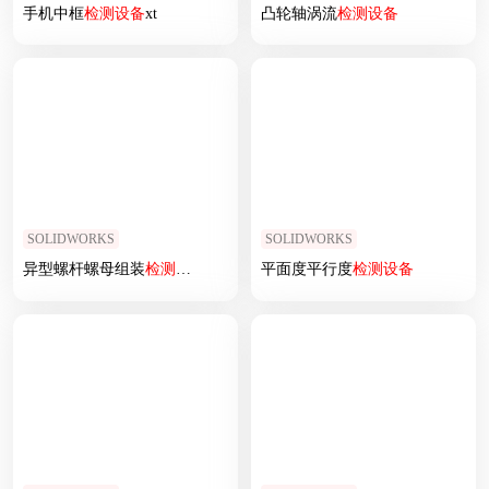
手机中框
检测
设备
xt
凸轮轴涡流
检测
设备
SOLIDWORKS
SOLIDWORKS
异型螺杆螺母组装
检测
设备
平面度平行度
检测
设备