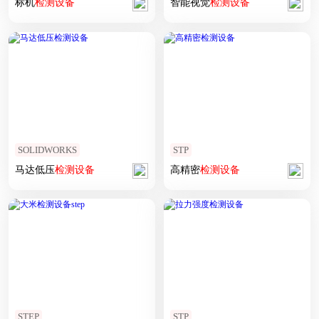
标机
检测
设备
智能视觉
检测
设备
SOLIDWORKS
STP
马达低压
检测
设备
高精密
检测
设备
STEP
STP