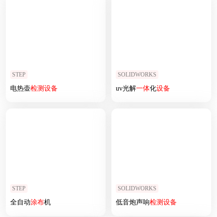
STEP
SOLIDWORKS
电热壶
检测
设备
uv光解
一体
化
设备
STEP
SOLIDWORKS
全自动
涂布
机
低音炮声响
检测
设备