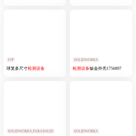
STP
SOLIDWORKS
球笼多尺寸
检测
设备
检测
设备
钣金外壳1756897
SOLIDWORKS,PARASOLID
SOLIDWORKS