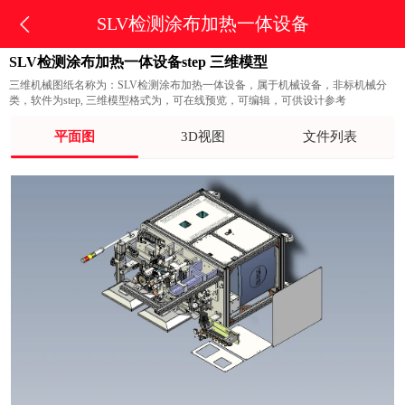
SLV检测涂布加热一体设备
SLV检测涂布加热一体设备step 三维模型
三维机械图纸名称为：SLV检测涂布加热一体设备，属于机械设备，非标机械分
类，软件为step, 三维模型格式为，可在线预览，可编辑，可供设计参考
平面图
3D视图
文件列表