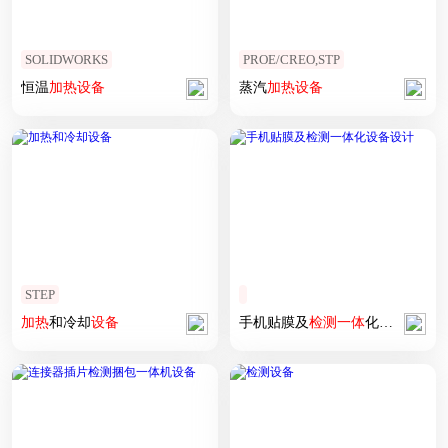
SOLIDWORKS
PROE/CREO,STP
恒温
加热
设备
蒸汽
加热
设备
STEP
加热
和冷却
设备
手机贴膜及
检测
一体
化
设备
设计