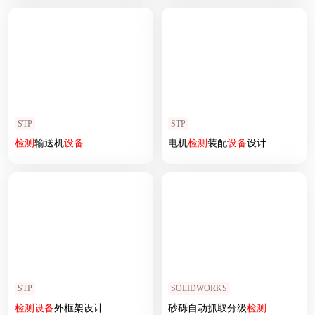
STP
STP
检测
输送机
设备
电机
检测
装配
设备
设计
STP
SOLIDWORKS
检测
设备
外框架设计
砂砾自动抓取分级
检测
设备