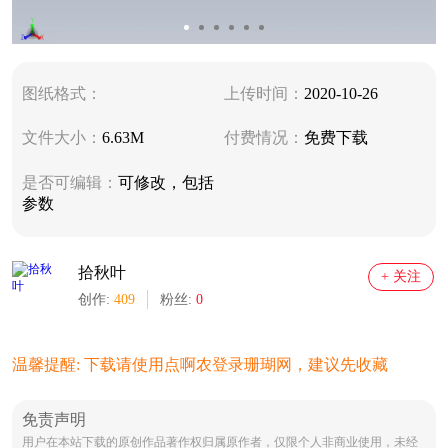
图纸格式：
上传时间：
2020-10-26
文件大小：
6.63M
付费情况：
免费下载
是否可编辑：
可修改，包括
参数
拾秋叶
+ 关注
创作:
409
粉丝:
0
温馨提醒: 下载请使用点啊农登录珊瑚网，建议先收藏
免责声明
用户在本站下载的原创作品著作权归属原作者，仅限个人非商业使用，未经