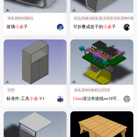
SOLIDWORKS
IGS,PARASOLID,STEP,SOLIDWORK
玻璃
小桌
子
可折叠成篮子的
小桌
子
STP
SOLIDWORKS,STEP
标准件-工具
小桌
-V1
Glass
清洁串接线sw18可编辑