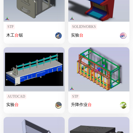
STP
SOLIDWORKS
木工
台
锯
实验
台
AUTOCAD
STP
实验
台
升降作业
台