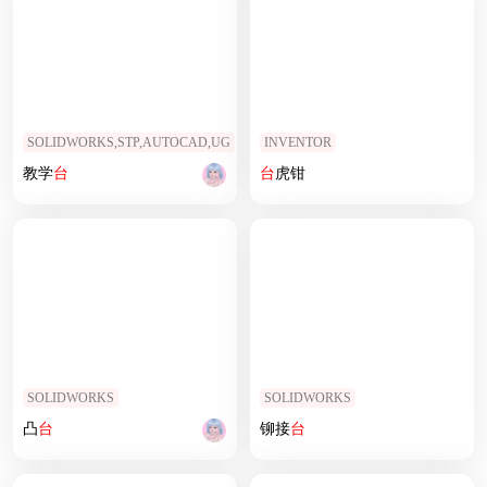
SOLIDWORKS,STP,AUTOCAD,UG
INVENTOR
教学
台
台
虎钳
SOLIDWORKS
SOLIDWORKS
凸
台
铆接
台