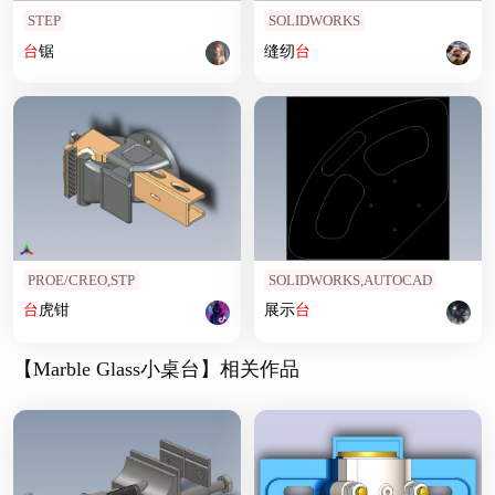
STEP
SOLIDWORKS
台
锯
缝纫
台
PROE/CREO,STP
SOLIDWORKS,AUTOCAD
台
虎钳
展示
台
【Marble Glass小桌台】相关作品