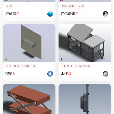
STP
INVENTOR,STP
维修踏
台
迷你虎钳
台
AUTOCAD,OBJL,STL
STEP,SOLIDWORKS
控制
台
工作
台