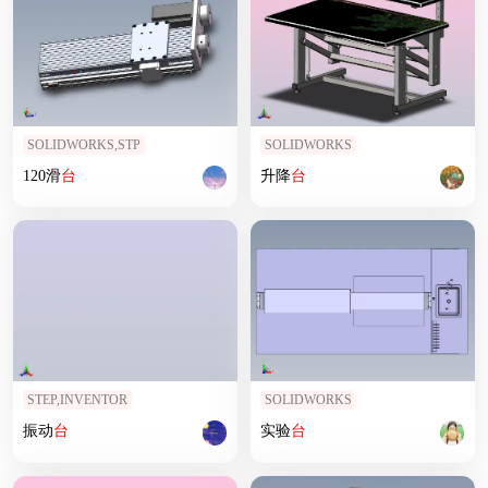
SOLIDWORKS,STP
SOLIDWORKS
120滑
台
升降
台
STEP,INVENTOR
SOLIDWORKS
振动
台
实验
台