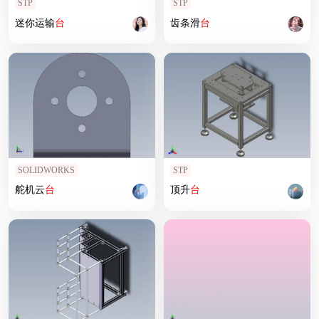
STP
STP
迷你运输
台
齿条滑
台
SOLIDWORKS
STP
舵机云
台
顶升
台