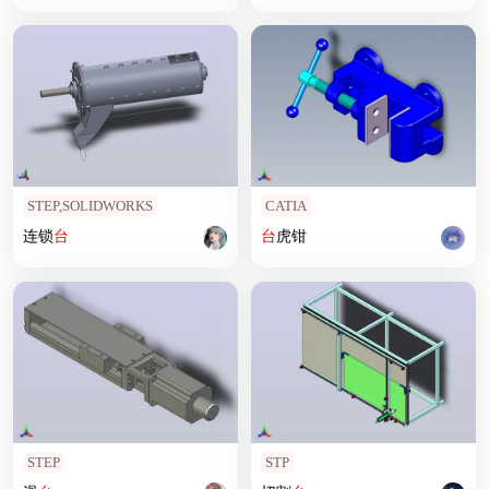
STEP,SOLIDWORKS
CATIA
连锁
台
台
虎钳
STEP
STP