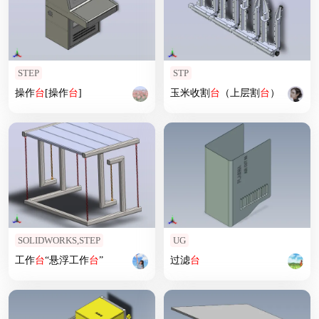
STEP
STP
操作
台
[操作
台
]
玉米收割
台
（上层割
台
）
SOLIDWORKS,STEP
UG
工作
台
“悬浮工作
台
”
过滤
台