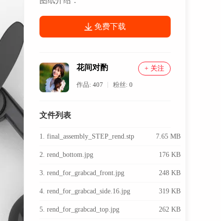
图纸介绍：
免费下载
花间对酌
+ 关注
作品:
407
粉丝:
0
文件列表
1. final_assembly_STEP_rend.stp
7.65 MB
2. rend_bottom.jpg
176 KB
3. rend_for_grabcad_front.jpg
248 KB
4. rend_for_grabcad_side.16.jpg
319 KB
5. rend_for_grabcad_top.jpg
262 KB