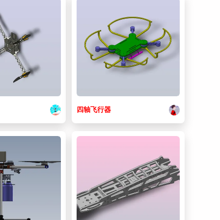
四
轴
飞行器