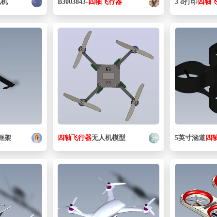
电机
B3003843-
四
轴
飞行器
3 d打印
四
轴
框架
四
轴
飞行器
无人机模型
5英寸涵道
四