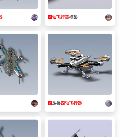
器
四
轴
飞行器
框架
)
四
足兽
四
轴
飞行器