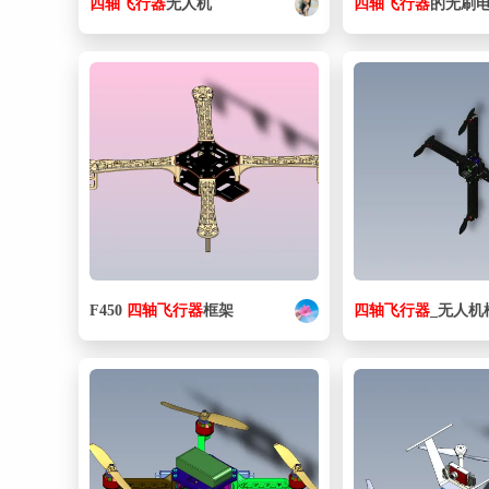
四
轴
飞行器
无人机
四
轴
飞行器
的无刷
F450
四
轴
飞行器
框架
四
轴
飞行器
_无人机