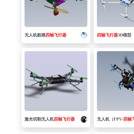
无人机航模
四
轴
飞行器
四
轴
飞行器
3D模型
激光切割无人机
四
轴
飞行器
无人机（FPV-
四
轴