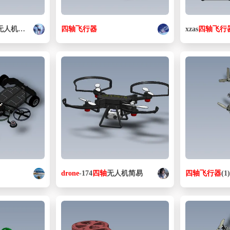
无人机造型
四
轴
飞行器
xzas
四
轴
飞行
drone
-174
四
轴
无人机简易
四
轴
飞行器
(1