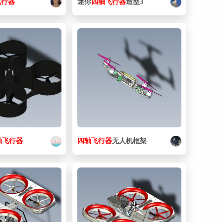
飞行器
迷你
四
轴
飞行器
造型3
轴
飞行器
四
轴
飞行器
无人机框架