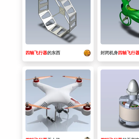
四
轴
飞行器
的东西
封闭机身
四
轴
飞行