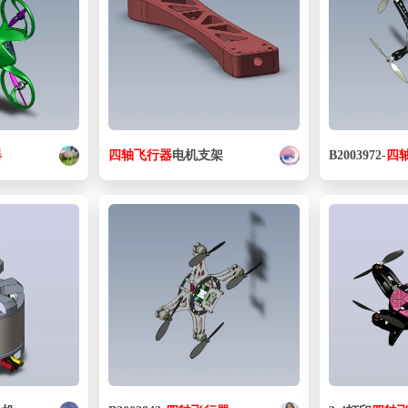
器
四
轴
飞行器
电机支架
B2003972-
四