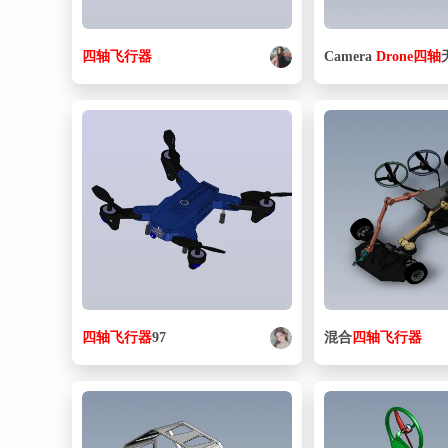
四
轴
飞行器
Camera
Drone
四
轴
四
轴
飞行器
97
混合
四
轴
飞行器