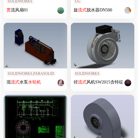
SOLIDWORKS
UG
贯
流风扇01
旋
流式
脱水器DN500
SOLIDWORKS,PARASOLID
SOLIDWORKS
混
流式
水泵
水轮机
径
流式
风机SW2015含特征