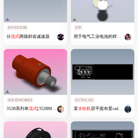
INVENTOR
STP
分
流式
两级斜齿减速器
用于电气工业电池的焊接轴
流式
SOLIDWORKS
AUTOCAD
352B系列单
流式
[352BMTW-1RH]
某
水轮机
层平面布置cad图纸水利cad图素材