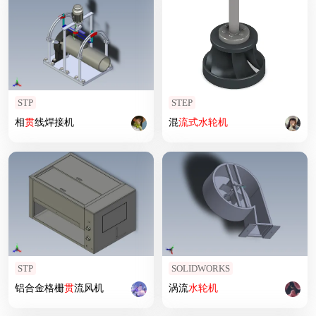
STP
STEP
相
贯
线焊接机
混
流式
水轮机
STP
SOLIDWORKS
铝合金格栅
贯
流风机
涡流
水轮机