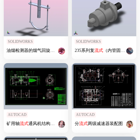
SOLIDWORKS
SOLIDWORKS
油烟检测器的烟气回旋导
流式
检测探头
235系列复
流式
（内管固定）[235TYO-1＂RH]
AUTOCAD
AUTOCAD
矿用轴
流式
通风机结构设计
分
流式
两级减速器装配图