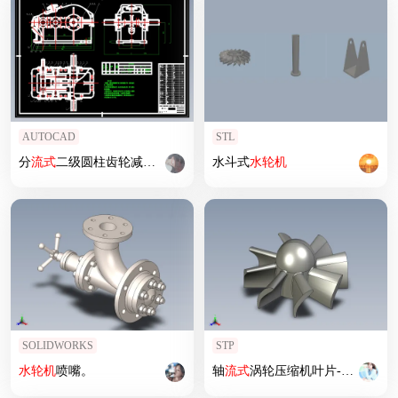
AUTOCAD
STL
分
流式
二级圆柱齿轮减速器全套
水斗式
水轮机
SOLIDWORKS
STP
水轮机
喷嘴。
轴
流式
涡轮压缩机叶片---模型格式为 prt stp