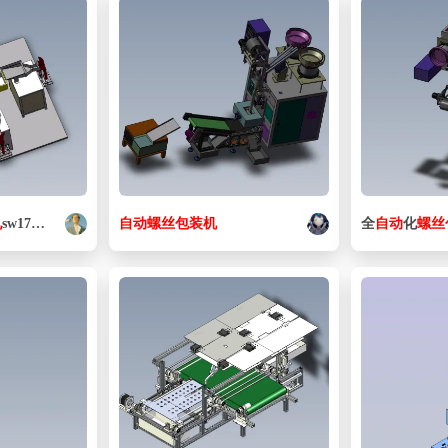
机
sw17可编辑
自动
螺丝
包装机
全
自动
化
螺丝