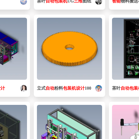
茶叶
自动
包装机
UG
三维
图纸
智能
物料搬运
设计
立式
自动
粉料
包装机
设计
100
茶叶
自动
包装