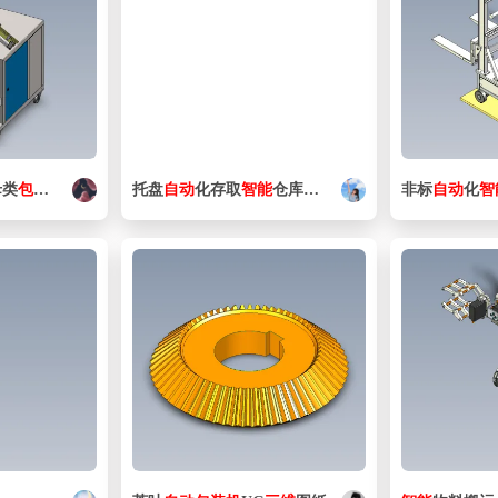
母类
包装机
颗粒粉尘
包装机
托盘
自动
3d图纸
化存取
智能
仓库
设计
非标
自动
化
智