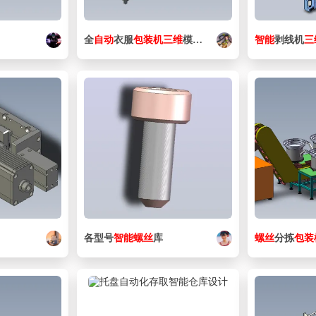
全
自动
衣服
包装机
三维
模型
设计
资料
智能
剥线机
三
各型号
智能
螺丝
库
螺丝
分拣
包装