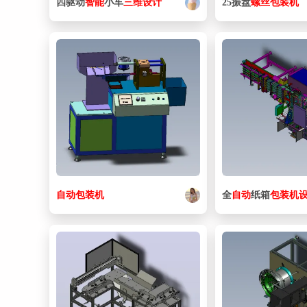
四驱动
智能
小车
三维
设计
25振盘
螺丝
包装机
自动
包装机
全
自动
纸箱
包装机