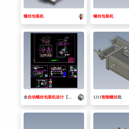
螺丝
包装机
螺丝
包装机
全
自动
螺丝
包装机
设计
【全套CAD图纸和毕业论文】
1211
智能
螺丝
批