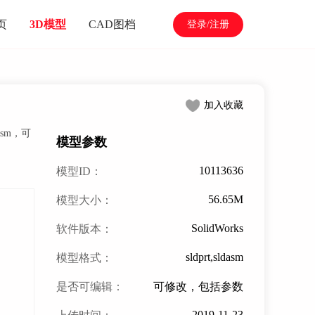
页
3D模型
CAD图档
登录/注册
加入收藏
sm，可
模型参数
10113636
模型ID：
56.65M
模型大小：
SolidWorks
软件版本：
sldprt,sldasm
模型格式：
是否可编辑：
可修改，包括参数
2019-11-23