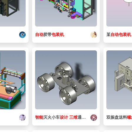
自动
胶带
包装机
某
自动
包装机
智能
灭火小车
设计
三维
通用格式+截图
双振盘送料
螺