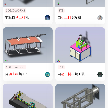
SOLIDWORKS
STP
非标自
动上
料
机
自
动上
料
剪板机
SOLIDWORKS
STP
自
动上
料
架0821
自
动上
料
压紧工装