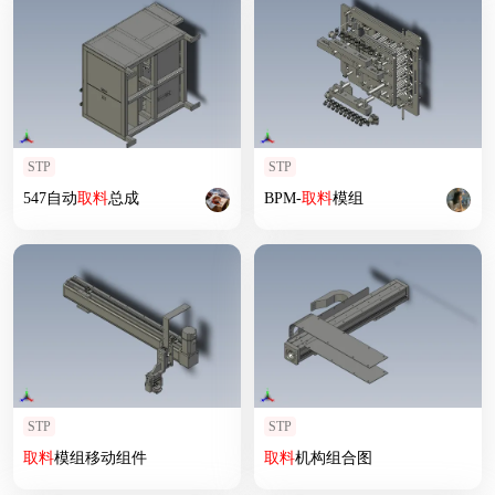
STP
STP
547自动
取
料
总成
BPM-
取
料
模组
STP
STP
取
料
模组移动组件
取
料
机构组合图