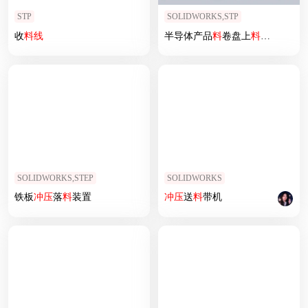
STP
SOLIDWORKS,STP
收
料
线
半导体产品
料
卷盘上
料
+冲
切
模具
SOLIDWORKS,STEP
SOLIDWORKS
铁板
冲压
落
料
装置
冲压
送
料
带机