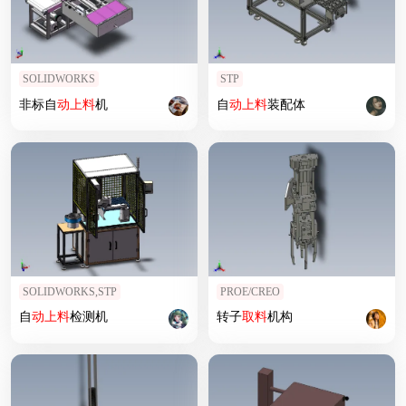
SOLIDWORKS
STP
非标自
动上
料
机
自
动上
料
装配体
SOLIDWORKS,STP
PROE/CREO
自
动上
料
检测机
转子
取
料
机构