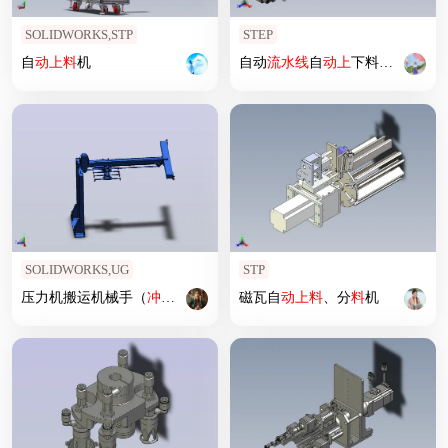
SOLIDWORKS,STP
STEP
自
动上
料
机
自动
流水线
自
动上
下料送
料
SOLIDWORKS,UG
STP
压力机搬运机械手（
冲压
与
取
料
）
磁瓦自
动上
料
、分
料
机