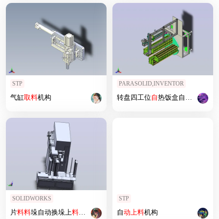
STP
PARASOLID,INVENTOR
气缸
取
料
机构
转盘四工位
自
热饭盒自动供料与
SOLIDWORKS
STP
片
料
料
垛自动换垛上
料
机，适用于自动
自
动上
冲压
料
生产
机构
线
的片
料
自动给
料