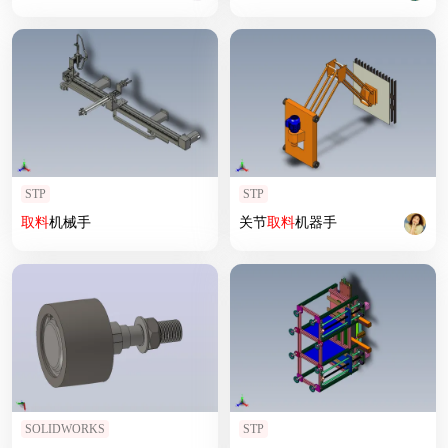
STP
STP
取
料
机械手
关节
取
料
机器手
SOLIDWORKS
STP