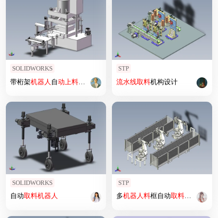
SOLIDWORKS
STP
带桁架
机器人
自
动上
料
的
冲压
机
流水线
取
料
机构设计
SOLIDWORKS
STP
自动
取
料
机器人
多
机器人
料
框自动
取
料
设计