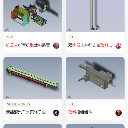
STP
STP
机器人
折弯机
取
放
料
装置
双
机器人
带行走轴
取
料
设计
SOLIDWORKS
STP
新能源汽车水泵转子自
动上
料
输送
线
取
料
模组组件