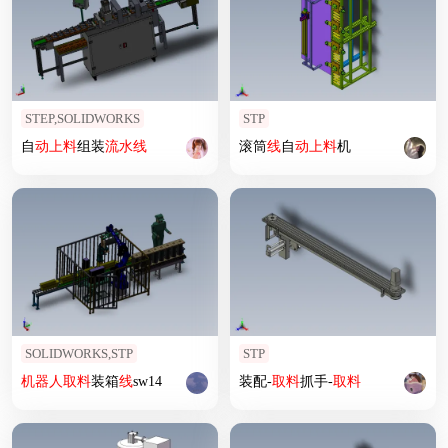
STEP,SOLIDWORKS
STP
自
动上
料
组装
流水线
滚筒
线
自
动上
料
机
SOLIDWORKS,STP
STP
机器人
取
料
装箱
线
sw14
装配-
取
料
抓手-
取
料