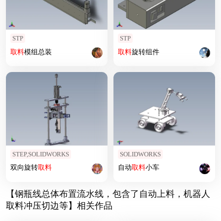
STP
STP
取
料
模组总装
取
料
旋转组件
STEP,SOLIDWORKS
SOLIDWORKS
双向旋转
取
料
自动
取
料
小车
【钢瓶线总体布置流水线，包含了自动上料，机器人
取料冲压切边等】相关作品