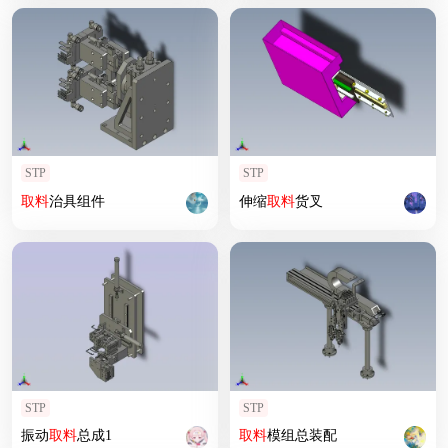
STP
STP
取
料
治具组件
伸缩
取
料
货叉
STP
STP
振动
取
料
总成1
取
料
模组总装配