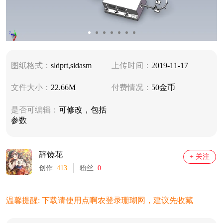
图纸格式：
sldprt,sldasm
上传时间：
2019-11-17
文件大小：
22.66M
付费情况：
50金币
是否可编辑：
可修改，包括
参数
辞镜花
+ 关注
创作:
413
粉丝:
0
温馨提醒: 下载请使用点啊农登录珊瑚网，建议先收藏