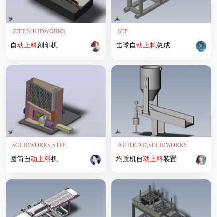
STEP,SOLIDWORKS
STP
自
动上
料
刻印机
击球自
动上
料
总成
SOLIDWORKS,STEP
AUTOCAD,SOLIDWORKS
圆筒自
动上
料
机
均质机自
动上
料
装置