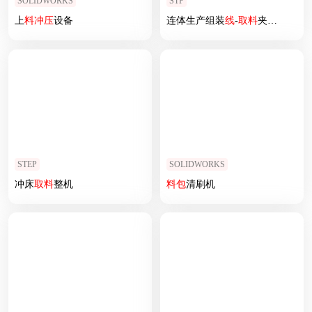
SOLIDWORKS
STP
上
料
冲压
设备
连体生产组装
线
-
取
料
夹
取
装置组
STEP
SOLIDWORKS
冲床
取
料
整机
料
包
清刷机