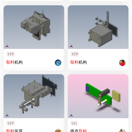
STP
STP
取
料
机构
取
料
机构
STP
UG
取
料
装置
吸盘
取
料