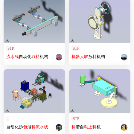
STP
STP
流水线
自动化
取
料
机构
机器人
取
放
料
机构
STP
自动化拆
包
混
料
流水线
料
带自
动上
料
机