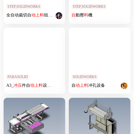
STEP,SOLIDWORKS
STEP,SOLIDWORKS
全自动裁切自
动上
料
组装
线
自
動壓
料
機
PARASOLID
SOLIDWORKS
A3_
冲压
件自
动上
料
设备SW2017
自
动上
料
冲孔设备