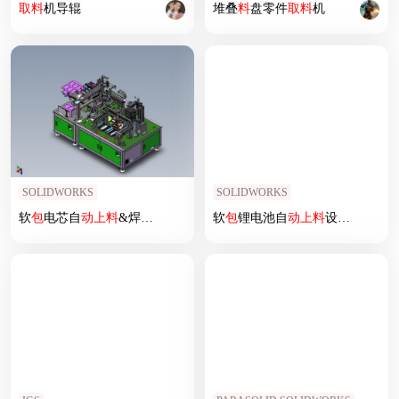
取
料
机导辊
堆叠
料
盘零件
取
料
机
SOLIDWORKS
SOLIDWORKS
软
包
电芯自
动上
料
&焊接设备sw18
软
包
锂电池自
动上
料
设备sw18可编辑