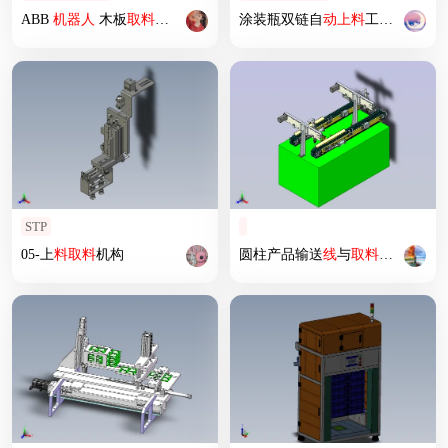
ABB
机器人
木板
取
料
夹具
涂装瓶双链自
动上
料
工位
流水线
STP
05-上
料
取
料
机构
圆柱产品输送
线
与
取
料
设计