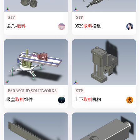
STP
STP
柔爪-
取
料
0529
取
料
模组
PARASOLID,SOLIDWORKS
STP
吸盘
取
料
组件
上下
取
料
机构