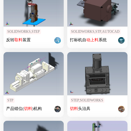
SOLIDWORKS,STEP
SOLIDWORKS,STP,AUTOCAD
反转
取
料
装置
打标机自
动上
料
系统
STP
STEP,SOLIDWORKS
产品错位(
切
料
)机构
切
料
头治具