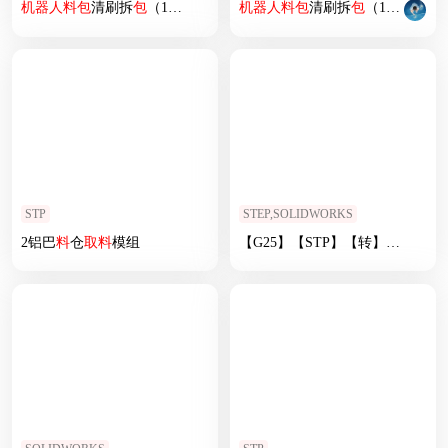
机器人
料
包
清刷拆
包
（1对2）方案
机器人
料
包
清刷拆
包
（1对4）方案
STP
STEP,SOLIDWORKS
2铝巴
料
仓
取
料
模组
【G25】【STP】【转】自
动上
料