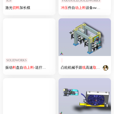
IGS
PARASOLID,SOLIDWORKS
激光
切
料
加长模
冲压
件自
动上
料
设备sw17可编辑
SOLIDWORKS
振动
料
盘自
动上
料
-送拧钉机构
凸轮机械手跟
线
高速
取
料
设计