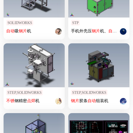
SOLIDWORKS
STP
自动
吸
钢片
机
手机外壳压
钢片
机、
自动
装
钢片
STEP,SOLIDWORKS
STEP,SOLIDWORKS
不锈
钢精密
点焊
机
钢片
胶条
自动
组装机