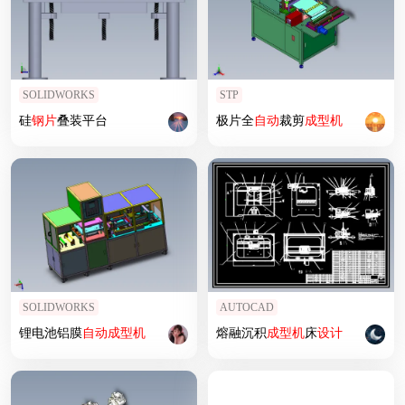
SOLIDWORKS
STP
硅
钢片
叠装平台
极片全
自动
裁剪
成型机
SOLIDWORKS
AUTOCAD
锂电池铝膜
自动
成型机
熔融沉积
成型机
床
设计