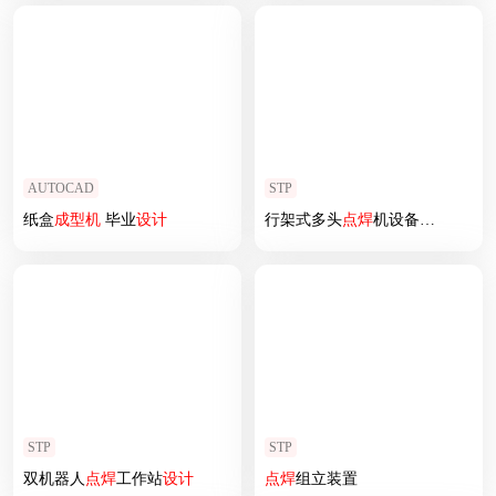
AUTOCAD
STP
纸盒
成型机
毕业
设计
行架式多头
点焊
机设备
设计
STP
STP
双机器人
点焊
工作站
设计
点焊
组立装置