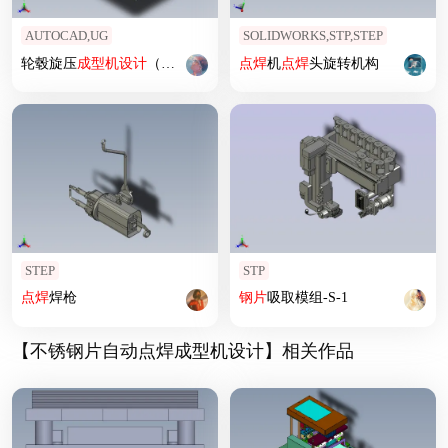
AUTOCAD,UG
SOLIDWORKS,STP,STEP
轮毂旋压
成型机
设计
（
设计
）
点焊
机
点焊
头旋转机构
STEP
STP
点焊
焊枪
钢片
吸取模组-S-1
【不锈钢片自动点焊成型机设计】相关作品