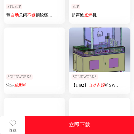
STL,STP
STP
带
自动
关闭
不锈
钢铰链的折叠门
超声波
点焊
机
SOLIDWORKS
SOLIDWORKS
泡沫
成型机
【1492】
自动
点焊
机SW
设计
SW
立即下载
收藏