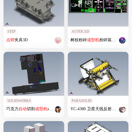
STEP
AUTOCAD
点焊
夹具3D
树枝粉碎
成型机
粉碎装置的
设计
SOLIDWORKS
PARASOLID
巧克力
自动
切割
成型机
sw17可编辑
YC-4380 卫星天线反射面
自动
成