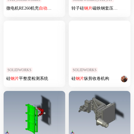
微电机RE260机壳
自动
冲压
成型机
转子硅
钢片
磁铁钢套压装机
SOLIDWORKS
SOLIDWORKS
硅
钢片
平整度检测系统
硅
钢片
纵剪收卷机构