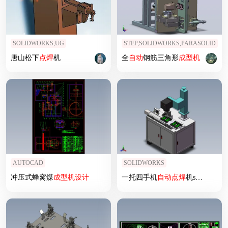
SOLIDWORKS,UG
STEP,SOLIDWORKS,PARASOLID
唐山松下
点焊
机
全
自动
钢筋三角形
成型机
AUTOCAD
SOLIDWORKS
冲压式蜂窝煤
成型机
设计
一托四手机
自动
点焊
机sw14可编辑