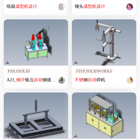
纸箱
成型机
设计
馒头
成型机
设计
PARASOLID
STEP,SOLIDWORKS
A23_
钢片
银点
自动
铆接机SW2012
不锈
钢
自动
焊机