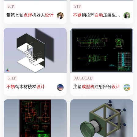
STP
STP
带第七轴
点焊
机器人
设计
不锈
钢拉环
自动
压装生产线
设计
-
STEP
AUTOCAD
不锈
钢木材楼梯
设计
注塑
成型机
注射部分
设计