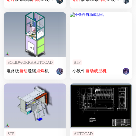
SOLIDWORKS,AUTOCAD
STP
电路板
自动
送锡
点焊
机
小铁件
自动
成型机
STP
AUTOCAD