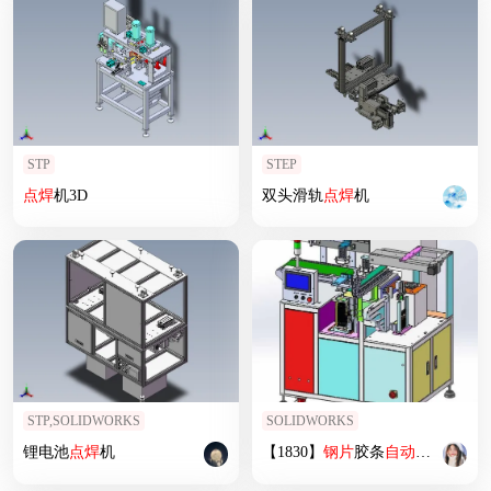
STP
STEP
点焊
机3D
双头滑轨
点焊
机
STP,SOLIDWORKS
SOLIDWORKS
锂电池
点焊
机
【1830】
钢片
胶条
自动
组装机SW