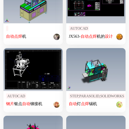
AUTOCAD
自动
点焊
机
JX563-
自动
点焊
机的
设计
AUTOCAD
STEP,PARASOLID,SOLIDWORKS
钢片
银点
自动
铆接机
自动
灯
点焊
锡机