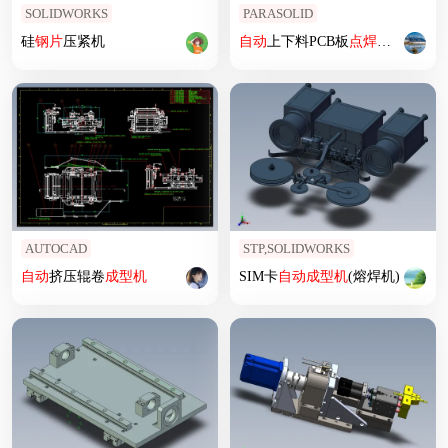
SOLIDWORKS
PARASOLID
硅
钢片
压紧机
自动
上下料PCB板
点焊
设备模型资
AUTOCAD
STP,SOLIDWORKS
自动
挤压辊卷
成型机
SIM卡
自动
成型机
(熔焊机)