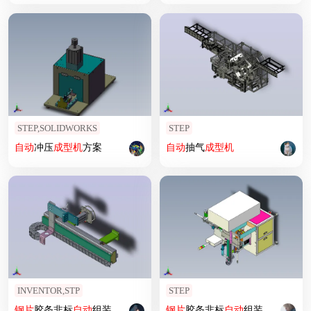
STEP,SOLIDWORKS
STEP
自动
冲压
成型机
方案
自动
抽气
成型机
INVENTOR,STP
STEP
钢片
胶条非标
自动
组装机3D图纸
钢片
胶条非标
自动
组装机3D模型