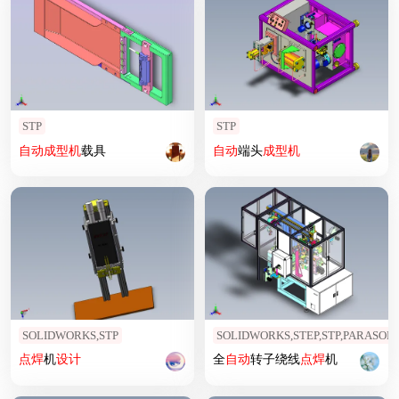
STP
STP
自动
成型机
载具
自动
端头
成型机
SOLIDWORKS,STP
SOLIDWORKS,STEP,STP,PARASOLI
点焊
机
设计
全
自动
转子绕线
点焊
机