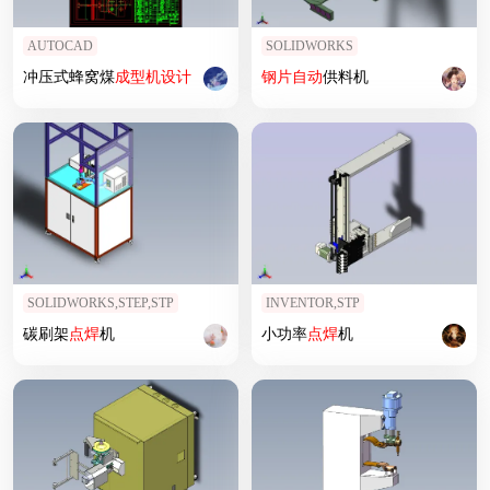
AUTOCAD
SOLIDWORKS
冲压式蜂窝煤
成型机
设计
钢片
自动
供料机
SOLIDWORKS,STEP,STP
INVENTOR,STP
碳刷架
点焊
机
小功率
点焊
机