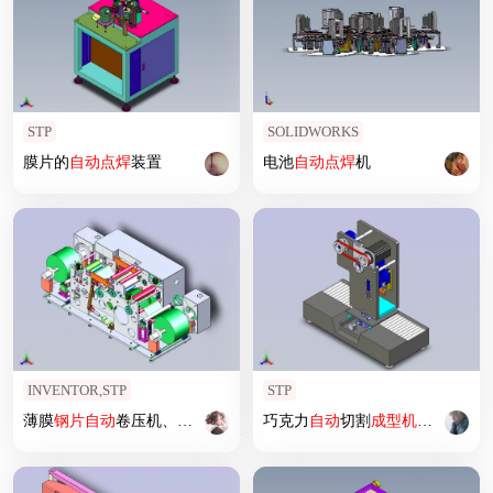
STP
SOLIDWORKS
膜片的
自动
点焊
装置
电池
自动
点焊
机
INVENTOR,STP
STP
薄膜
钢片
自动
卷压机、
自动
收放卷卷压机
巧克力
自动
切割
成型机
设计