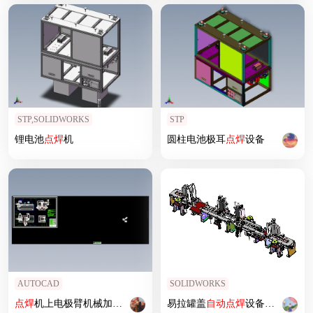
STP,SOLIDWORKS
STP
锂电池
点焊
机
圆柱电池极耳
点焊
设备
AUTOCAD
SOLIDWORKS
点焊
机上电极臂机械加工专用夹具
设计
易拉罐盖
自动
点焊
设备产线
设计