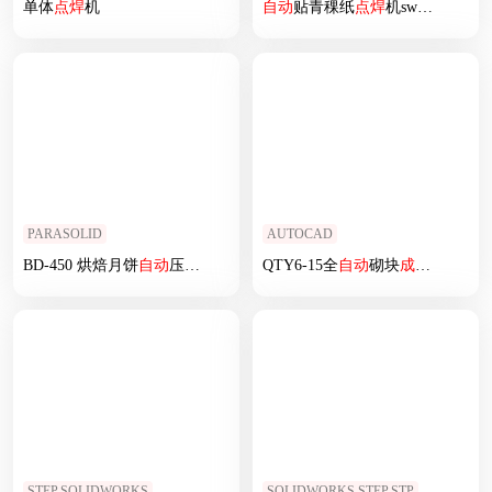
单体
点焊
机
自动
贴青稞纸
点焊
机sw18可编辑
PARASOLID
AUTOCAD
BD-450 烘焙月饼
自动
压模
成型机
QTY6-15全
自动
砌块
成型机
总图
STEP,SOLIDWORKS
SOLIDWORKS,STEP,STP