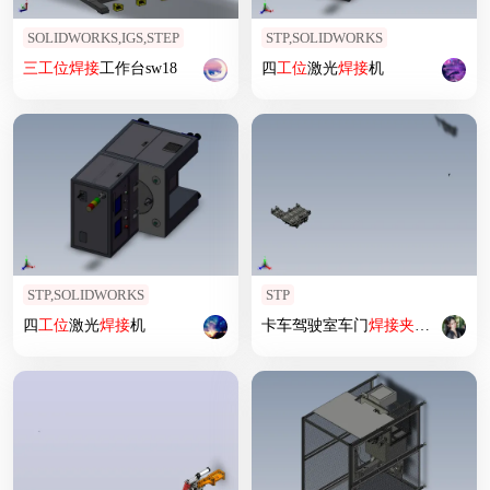
SOLIDWORKS,IGS,STEP
STP,SOLIDWORKS
三
工位
焊接
工作台sw18
四
工位
激光
焊接
机
STP,SOLIDWORKS
STP
四
工位
激光
焊接
机
卡车驾驶室车门
焊接
夹具
（汽车