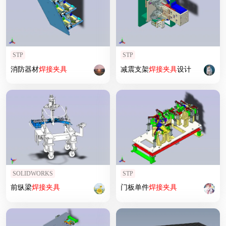
STP
STP
消防器材
焊接
夹具
减震支架
焊接
夹具
设计
SOLIDWORKS
STP
前纵梁
焊接
夹具
门板单件
焊接
夹具