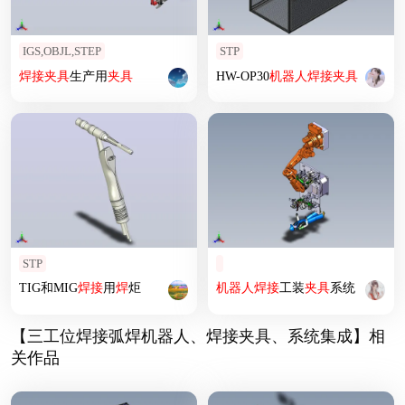
IGS,OBJL,STEP
STP
焊接
夹具
生产用
夹具
HW-OP30
机器人
焊接
夹具
STP
TIG和MIG
焊接
用
焊
炬
机器人
焊接
工装
夹具
系统
【三工位焊接弧焊机器人、焊接夹具、系统集成】相
关作品