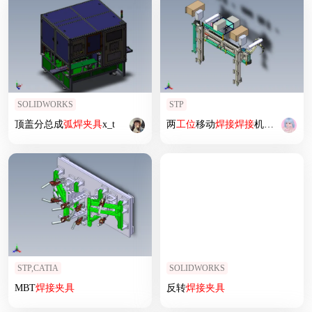
SOLIDWORKS
STP
顶盖分总成
弧
焊
夹具
x_t
两
工位
移动
焊接
焊接
机械手机构
STP,CATIA
SOLIDWORKS
MBT
焊接
夹具
反转
焊接
夹具