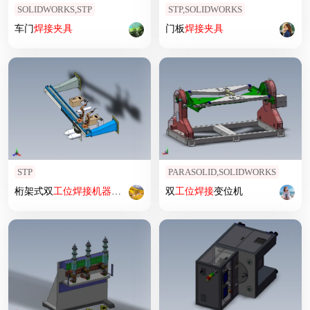
SOLIDWORKS,STP
STP,SOLIDWORKS
车门
焊接
夹具
门板
焊接
夹具
STP
PARASOLID,SOLIDWORKS
桁架式双
工位
焊接
机器人
模型
双
工位
焊接
变位机