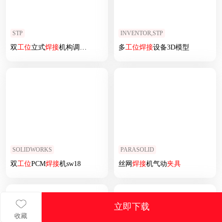
STP
INVENTOR,STP
双
工位
立式
焊接
机构调试模拟
多
工位
焊接
设备3D模型
SOLIDWORKS
PARASOLID
双
工位
PCM
焊接
机sw18
丝网
焊接
机气动
夹具
立即下载
收藏