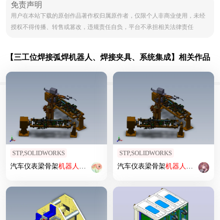
免责声明
用户在本站下载的原创作品著作权归属原作者，仅限个人非商业使用，未经
授权不得传播、转售或篡改，违规责任自负，平台不承担相关法律责任
【三工位焊接弧焊机器人、焊接夹具、系统集成】相关作品
STP,SOLIDWORKS
STP,SOLIDWORKS
汽车仪表梁骨架
机器人
弧
焊
焊
装
夹具
汽车仪表梁骨架
机器人
弧
焊
焊
装