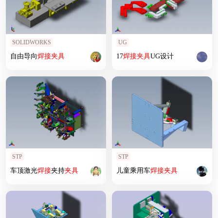
SOLIDWORKS
UG
自由导向
焊接
夹具
17
焊接
夹具
UG设计
STP
STP
车顶激光
焊接
夹持
夹具
儿童乘用车
焊接
夹具