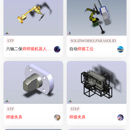
STP
SOLIDWORKS,PARASOLID
六轴二保
焊
焊接
机器人
设计（带
焊接
自动
枪）
焊接
工位
STP
STEP
焊接
夹具
焊接
夹具