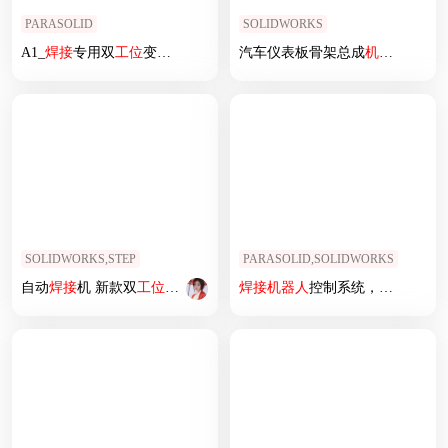
PARASOLID
SOLIDWORKS
A1_
焊接
专用双
工位
变位机
汽车仪表板骨架总成
机器人
弧
焊
SOLIDWORKS,STEP
PARASOLID,SOLIDWORKS
自动
焊接
机 新款双
工位
铝框
焊接
机sw21
焊接
机器人
控制系统，自动
焊接