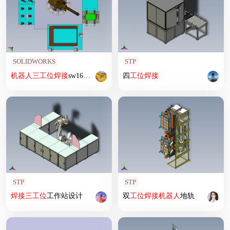
SOLIDWORKS
STP
机器人
三
工位
焊接
sw16可编辑
四
工位
焊接
STP
STP
焊接
三
工位
工作站设计
双
工位
焊接
机器人
地轨