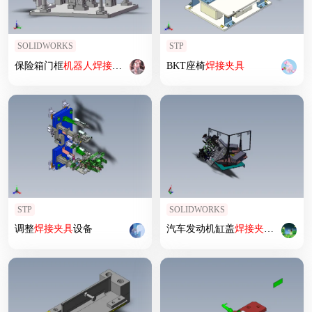
SOLIDWORKS
STP
保险箱门框
机器人
焊接
夹具
BKT座椅
焊接
夹具
STP
SOLIDWORKS
调整
焊接
夹具
设备
汽车发动机缸盖
焊接
夹具
（汽车