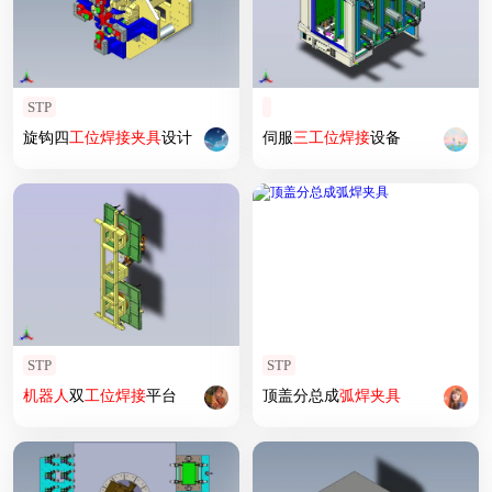
STP
旋钩四
工位
焊接
夹具
设计
伺服
三
工位
焊接
设备
STP
STP
机器人
双
工位
焊接
平台
顶盖分总成
弧
焊
夹具