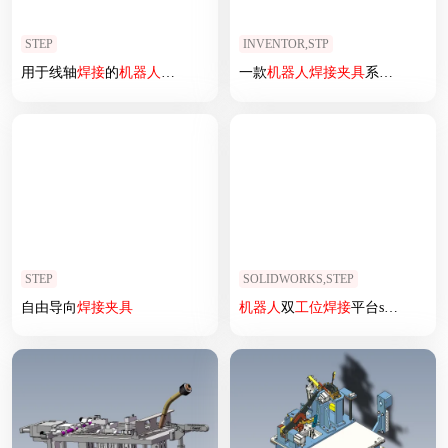
STEP
INVENTOR,STP
用于线轴
焊接
的
机器人
焊接
站
一款
机器人
焊接
夹具
系统模型
STEP
SOLIDWORKS,STEP
自由导向
焊接
夹具
机器人
双
工位
焊接
平台sw18可编辑