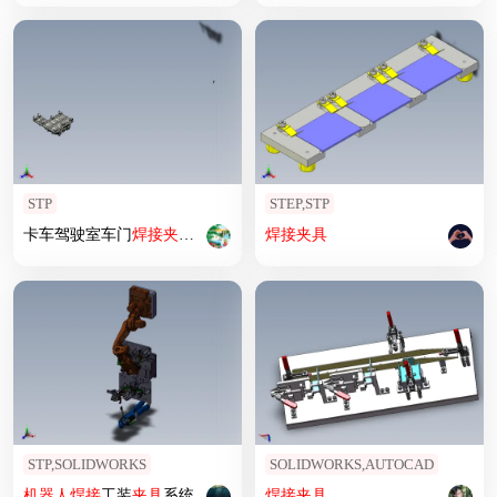
STP
STEP,STP
卡车驾驶室车门
焊接
夹具
（汽车
焊
装
焊接
夹具
夹具
设计）
STP,SOLIDWORKS
SOLIDWORKS,AUTOCAD
机器人
焊接
工装
夹具
系统
焊接
夹具