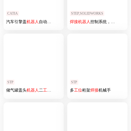
CATIA
STEP,SOLIDWORKS
汽车引擎盖
机器人
自动
焊接
工作站（
焊接
焊接
机器人
夹具
+转台系统
控制系统，自动
焊接
STP
STP
储气罐盖头
机器人
二
工位
焊接
工作站设计
多
工位
桁架
焊接
机械手