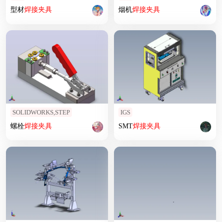
型材
焊接
夹具
烟机
焊接
夹具
SOLIDWORKS,STEP
IGS
螺栓
焊接
夹具
SMT
焊接
夹具