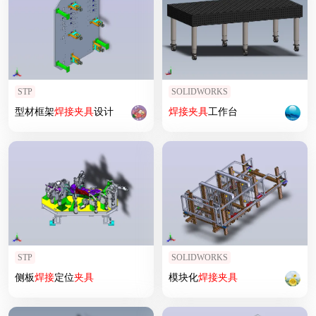
STP
SOLIDWORKS
型材框架
焊接
夹具
设计
焊接
夹具
工作台
STP
SOLIDWORKS
侧板
焊接
定位
夹具
模块化
焊接
夹具