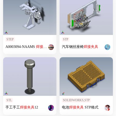
STEP
STP
A0003094-NAAMS
焊接
夹具
汽车钢丝座椅
焊接
夹具
STL
SOLIDWORKS,STP
手工手工
焊接
夹具
12
电池
焊接
夹具
STP格式