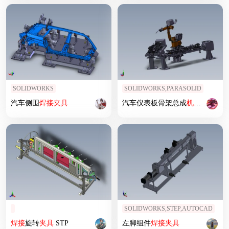
SOLIDWORKS
SOLIDWORKS,PARASOLID
汽车侧围
焊接
夹具
汽车仪表板骨架总成
机器人
弧
焊
SOLIDWORKS,STEP,AUTOCAD
焊接
旋转
夹具
STP
左脚组件
焊接
夹具