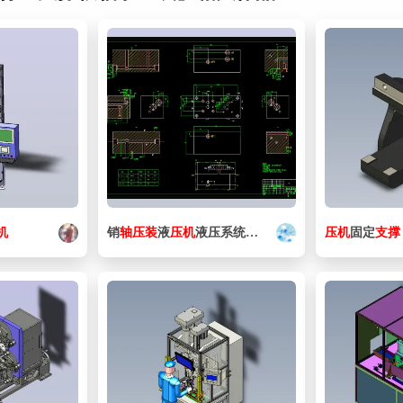
机
销
轴
压
装
液
压机
液压系统（CAD+说明书）
压机
固定
支撑