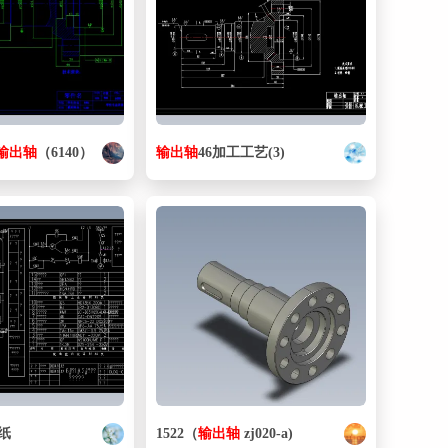
64. 1工位下夹具组件.iam
403 KB
65. 1工位下识别支架.ipt
141 KB
66. 1工位下识别支架XX.ipt
146 KB
67. 1工位中间销.ipt
117 KB
输出
轴
（6140）
输出
轴
46加工工艺(3)
68. 1工位压头.ipt
205 KB
69. 1工位压头快换座.ipt
201 KB
70. 1工位压机部件.iam
1.3 MB
71. 1工位夹具垫片.ipt
134 KB
72. 1工位拉杆.ipt
122 KB
73. 1工位浮动定位.ipt
151 KB
74. 2.ipt
105 KB
75. 2.ipt
110 KB
纸
1522（
输出
轴
zj020-a)