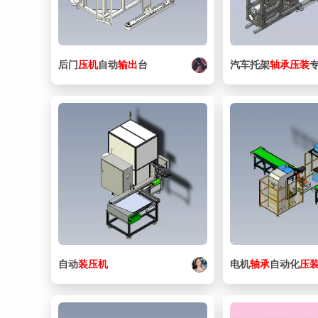
后门
压机
自动
输出
台
汽车托架
轴承
压
装
自动
装
压机
电机
轴承
自动化
压