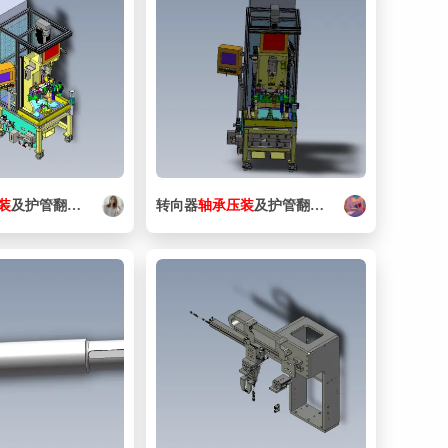
41. 170907_DFM-16-10-P-A-KF---_asm_0_.iam
98 KB
42. 170916_DFM-20-25-P-A-KF---_asm_0_.iam
98 KB
43. 171157_MSSD_C4P.ipt
263 KB
44. 172941_HEE_3_8_D_MIDI_24.iam
78 KB
45. 175095 SMBR-8-20.ipt
219 KB
装
及护管翻边设备
转向器
轴承
压
装
及护管翻边设备
46. 175250_PEV_1_4_B_OD.ipt
543 KB
47. 186107_QS-G1_8-6-I.ipt
176 KB
48. 186119_QSL-G1_8-8.ipt
208 KB
49. 186717 ZBH-7.ipt
98 KB
50. 186717_ZBH-7.ipt
105 KB
51. 189652_ZBH-5.ipt
103 KB
52. 19216_DSNU-20-250-P-A---_0_.iam
102 KB