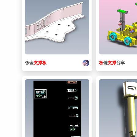
钣金
支撑
板
板
链
支撑
台车