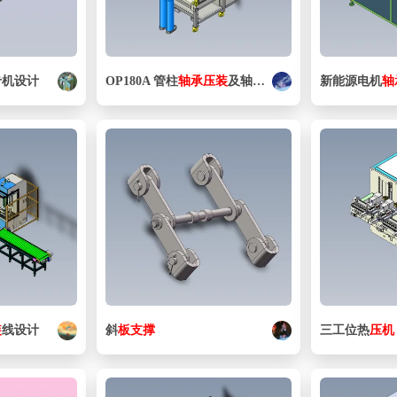
专机设计
OP180A 管柱
轴承
压
装
及轴向铆
压
新能源电机
轴
装
线设计
斜
板
支撑
三工位热
压机