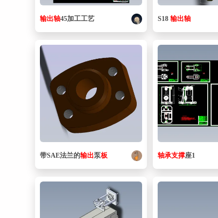
输出
轴
45加工工艺
S18
输出
轴
带SAE法兰的
输出
泵
板
轴承
支撑
座1