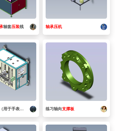
28. 151521_ESK_1_4_1_4.ipt
192 KB
29. 151688_KMEB_1_24_2_5_LED.iam
71.5 KB
30. 151688_KMEB_1_24_2_5_LED____part_.ipt
327 KB
承
轴套
压
装
线
轴承
压机
31. 153009_QS_3_8_12.ipt
187 KB
32. 153029_QSF-3_8-10-B.ipt
160 KB
33. 153303_QSM-M3-4.ipt
195 KB
34. 158514_DMM-16-20-P-A.iam
99 KB
35. 159593_HFOE_D_MIDI_MAXI.iam
76 KB
36. 159593_HFOE_D_MIDI_MAXI_P1.ipt
140 KB
37. 159595_FRB_D_MIDI.iam
69 KB
（用于手表手环
压
装
）x_t
练习轴向
支撑
板
38. 159877_stp.ipt
3.12 MB
39. 16006 GB 276-94.ipt
612 KB
40. 162809_HE_3_8_D_MIDI.iam
80.5 KB