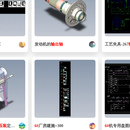
艺
发动机的
输出
轴
工艺夹具-267
压
装
定位机
6#
厂房建施+300
6#
机专用盘图