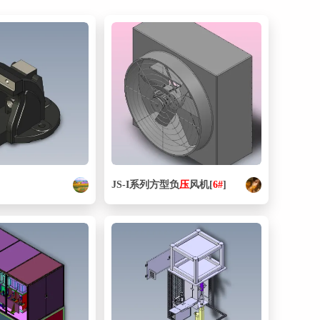
16. 1.ipt
163 KB
17. 1.ipt
87 KB
18. 1051830_ASCF_M_23_C_DM_4_0_5_6.ipt
206 KB
19. 121.ipt
201 KB
20. 1254043 DHPS-16-A---(0).iam
106 KB
21. 1254043 DHPS-16-A---(Geh).ipt
199 KB
22. 1254043 DHPS-16-A---(Griff).ipt
118 KB
JS-I系列方型负
压
风机[
6#
]
23. 1254046_DHPS-20-A---_0_1.iam
171 KB
24. 127312_LFR_D_7_MIDI___0_.ipt
914 KB
25. 130611_QSY-10-6.ipt
411 KB
26. 140直线带支架.iam
88.5 KB
27. 150927_ZBH-9.ipt
105 KB