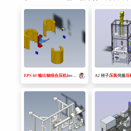
EPS
6#
输出
轴
综合
压机
Inventor16可编辑
A2 转子
压
装
伺服
压