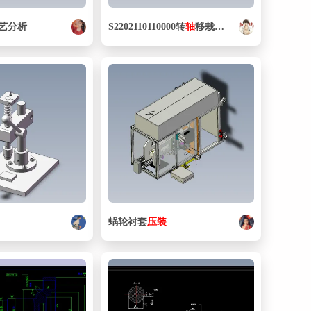
53. 192594_LFR_3_8_D_7_O_MIDI____0_.iam
84.5 KB
艺分析
S2202110110000转
轴
移栽至
压
装
位
54. 193139_GRLA-M5-QS-6-D.ipt
197 KB
55. 193145 GRLA-1_8-QS-8-D.ipt
212 KB
56. 193158_GRLZ-1_8-QS-6-D.ipt
233 KB
57. 193689_KMYZ-9-24-5-LED-PUR-B.ipt
206 KB
58. 193970_GR-QS-8---_0_.ipt
350 KB
59. 196907_CPE14-M1BH-5J-QS-6.iam
85 KB
60. 1工位L板连接.ipt
191 KB
蜗轮衬套
压
装
61. 1工位下夹具.ipt
239 KB
62. 1工位下夹具快换底座.ipt
186 KB
63. 1工位下夹具总成.iam
644 KB