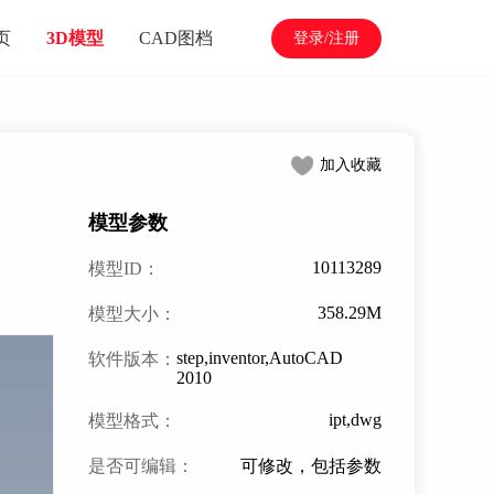
页
3D模型
CAD图档
登录/注册
加入收藏
模型参数
10113289
模型ID：
358.29M
模型大小：
step,inventor,AutoCAD
软件版本：
2010
ipt,dwg
模型格式：
是否可编辑：
可修改，包括参数