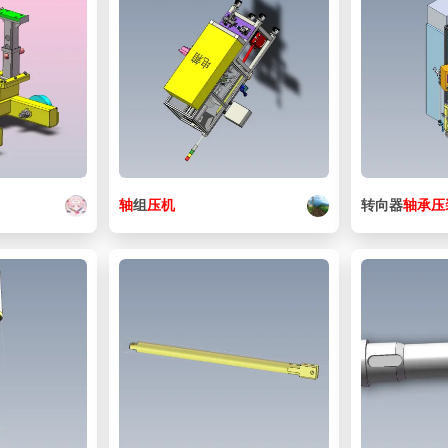
轴
组
压机
转向器
轴承
压