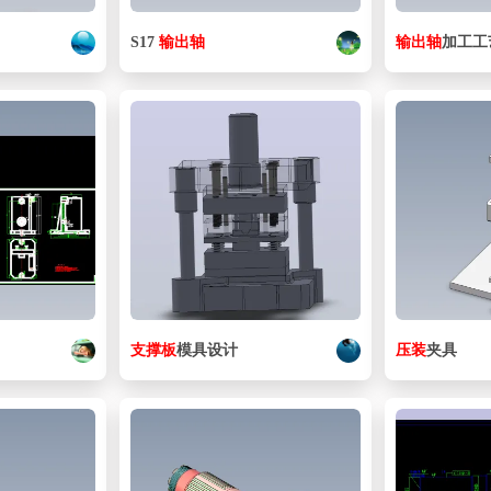
S17
输出
轴
输出
轴
加工工
支撑
板
模具设计
压
装
夹具