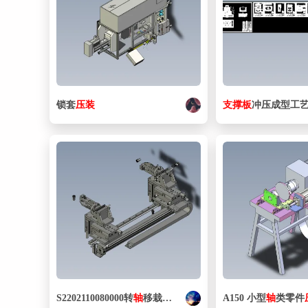
锁套
压
装
支撑
板
冲压成型工
S2202110080000转
轴
移栽至
压
装
接料
A150 小型
轴
类零件