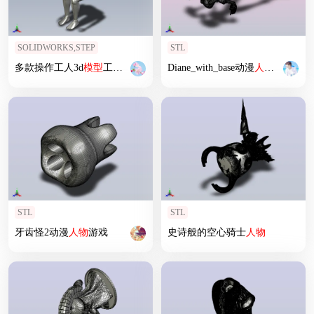
SOLIDWORKS,STEP
STL
多款操作工人3d
模型
工人solidworks三维
Diane_with_base动漫
人物
模型
打包
人物
游戏
STL
STL
牙齿怪2动漫
人物
游戏
史诗般的空心骑士
人物