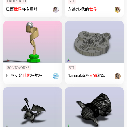
PROE/CREO
STL
巴西
世界
杯专用球
安德龙-我的
世界
SOLIDWORKS
STL
FIFA女足
世界
杯奖杯
Samurai动漫
人物
游戏