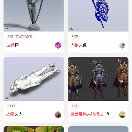
SOLIDWORKS
STP
世界
杯
人物
头像
STEP
STL
人物
女人
魔兽
世界
人物
模型
-19