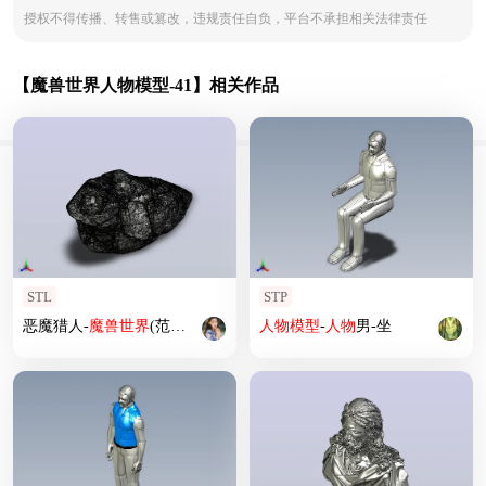
授权不得传播、转售或篡改，违规责任自负，平台不承担相关法律责任
【魔兽世界人物模型-41】相关作品
STL
STP
恶魔猎人-
魔兽
世界
(范艺术)
人物
模型
-
人物
男-坐