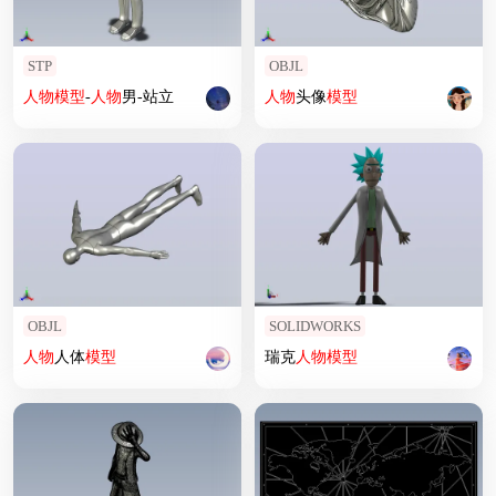
STP
OBJL
人物
模型
-
人物
男-站立
人物
头像
模型
OBJL
SOLIDWORKS
人物
人体
模型
瑞克
人物
模型