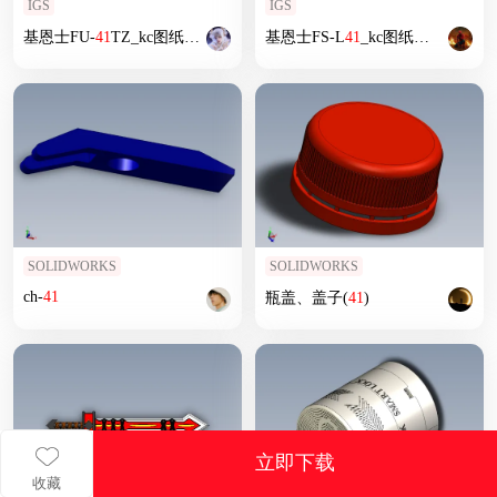
IGS
IGS
基恩士FU-
41
TZ_kc图纸
模型
基恩士FS-L
41
_kc图纸
模型
SOLIDWORKS
SOLIDWORKS
ch-
41
瓶盖、盖子(
41
)
立即下载
收藏