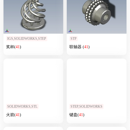
IGS,SOLIDWORKS,STEP
STP
奖杯(
41
)
联轴器 (
41
)
SOLIDWORKS,STL
STEP,SOLIDWORKS
火箭(
41
)
键盘(
41
)