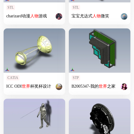
STL
STL
charizard动漫
人物
游戏
宝宝尤达式
人物
微笑
CATIA
STP
ICC ODI
世界
杯奖杯设计
B2005347-我的
世界
之家