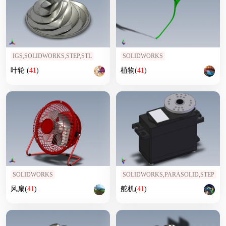
IGS,SOLIDWORKS,STEP,STL
SOLIDWORKS
叶轮 (
41
)
植物(
41
)
SOLIDWORKS
SOLIDWORKS,PARASOLID,STEP
风扇(
41
)
舵机(
41
)