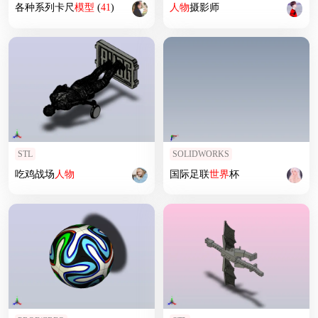
各种系列卡尺
模型
(
41
)
人物
摄影师
STL
SOLIDWORKS
吃鸡战场
人物
国际足联
世界
杯