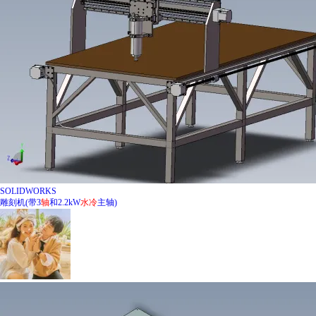
SOLIDWORKS
雕刻机(带3
轴
和2.2kW
水冷
主轴)