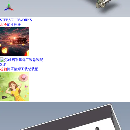
STEP,SOLIDWORKS
水冷
却换热器
STP
芯
轴
阀罩氩焊工装总装配