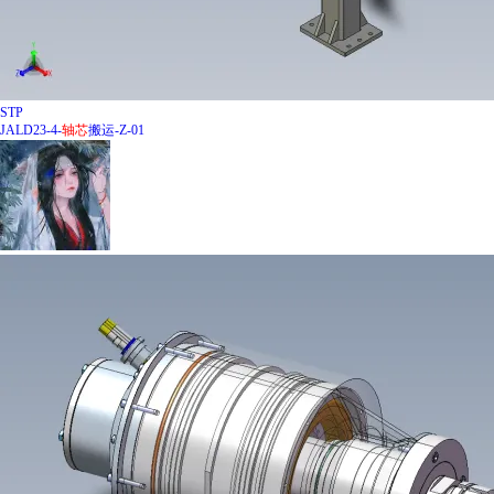
STP
JALD23-4-
轴
芯
搬运-Z-01