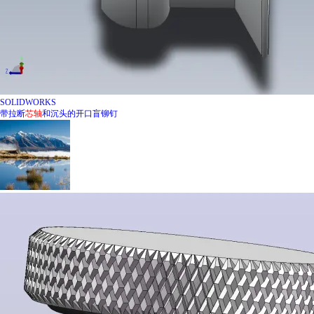
SOLIDWORKS
带拉断
芯
轴
和沉头的开口盲铆钉