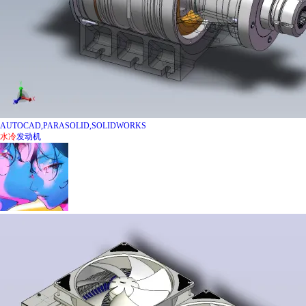
AUTOCAD,PARASOLID,SOLIDWORKS
水冷
发动机