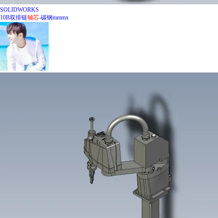
SOLIDWORKS
10B双排链
轴
芯
-碳钢mmmx