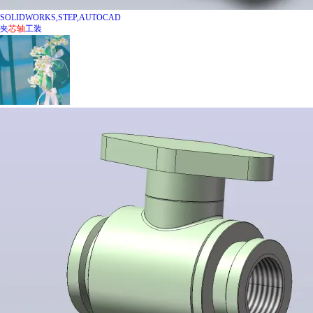
SOLIDWORKS,STEP,AUTOCAD
夹
芯
轴
工装