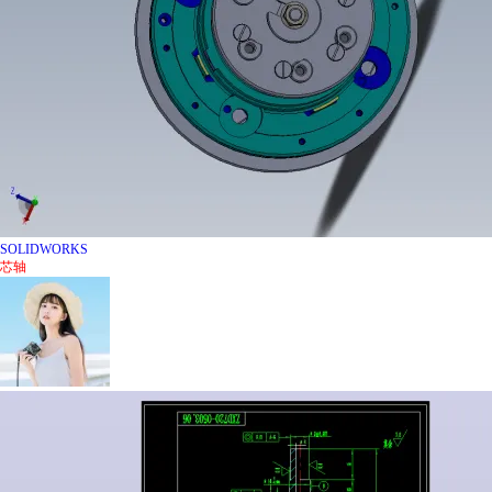
SOLIDWORKS
芯
轴