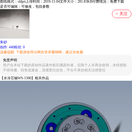
图纸格式：
sldprt
上传时间：
2019-11-04
文件大小：
281.83KB
付费情况：
免费下载
是否可编辑：
可修改，包括参数
+ 关注
朱砂
创作:
440
粉丝:
0
温馨提醒: 下载请使用点啊农登录珊瑚网，建议先收藏
免责声明
用户在本站下载的原创作品著作权归属原作者，仅限个人非商业使用，未经授权
不得传播、转售或篡改，违规责任自负，平台不承担相关法律责任
【水冷芯轴WS-1500】相关作品