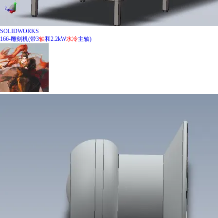
SOLIDWORKS
166-雕刻机(带3
轴
和2.2kW
水冷
主轴)