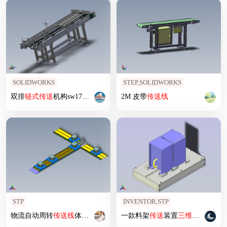
SOLIDWORKS
STEP,SOLIDWORKS
双排
链式
传送
机构sw17可编辑
2M 皮带
传送
线
STP
INVENTOR,STP
物流自动周转
传送
线
体设计
一款料架
传送
装置
三维
模型