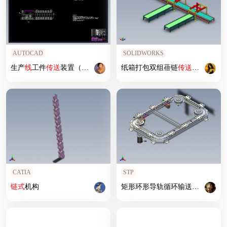
AUTOCAD
SOLIDWORKS
生产
线
工件
传送
装置（工作机架部分）设计
纸箱打包双组蓓链
传送
生产
线
CATIA
STP
链式
机构
矩形环形导轨循环输送
线
自动化