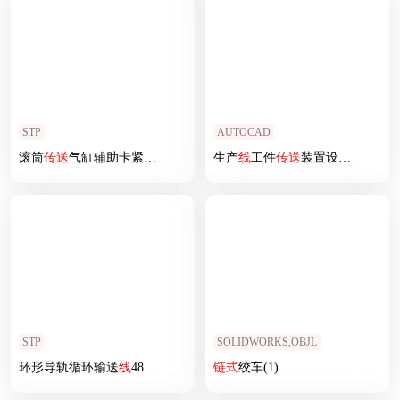
STP
AUTOCAD
滚筒
传送
气缸辅助卡紧组装
线
体
生产
线
工件
传送
装置设计（传动系统部分)
STP
SOLIDWORKS,OBJL
环形导轨循环输送
线
48工位低间距椭圆环形导轨
链式
绞车(1)
传送
线