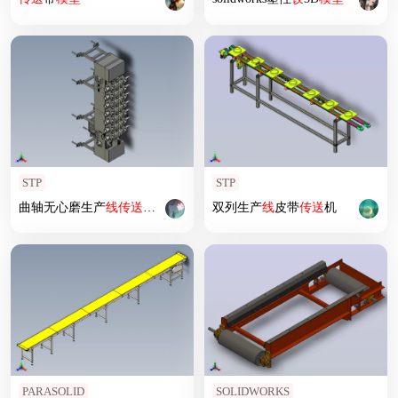
STP
STP
曲轴无心磨生产
线
传送
装置
双列生产
线
皮带
传送
机
PARASOLID
SOLIDWORKS