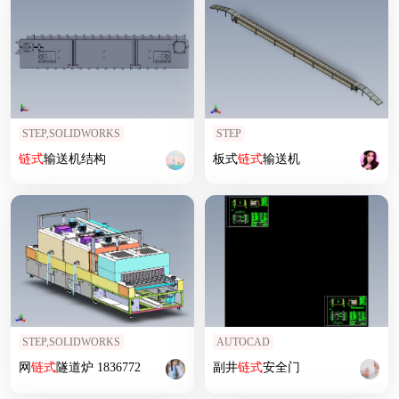
STEP,SOLIDWORKS
STEP
链式
输送机结构
板式
链式
输送机
STEP,SOLIDWORKS
AUTOCAD
网
链式
隧道炉 1836772
副井
链式
安全门