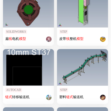
SOLIDWORKS
STEP
扁
线
电机
模型
皮带
线
整机
模型
AUTOCAD
STEP
链式
转移输送机
塑料
链式
输送机