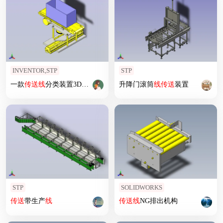
INVENTOR,STP
STP
一款
传送
线
分类装置3D
模型
升降门滚筒
线
传送
装置
STP
SOLIDWORKS
传送
带生产
线
传送
线
NG排出机构