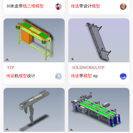
10米皮带
线
三维
模型
传送
带设计
模型
STP
SOLIDWORKS,STP
传送
机
模型
设计
传送
带
模型
stp