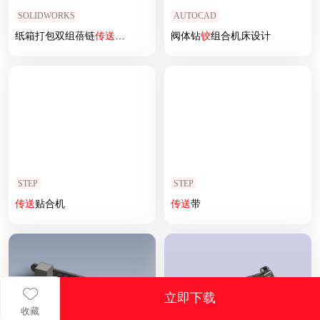
SOLIDWORKS
AUTOCAD
纸箱打包双组蓓链
传送
生产
线
sw17可编辑
阀体钻
铰
组合机床设计
STEP
STEP
传送
贴合机
传送
带
立即下载
收藏