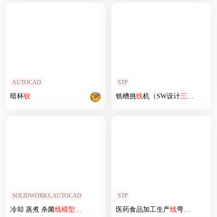
AUTOCAD
STP
暗杯
铰
铣槽挑
线
机（SW设计
三维
模型
）
SOLIDWORKS,AUTOCAD
STP
冷却 蒸煮 杀菌
线
模型
含
三维
+CAD
医药食品加工生产
线
弯道循环输送带