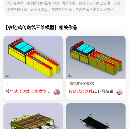
用户在本站下载的原创作品著作权归属原作者，仅限个人非商业使用，未经
授权不得传播、转售或篡改，违规责任自负，平台不承担相关法律责任
【铰链式传送线三维模型】相关作品
SOLIDWORKS
铰
链式
传送
线
三维
模型
设计
铰
链式
传送
线
sw17可编辑