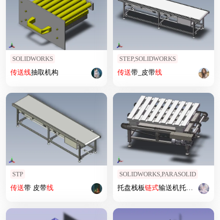
SOLIDWORKS
STEP,SOLIDWORKS
传送
线
抽取机构
传送
带_皮带
线
STP
SOLIDWORKS,PARASOLID
传送
带 皮带
线
托盘栈板
链式
输送机托盘输送
线