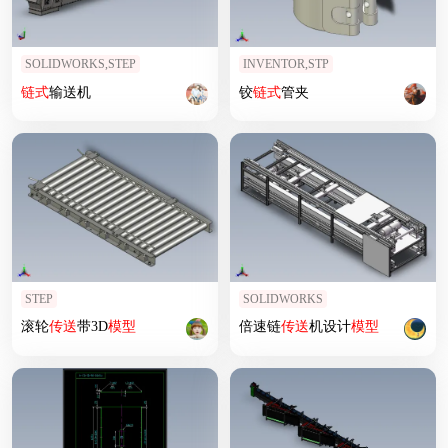
SOLIDWORKS,STEP
INVENTOR,STP
链式
输送机
铰
链式
管夹
STEP
SOLIDWORKS
滚轮
传送
带3D
模型
倍速链
传送
机设计
模型