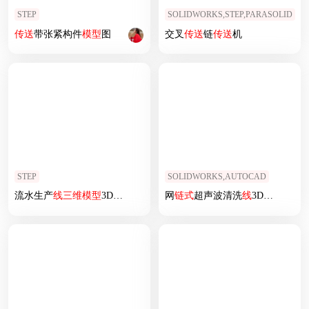
STEP
SOLIDWORKS,STEP,PARASOLID
传送
带张紧构件
模型
图
交叉
传送
链
传送
机
STEP
SOLIDWORKS,AUTOCAD
流水生产
线
三维
模型
3D
模型
网
链式
超声波清洗
线
3D图纸 E217