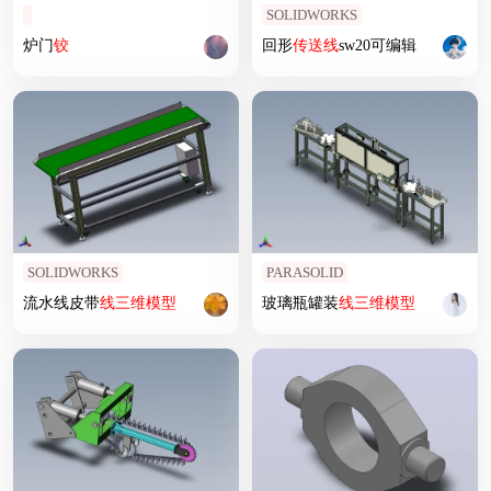
SOLIDWORKS
炉门
铰
回形
传送
线
sw20可编辑
SOLIDWORKS
PARASOLID
流水线皮带
线
三维
模型
玻璃瓶罐装
线
三维
模型