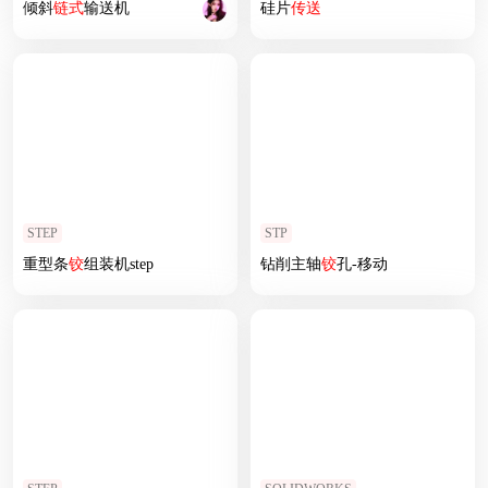
倾斜
链式
输送机
硅片
传送
STEP
STP
重型条
铰
组装机step
钻削主轴
铰
孔-移动