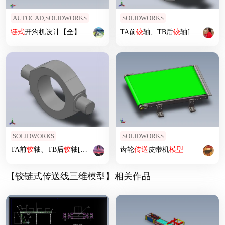
AUTOCAD,SOLIDWORKS
SOLIDWORKS
链式
开沟机设计【全】（含
三维
SW
模型
TA前
+CAD图纸+说明书）
铰
轴、TB后
铰
轴[T16
铰
轴]
SOLIDWORKS
SOLIDWORKS
TA前
铰
轴、TB后
铰
轴[T25
铰
轴]气缸附件
齿轮
传送
皮带机
模型
【铰链式传送线三维模型】相关作品