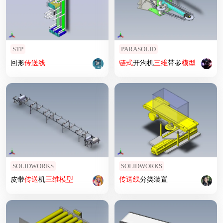
STP
PARASOLID
回形
传送
线
链式
开沟机
三维
带参
模型
SOLIDWORKS
SOLIDWORKS
皮带
传送
机
三维
模型
传送
线
分类装置