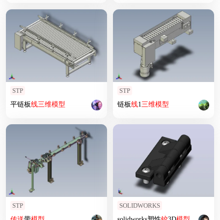
STP
STP
平链板
线
三维
模型
链板
线
1
三维
模型
STP
SOLIDWORKS
传送
带
模型
solidworks塑性
铰
3D
模型